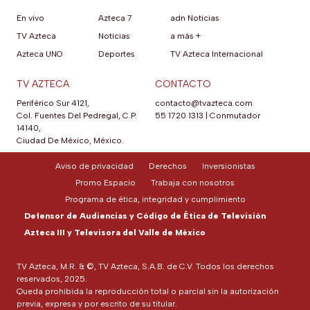
En vivo
Azteca 7
adn Noticias
TV Azteca
Noticias
a más +
Azteca UNO
Deportes
TV Azteca Internacional
TV AZTECA
CONTACTO
Periférico Sur 4121,
contacto@tvazteca.com
Col. Fuentes Del Pedregal, C.P.
55 1720 1313
|
Conmutador
14140,
Ciudad De México, México.
Aviso de privacidad
Derechos
Inversionistas
Promo Espacio
Trabaja con nosotros
Programa de ética, integridad y cumplimiento
Defensor de Audiencias y Código de Ética de Televisión
Azteca III y Televisora del Valle de México
TV Azteca, M.R. & ©, TV Azteca, S.A.B. de C.V. Todos los derechos
reservados, 2025.
Queda prohibida la reproducción total o parcial sin la autorización
previa, expresa y por escrito de su titular.