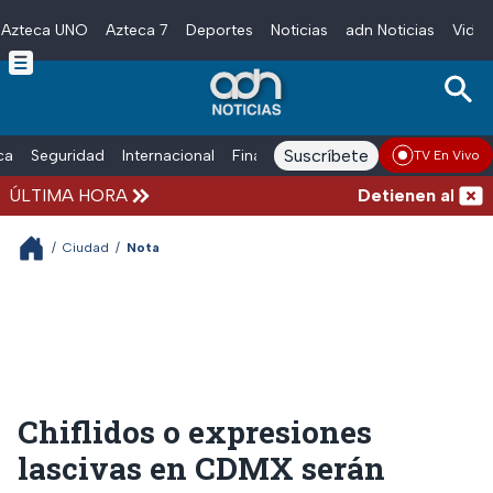
Azteca UNO
Azteca 7
Deportes
Noticias
adn Noticias
Video
Skip to main content
Suscríbete
ica
Seguridad
Internacional
Finanzas
adn Noticias Radio
Esp
TV En Vivo
ÚLTIMA HORA
Detienen al exgob
/
Ciudad
/
Nota
Chiflidos o expresiones
lascivas en CDMX serán