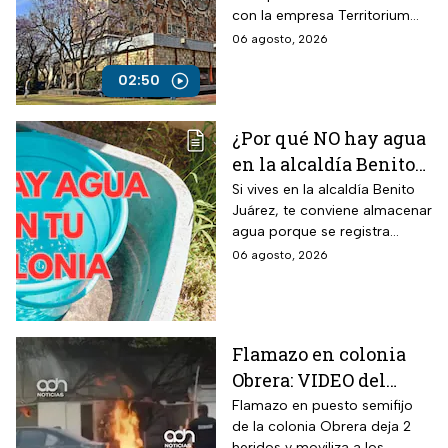
con la empresa Territorium
Life, encargada del examen
06 agosto, 2026
de ingreso a licenciatura.
02:50
¿Por qué NO hay agua
en la alcaldía Benito
Juárez? Lista de
Si vives en la alcaldía Benito
Juárez, te conviene almacenar
colonias afectadas
agua porque se registra
hasta el viernes
suspensión del suministro por
06 agosto, 2026
más de 48 horas.
Flamazo en colonia
Obrera: VIDEO del
siniestro en puesto
Flamazo en puesto semifijo
de la colonia Obrera deja 2
semifijo que dejó
heridos y moviliza a los