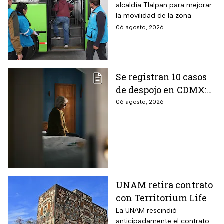
alcaldía Tlalpan para mejorar
del Metrobús
la movilidad de la zona
conectan?
06 agosto, 2026
Se registran 10 casos
de despojo en CDMX:
adultos mayores son
06 agosto, 2026
las principales
víctimas
UNAM retira contrato
con Territorium Life
La UNAM rescindió
anticipadamente el contrato