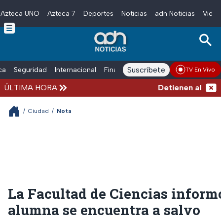
Azteca UNO
Azteca 7
Deportes
Noticias
adn Noticias
Video
Skip to main content
Suscríbete
ica
Seguridad
Internacional
Finanzas
adn Noticias Radio
Esp
TV En Vivo
ÚLTIMA HORA
Detienen al hombre
/
Ciudad
/
Nota
La Facultad de Ciencias inform
alumna se encuentra a salvo