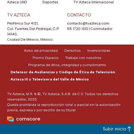
Azteca UNO
Deportes
TV Azteca Internacional
TV AZTECA
CONTACTO
Periférico Sur 4121,
contacto@tvazteca.com
Col. Fuentes Del Pedregal, C.P.
55 1720 1313
|
Conmutador
14140,
Ciudad De México, México.
Aviso de privacidad
Derechos
Inversionistas
Promo Espacio
Trabaja con nosotros
Programa de ética, integridad y cumplimiento
Defensor de Audiencias y Código de Ética de Televisión
Azteca III y Televisora del Valle de México
TV Azteca, M.R. & ©, TV Azteca, S.A.B. de C.V. Todos los derechos
reservados, 2025.
Queda prohibida la reproducción total o parcial sin la autorización
previa, expresa y por escrito de su titular.
Subir inicio