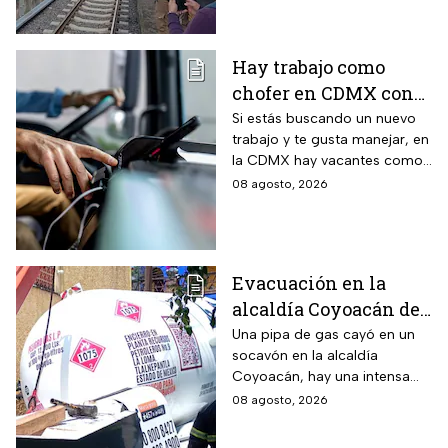
Hay trabajo como
chofer en CDMX con
sueldo de 13 mil 500
Si estás buscando un nuevo
trabajo y te gusta manejar, en
pesos; requisitos para
la CDMX hay vacantes como
aplicar
chofer y aquí te decimos
08 agosto, 2026
cuáles son los requisitos y
cómo puedes aplicar.
Evacuación en la
alcaldía Coyoacán de
CDMX tras caída de
Una pipa de gas cayó en un
socavón en la alcaldía
una pipa en un
Coyoacán, hay una intensa
socavón
movilización de servicios de
08 agosto, 2026
emergencia en al zona.