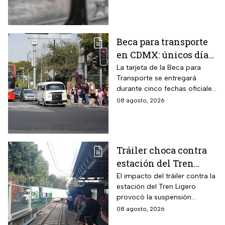
Beca para transporte
en CDMX: únicos días
para recoger la tarjeta
La tarjeta de la Beca para
Transporte se entregará
si te atrasaste
durante cinco fechas oficiales
en la CDMX; estos son los
08 agosto, 2026
requisitos
Tráiler choca contra
estación del Tren
Ligero en CDMX
El impacto del tráiler contra la
estación del Tren Ligero
provocó la suspensión
momentánea del servicio
08 agosto, 2026