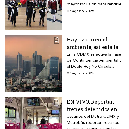
mayor inclusión para rendirle
ahora?
honores a la bandera
07 agosto, 2026
Hay ozono en el
ambiente; así esta la
calidad del aire en
En la CDMX se activa la Fase 1
de Contingencia Ambiental y
CDMX hoy
el Doble Hoy No Circula
cuando hay altos índices de
07 agosto, 2026
contaminación.
EN VIVO: Reportan
trenes detenidos en
líneas del Metro
Usuarios del Metro CDMX y
Metrobús reportan retrasos
CDMX hoy 7 de agosto;
de hasta 15 minutos en las