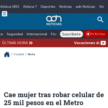
Azteca UNO
Azteca 7
Deportes
Noticias
adn Noticias
Video
Skip to main content
Suscríbete
ica
Seguridad
Internacional
Finanzas
adn Noticias Radio
Esp
TV En Vivo
ÚLTIMA HORA
Vacaciones de verano
/
Ciudad
/
Nota
Cae mujer tras robar celular de
25 mil pesos en el Metro