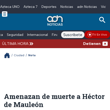
Azteca UNO
Azteca 7
Deportes
Noticias
adn Noticias
Video
Skip to main content
Suscríbete
ica
Seguridad
Internacional
Finanzas
adn Noticias Radio
Esp
TV En Vivo
ÚLTIMA HORA
Detienen al exg
/
Ciudad
/
Nota
Amenazan de muerte a Héctor
de Mauleón