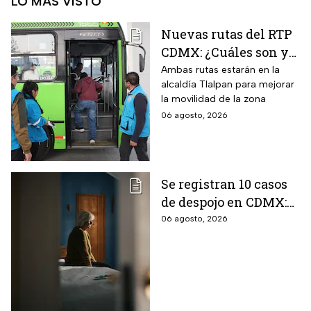
LO MÁS VISTO
Nuevas rutas del RTP
CDMX: ¿Cuáles son y
con qué estaciones
Ambas rutas estarán en la
alcaldía Tlalpan para mejorar
del Metrobús
la movilidad de la zona
conectan?
06 agosto, 2026
Se registran 10 casos
de despojo en CDMX:
adultos mayores son
06 agosto, 2026
las principales
víctimas