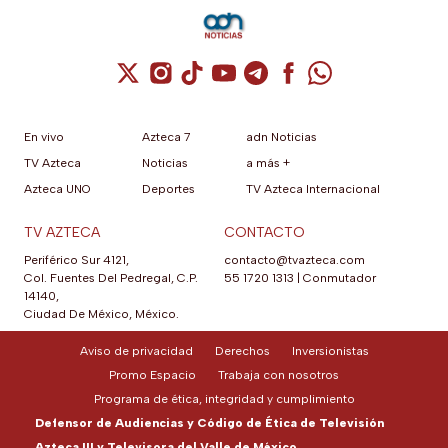
Cuenta de X / Twitter (se abre en una nuev
Cuenta de Instagram (se abre en una n
Cuenta de TikTok (se abre en una
Cuenta de YouTube (se abre 
Cuenta de Telegram (se a
Cuenta de Facebook 
Cuenta de Whats
En vivo
Azteca 7
adn Noticias
TV Azteca
Noticias
a más +
Azteca UNO
Deportes
TV Azteca Internacional
TV AZTECA
CONTACTO
Periférico Sur 4121,
contacto@tvazteca.com
Col. Fuentes Del Pedregal, C.P.
55 1720 1313
|
Conmutador
14140,
Ciudad De México, México.
Aviso de privacidad
Derechos
Inversionistas
Promo Espacio
Trabaja con nosotros
Programa de ética, integridad y cumplimiento
Defensor de Audiencias y Código de Ética de Televisión
Azteca III y Televisora del Valle de México