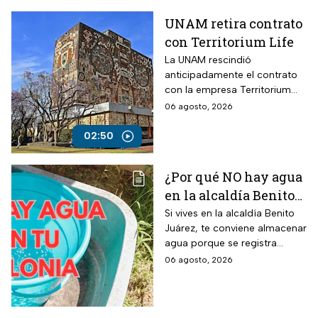
UNAM retira contrato
con Territorium Life
La UNAM rescindió
anticipadamente el contrato
con la empresa Territorium
Life, encargada del examen
06 agosto, 2026
de ingreso a licenciatura.
02:50
¿Por qué NO hay agua
en la alcaldía Benito
Juárez? Lista de
Si vives en la alcaldía Benito
Juárez, te conviene almacenar
colonias afectadas
agua porque se registra
hasta el viernes
suspensión del suministro por
06 agosto, 2026
más de 48 horas.