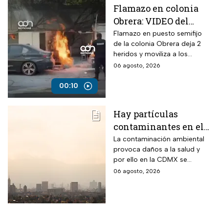
Flamazo en colonia
Obrera: VIDEO del
siniestro en puesto
Flamazo en puesto semifijo
de la colonia Obrera deja 2
semifijo que dejó
heridos y moviliza a los
heridos
servicios de emergencia en
06 agosto, 2026
Isabel la Católica y
Chimalpopoca.
00:10
Hay partículas
contaminantes en el
ambiente; así está la
La contaminación ambiental
provoca daños a la salud y
calidad del aire hoy
por ello en la CDMX se
en CDMX
monitorea la calidad del aire
06 agosto, 2026
para en caso de ser necesario
activar la Fase 1 de
Contingencia Ambiental.