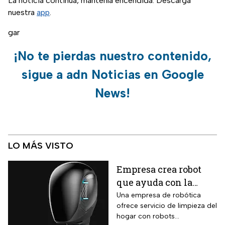
La noticia continúa, mantenla encendida. Descarga
nuestra
app
.
gar
¡No te pierdas nuestro contenido,
sigue a adn Noticias en Google
News!
LO MÁS VISTO
Empresa crea robot
que ayuda con la
limpieza del hogar
Una empresa de robótica
ofrece servicio de limpieza del
hogar con robots