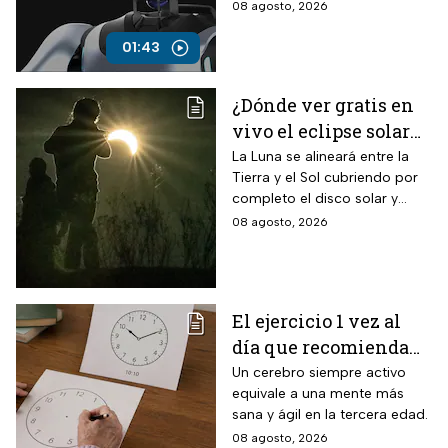
humanoides por 30 dólares la
08 agosto, 2026
hora.
01:43
¿Dónde ver gratis en
vivo el eclipse solar
en México?
La Luna se alineará entre la
Tierra y el Sol cubriendo por
completo el disco solar y
generará oscuridad diurna, un
08 agosto, 2026
fenómeno astronómico
imperdible.
El ejercicio 1 vez al
día que recomienda
INAPAM para adultos
Un cerebro siempre activo
equivale a una mente más
mayores para mejorar
sana y ágil en la tercera edad.
la percepción motora
08 agosto, 2026