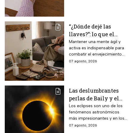
y la capacidad de
espacio visual
“¿Dónde dejé las
llaves?”: lo que el
INAPAM advierte
Mantener una mente ágil y
activa es indispensable para
sobre los 3 olvidos
combatir el envejecimiento
comunes que no
natural del cerebro.
07 agosto, 2026
debes ignorar en la
vejez
Las deslumbrantes
perlas de Baily y el
anillo de diamantes
Los eclipses son uno de los
fenómenos astronómicos
que se verán en el
más impresionantes y en los
eclipse solar total
próximos días habrá un
07 agosto, 2026
eclipse solar y hay dos