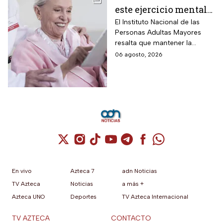
este ejercicio mental
para adultos mayores
El Instituto Nacional de las
Personas Adultas Mayores
5 veces a la semana
resalta que mantener la
durante 3 meses para
disciplina es la clave para
06 agosto, 2026
mejorar la atención
alcanzar los resultados
deseados.
Cuenta de X / Twitter (se abre en una nuev
Cuenta de Instagram (se abre en una n
Cuenta de TikTok (se abre en una
Cuenta de YouTube (se abre 
Cuenta de Telegram (se a
Cuenta de Facebook 
Cuenta de Whats
En vivo
Azteca 7
adn Noticias
TV Azteca
Noticias
a más +
Azteca UNO
Deportes
TV Azteca Internacional
TV AZTECA
CONTACTO