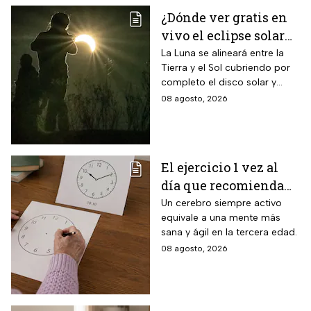
¿Dónde ver gratis en
vivo el eclipse solar
en México?
La Luna se alineará entre la
Tierra y el Sol cubriendo por
completo el disco solar y
generará oscuridad diurna, un
08 agosto, 2026
fenómeno astronómico
imperdible.
El ejercicio 1 vez al
día que recomienda
INAPAM para adultos
Un cerebro siempre activo
equivale a una mente más
mayores para mejorar
sana y ágil en la tercera edad.
la percepción motora
08 agosto, 2026
y la capacidad de
espacio visual