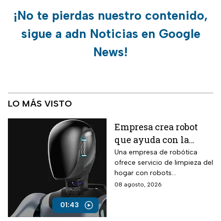
¡No te pierdas nuestro contenido,
sigue a adn Noticias en Google
News!
LO MÁS VISTO
Empresa crea robot
que ayuda con la
limpieza del hogar
Una empresa de robótica
ofrece servicio de limpieza del
hogar con robots
humanoides por 30 dólares la
08 agosto, 2026
hora.
01:43