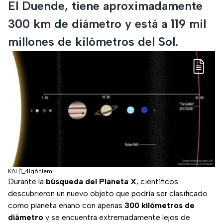
El Duende, tiene aproximadamente
300 km de diámetro y está a 119 mil
millones de kilómetros del Sol.
KAL|1_4lq6hlem
Durante la
búsqueda del Planeta X
, científicos
descubrieron un nuevo objeto que podría ser clasificado
como planeta enano con apenas
300 kilómetros de
diámetro
y se encuentra extremadamente lejos de