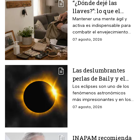
“¿Dónde dejé las
llaves?”: lo que el
INAPAM advierte
Mantener una mente ágil y
activa es indispensable para
sobre los 3 olvidos
combatir el envejecimiento
comunes que no
natural del cerebro.
07 agosto, 2026
debes ignorar en la
vejez
Las deslumbrantes
perlas de Baily y el
anillo de diamantes
Los eclipses son uno de los
fenómenos astronómicos
que se verán en el
más impresionantes y en los
eclipse solar total
próximos días habrá un
07 agosto, 2026
eclipse solar y hay dos
momentos clave que no te
puedes perder.
INAPAM recomienda