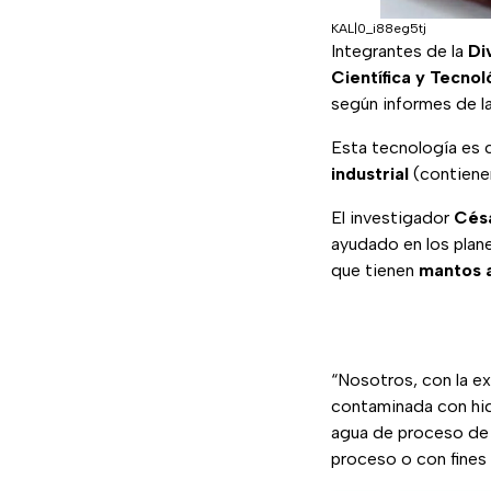
KAL|0_i88eg5tj
Integrantes de la
Di
Científica y Tecnol
según informes de la
Esta tecnología es 
industrial
(contienen
El investigador
Cés
ayudado en los plane
que tienen
mantos 
“Nosotros, con la e
contaminada con hidr
agua de proceso de l
proceso o con fines 