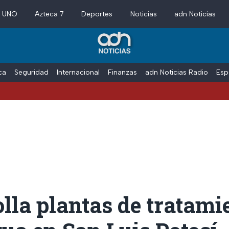
a UNO
Azteca 7
Deportes
Noticias
adn Noticias
ica
Seguridad
Internacional
Finanzas
adn Noticias Radio
Esp
lla plantas de tratami