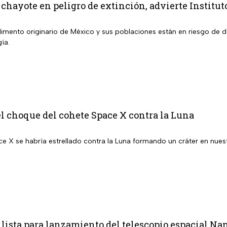
 chayote en peligro de extinción, advierte Institut
alimento originario de México y sus poblaciones están en riesgo de 
gía.
el choque del cohete Space X contra la Luna
e X se habría estrellado contra la Luna formando un cráter en nuest
.
 lista para lanzamiento del telescopio espacial N