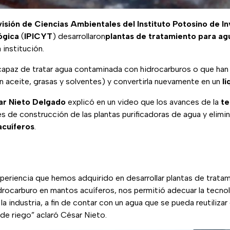
visión de Ciencias Ambientales del Instituto Potosino de I
ógica
(
IPICYT
) desarrollaron
plantas de tratamiento para a
 institución.
capaz de tratar agua contaminada con hidrocarburos o que han
 aceite, grasas y solventes) y convertirla nuevamente en un
lí
ar Nieto Delgado
explicó en un video que los avances de la
te
s de construcción de las plantas purificadoras de agua y elimi
acuíferos
.
xperiencia que hemos adquirido en desarrollar plantas de trata
ocarburo en mantos acuíferos, nos permitió adecuar la tecnolo
a industria, a fin de contar con un agua que se pueda reutilizar
de riego” aclaró César Nieto.