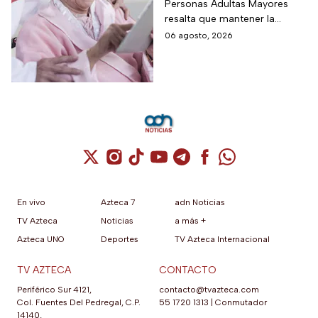
Personas Adultas Mayores
5 veces a la semana
resalta que mantener la
durante 3 meses para
disciplina es la clave para
06 agosto, 2026
mejorar la atención
alcanzar los resultados
deseados.
Cuenta de X / Twitter (se abre en una nuev
Cuenta de Instagram (se abre en una n
Cuenta de TikTok (se abre en una
Cuenta de YouTube (se abre 
Cuenta de Telegram (se a
Cuenta de Facebook 
Cuenta de Whats
En vivo
Azteca 7
adn Noticias
TV Azteca
Noticias
a más +
Azteca UNO
Deportes
TV Azteca Internacional
TV AZTECA
CONTACTO
Periférico Sur 4121,
contacto@tvazteca.com
Col. Fuentes Del Pedregal, C.P.
55 1720 1313
|
Conmutador
14140,