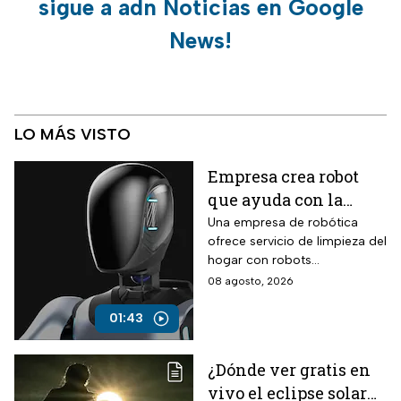
sigue a adn Noticias en Google
News!
LO MÁS VISTO
Empresa crea robot
que ayuda con la
limpieza del hogar
Una empresa de robótica
ofrece servicio de limpieza del
hogar con robots
humanoides por 30 dólares la
08 agosto, 2026
hora.
01:43
¿Dónde ver gratis en
vivo el eclipse solar