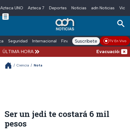
Azteca UNO
Azteca 7
Deportes
Noticias
adn Noticias
Video
Skip to main content
Suscríbete
ica
Seguridad
Internacional
Finanzas
adn Noticias Radio
Esp
TV En Vivo
ÚLTIMA HORA
Evacuación en la
/
Ciencia
/
Nota
Ser un jedi te costará 6 mil
pesos