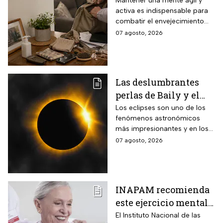
INAPAM advierte
Mantener una mente ágil y
activa es indispensable para
sobre los 3 olvidos
combatir el envejecimiento
comunes que no
natural del cerebro.
07 agosto, 2026
debes ignorar en la
vejez
Las deslumbrantes
perlas de Baily y el
anillo de diamantes
Los eclipses son uno de los
fenómenos astronómicos
que se verán en el
más impresionantes y en los
eclipse solar total
próximos días habrá un
07 agosto, 2026
eclipse solar y hay dos
momentos clave que no te
puedes perder.
INAPAM recomienda
este ejercicio mental
para adultos mayores
El Instituto Nacional de las