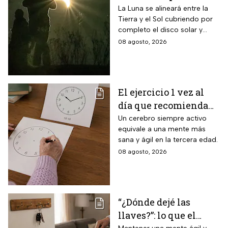
en México?
La Luna se alineará entre la
Tierra y el Sol cubriendo por
completo el disco solar y
generará oscuridad diurna, un
08 agosto, 2026
fenómeno astronómico
imperdible.
El ejercicio 1 vez al
día que recomienda
INAPAM para adultos
Un cerebro siempre activo
equivale a una mente más
mayores para mejorar
sana y ágil en la tercera edad.
la percepción motora
08 agosto, 2026
y la capacidad de
espacio visual
“¿Dónde dejé las
llaves?”: lo que el