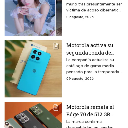
murió tras presuntamente ser
ENHYPEN; investigan
víctima de acoso cibernético
ciberacoso
tras un malentendido en un
09 agosto, 2026
concierto de la agrupación de
K-pop.
Motorola activa su
segunda ronda de
descuentos para el
La compañía actualiza su
catálogo de gama media
regreso a clases: el
pensado para la temporada
Moto G67 baja $2,000
escolar con un equipo de
09 agosto, 2026
pesos y la promoción
pantalla AMOLED y cámara
solo dura hasta el 19
dual. El Moto G67 forma parte
de esta estrategia comercial
de agosto
vigente por tiempo limitado.
Motorola remata el
Edge 70 de 512 GB
ultradelgado con tres
La marca confirma
disponibilidad en tiendas