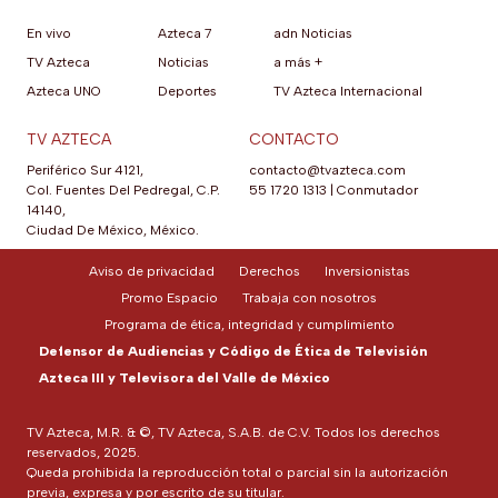
En vivo
Azteca 7
adn Noticias
TV Azteca
Noticias
a más +
Azteca UNO
Deportes
TV Azteca Internacional
TV AZTECA
CONTACTO
Periférico Sur 4121,
contacto@tvazteca.com
Col. Fuentes Del Pedregal, C.P.
55 1720 1313
|
Conmutador
14140,
Ciudad De México, México.
Aviso de privacidad
Derechos
Inversionistas
Promo Espacio
Trabaja con nosotros
Programa de ética, integridad y cumplimiento
Defensor de Audiencias y Código de Ética de Televisión
Azteca III y Televisora del Valle de México
TV Azteca, M.R. & ©, TV Azteca, S.A.B. de C.V. Todos los derechos
reservados, 2025.
Queda prohibida la reproducción total o parcial sin la autorización
previa, expresa y por escrito de su titular.