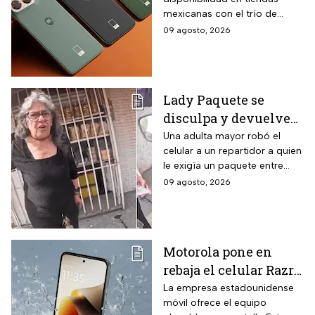
cámaras de 50 MP y
mexicanas con el trío de
$2,000 pesos de
lentes de alta resolución que
09 agosto, 2026
descuento en hasta 18
caracteriza al modelo.
meses sin intereses
Lady Paquete se
disculpa y devuelve
celular que robó a
Una adulta mayor robó el
celular a un repartidor a quien
repartidor en
le exigía un paquete entre
Coacalco: “Tuvo un
gritos y reclamos.
09 agosto, 2026
arranque”
Motorola pone en
rebaja el celular Razr
70 plegable de 256 GB
La empresa estadounidense
móvil ofrece el equipo
con 16% de descuento