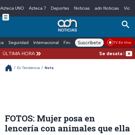
Azteca UNO
Azteca 7
Deportes
Noticias
adn Noticias
Video
Skip to main content
Suscríbete
ica
Seguridad
Internacional
Finanzas
adn Noticias Radio
Esp
TV En Vivo
ÚLTIMA HORA
Se desata balacer
/
Es Tendencia
/
Nota
FOTOS: Mujer posa en
lencería con animales que ella