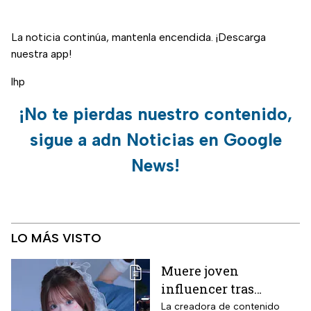
La noticia continúa, mantenla encendida. ¡Descarga
nuestra app!
lhp
¡No te pierdas nuestro contenido,
sigue a adn Noticias en Google
News!
LO MÁS VISTO
Muere joven
influencer tras
polémica por
La creadora de contenido