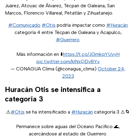
Juárez, Atoyac de Álvarez, Técpan de Galeana, San
Marcos, Florencio Villareal, Petatlán y Zihuatanejo.
#Comunicado
#Otis
podría impactar como
#Huracán
categoría 4 entre Técpan de Galeana y Acapulco,
#Guerrero
.
Más información en ⬇️
https://t.co/JGmkqYUvyH
pic.twitter.com/klNxQDv8Yv
— CONAGUA Clima (@conagua_clima)
October 24,
2023
Huracán Otis se intensifica a
categoría 3
⚠️
#Otis
se ha intensificado a
#Huracán
categoría 3 ⚠️🌀
Permanece sobre aguas del Océano Pacífico 🌊,
acercándose al estado de Guerrero: