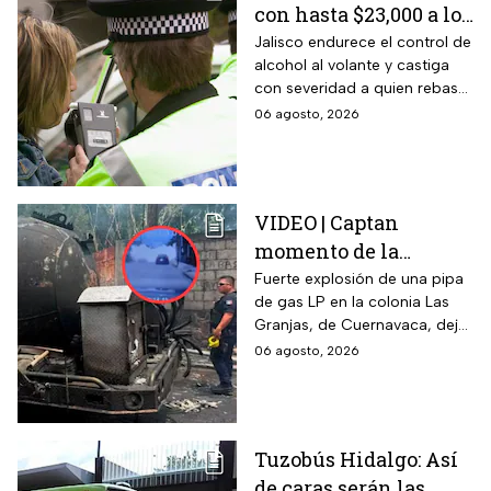
con hasta $23,000 a los
conductores que
Jalisco endurece el control de
alcohol al volante y castiga
superen este límite en
con severidad a quien rebase
la prueba de
el nuevo límite de sangre o
06 agosto, 2026
alcoholemia
aliento. La sanción golpea por
igual a automovilistas,
transportistas y motociclistas
que circulen por el estado.
VIDEO | Captan
momento de la
explosión de pipa de
Fuerte explosión de una pipa
de gas LP en la colonia Las
gas en Cuernavaca:
Granjas, de Cuernavaca, dejó
¡Imágenes sensibles!
21 heridos y causó pánico
06 agosto, 2026
entre vecinos: VIDEO
Tuzobús Hidalgo: Así
de caras serán las