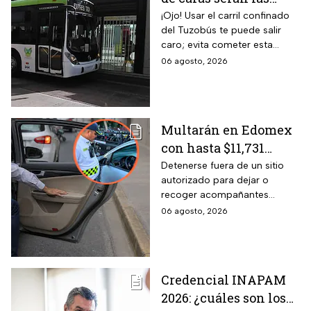
MULTAS por invadir
¡Ojo! Usar el carril confinado
del Tuzobús te puede salir
el carril confinado a
caro; evita cometer esta
partir de esta fecha
infracción a partir de agosto.
06 agosto, 2026
Multarán en Edomex
con hasta $11,731
pesos a todos los
Detenerse fuera de un sitio
autorizado para dejar o
conductores que
recoger acompañantes
realicen esta práctica
puede salir carísimo en
06 agosto, 2026
tan común para subir
Edomex. La sanción,
o bajar personas del
equivalente a 100 Unidades de
Medida y Actualización,
auto
representa el tope más alto
Credencial INAPAM
del Reglamento de Tránsito
2026: ¿cuáles son los
estatal mexiquense.