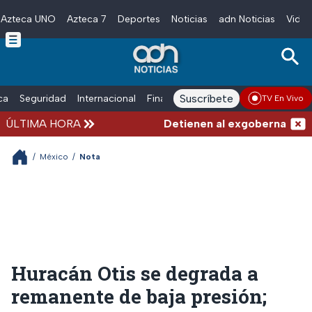
Azteca UNO
Azteca 7
Deportes
Noticias
adn Noticias
Video
Skip to main content
Suscríbete
ica
Seguridad
Internacional
Finanzas
adn Noticias Radio
Esp
TV En Vivo
ÚLTIMA HORA
Detienen al exgobernador de Gu
/
México
/
Nota
Huracán Otis se degrada a
remanente de baja presión;