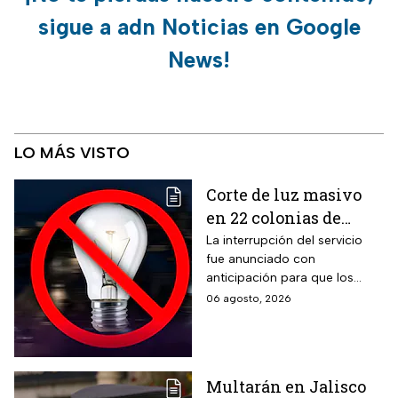
sigue a adn Noticias en Google
News!
LO MÁS VISTO
Corte de luz masivo
en 22 colonias de
México; zonas
La interrupción del servicio
fue anunciado con
afectadas hoy 7 de
anticipación para que los
agosto
usuarios puedan tomar las
06 agosto, 2026
previsiones necesarias.
Multarán en Jalisco