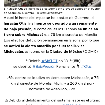
El huracán Otis se intensificó a categoría 5 y provocó daños en el puerto
de Acapulco, Guerrero.
|
@luismiguelbaraa/X
A casi 16 horas del impactar las costas de Guerrero, el
huracán Otis finalmente se degrado a un remanente
de baja presión,
al corte de las 16:00 horas
se ubica en
tierra sobre Michoacán
, a 75 km al sureste de Morelia.
Los efectos del ciclón permanecen en la zona, por lo que
se activó la alerta amarilla por fuertes lluvias
Michoacán
, así como en la
Ciudad de México
(CDMX).
🚩Boletín
#SIATCT
no. 18 🚩(15h)
se debilitó
#BajaPresión
Remanente 🌀
#Otis
📍Su centro se localiza en tierra sobre Michoacán, a 75
km al sureste de Morelia, Mich., y a 260 km al nor-
noroeste de Acapulco, Gro.
⚠️Debido al debilitamiento del sistema, este es el último