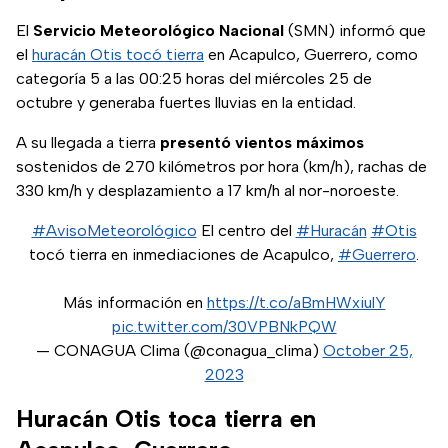
El
Servicio Meteorológico Nacional
(SMN) informó que
el
huracán Otis tocó tierra
en Acapulco, Guerrero, como
categoría 5 a las 00:25 horas del miércoles 25 de
octubre y generaba fuertes lluvias en la entidad.
A su llegada a tierra
presentó vientos máximos
sostenidos de 270 kilómetros por hora (km/h), rachas de
330 km/h y desplazamiento a 17 km/h al nor-noroeste.
#AvisoMeteorológico
El centro del
#Huracán
#Otis
tocó tierra en inmediaciones de Acapulco,
#Guerrero
.
Más información en
https://t.co/aBmHWxiulY
pic.twitter.com/30VPBNkPQW
— CONAGUA Clima (@conagua_clima)
October 25,
2023
Huracán Otis toca tierra en