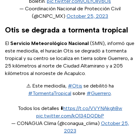
boletín.
pic.twitter.com/OEfOllVbOs
— Coordinación Nacional de Protección Civil
(@CNPC_MX)
October 25, 2023
Otis se degrada a tormenta tropical
El
Servicio Meteorológico Nacional
(SMN), informó que
este mediodía, el huracán Otis se degradó a tormenta
tropical y su centro se localiza en tierra sobre Guerrero, a
25 kilómetros al norte de Ciudad Altamirano y a 205
kilómetros al noroeste de Acapulco.
⚠️ Este mediodía,
#Otis
se debilitó ha
#TormentaTropical
sobre
#Guerrero
.
Todos los detalles ⬇️
https://t.co/VVYNAkgh8w
pic.twitter.com/kO134DQDbP
— CONAGUA Clima (@conagua_clima)
October 25,
2023