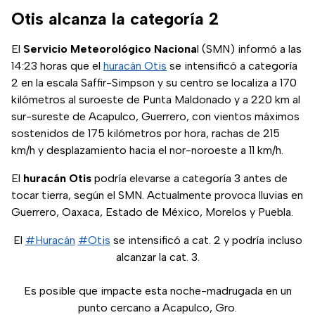
prepares para
Otis alcanza la categoría 2
situaciones de
emergencia.
El
Servicio Meteorológico Naciona
l (SMN) informó a las
14:23 horas que el
huracán Otis
se intensificó a categoría
2 en la escala Saffir-Simpson y su centro se localiza a 170
kilómetros al suroeste de Punta Maldonado y a 220 km al
sur-sureste de Acapulco, Guerrero, con vientos máximos
sostenidos de 175 kilómetros por hora, rachas de 215
km/h y desplazamiento hacia el nor-noroeste a 11 km/h.
El
huracán Otis
podría elevarse a categoría 3 antes de
tocar tierra, según el SMN. Actualmente provoca lluvias en
Guerrero, Oaxaca, Estado de México, Morelos y Puebla.
El
#Huracán
#Otis
se intensificó a cat. 2 y podría incluso
alcanzar la cat. 3.
Es posible que impacte esta noche-madrugada en un
punto cercano a Acapulco, Gro.