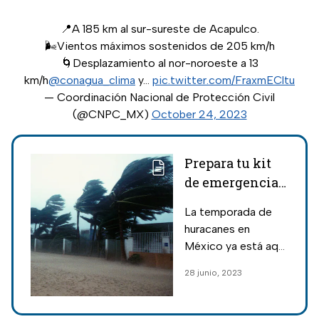
📍A 185 km al sur-sureste de Acapulco.
🌬️Vientos máximos sostenidos de 205 km/h
🌀Desplazamiento al nor-noroeste a 13
km/h
@conagua_clima
y…
pic.twitter.com/FraxmECltu
— Coordinación Nacional de Protección Civil
(@CNPC_MX)
October 24, 2023
Prepara tu kit
de emergencia
para la
La temporada de
temporada de
huracanes en
huracanes en
México ya está aquí
México
y adn40 tiene las
28 junio, 2023
siguientes
recomendaciones
para que te