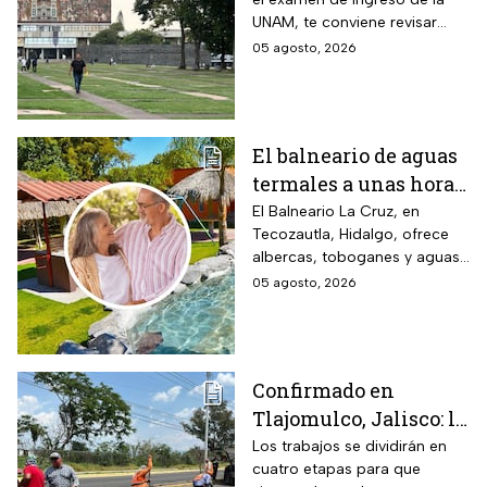
piden en las carreras
UNAM, te conviene revisar
más solicitadas?
cuántos aciertos deberás de
05 agosto, 2026
lograr para ingresar a la
carrera que deseas.
El balneario de aguas
termales a unas horas
de Naucalpan con
El Balneario La Cruz, en
Tecozautla, Hidalgo, ofrece
entrada desde $100
albercas, toboganes y aguas
pesos para este grupo
termales, con tarifas
05 agosto, 2026
de adultos mayores
preferenciales para adultos
mayores y personas con
discapacidad.
Confirmado en
Tlajomulco, Jalisco: la
avenida Jesús Michel
Los trabajos se dividirán en
cuatro etapas para que
(ex 8 de Julio) seguirá