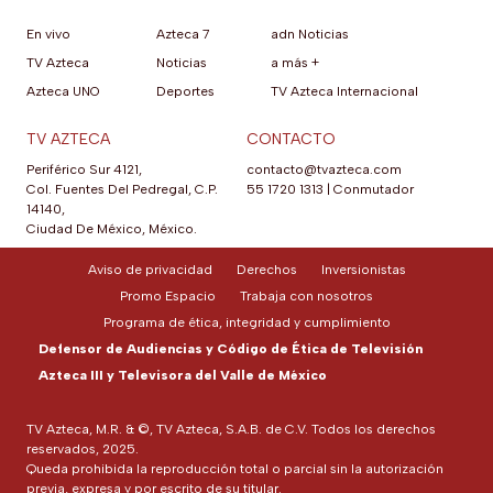
En vivo
Azteca 7
adn Noticias
TV Azteca
Noticias
a más +
Azteca UNO
Deportes
TV Azteca Internacional
TV AZTECA
CONTACTO
Periférico Sur 4121,
contacto@tvazteca.com
Col. Fuentes Del Pedregal, C.P.
55 1720 1313
|
Conmutador
14140,
Ciudad De México, México.
Aviso de privacidad
Derechos
Inversionistas
Promo Espacio
Trabaja con nosotros
Programa de ética, integridad y cumplimiento
Defensor de Audiencias y Código de Ética de Televisión
Azteca III y Televisora del Valle de México
TV Azteca, M.R. & ©, TV Azteca, S.A.B. de C.V. Todos los derechos
reservados, 2025.
Queda prohibida la reproducción total o parcial sin la autorización
previa, expresa y por escrito de su titular.