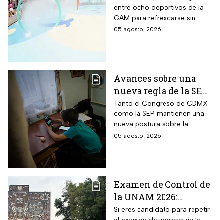
entre ocho deportivos de la
durante agosto de
GAM para refrescarse sin
2026: los únicos
pagar entrada durante las
05 agosto, 2026
requisitos que debes
vacaciones
cumplir
Avances sobre una
nueva regla de la SEP
sobre el uso de
Tanto el Congreso de CDMX
como la SEP mantienen una
celulares en la
nueva postura sobre la
escuelas
regulación de celulares en las
05 agosto, 2026
aulas
Examen de Control de
la UNAM 2026:
¿Cuántos aciertos
Si eres candidato para repetir
el examen de ingreso de la