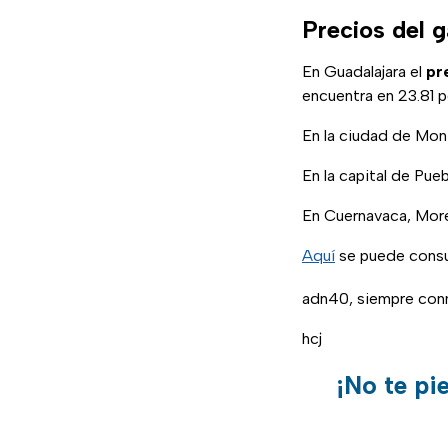
Precios del 
En Guadalajara el
pr
encuentra en 23.81 p
En la ciudad de Mont
En la capital de Pueb
En Cuernavaca, Morel
Aquí
se puede consul
adn40, siempre conm
hcj
¡No te pi