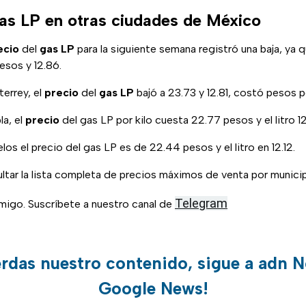
gas LP en otras ciudades de México
ecio
del
gas LP
para la siguiente semana registró una baja, ya 
esos y 12.86.
errey, el
precio
del
gas LP
bajó a 23.73 y 12.81, costó pesos po
la, el
precio
del gas LP por kilo cuesta 22.77 pesos y el litro 1
os el precio del gas LP es de 22.44 pesos y el litro en 12.12.
tar la lista completa de precios máximos de venta por municip
Telegram
igo. Suscríbete a nuestro canal de
erdas nuestro contenido, sigue a adn N
Google News!