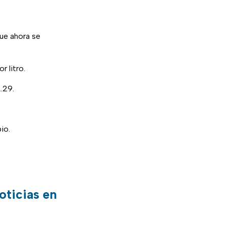
que ahora se
r litro.
2.29.
io.
oticias en