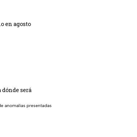
lo en agosto
a dónde será
o de anomalías presentadas