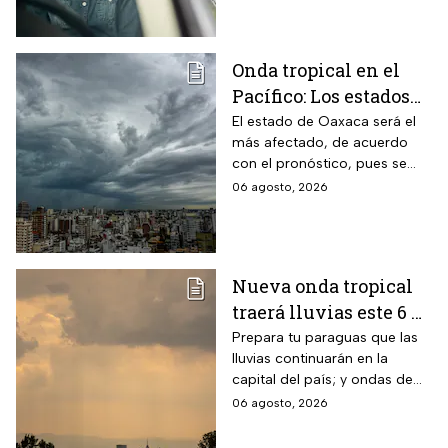
atención urgente
Onda tropical en el
Pacífico: Los estados
donde lloverá más
El estado de Oaxaca será el
más afectado, de acuerdo
fuerte este jueves y
con el pronóstico, pues se
viernes
prevén lluvias intensas con
06 agosto, 2026
acumulados de entre 75 a 100
milímetros.
Nueva onda tropical
traerá lluvias este 6 de
agosto; Monzón
Prepara tu paraguas que las
lluvias continuarán en la
mexicano aumentará
capital del país; y ondas de
las temperaturas este
calor afectarán el norte de
06 agosto, 2026
jueves
México