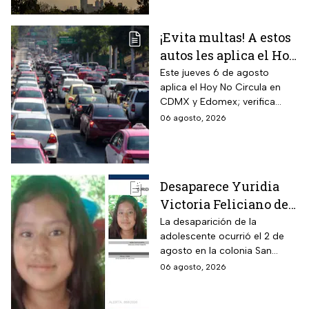
¡Evita multas! A estos
autos les aplica el Hoy
No Circula durante
Este jueves 6 de agosto
aplica el Hoy No Circula en
este jueves en CDMX
CDMX y Edomex; verifica
y partes del Edomex
color de engomado, placas y
06 agosto, 2026
holograma para evitar multas
y corralón.
Desaparece Yuridia
Victoria Feliciano de
13 años en Tlalpan,
La desaparición de la
adolescente ocurrió el 2 de
CDMX; activan Alerta
agosto en la colonia San
Amber
Pedro Mártir; autoridades
06 agosto, 2026
piden ayuda para localizarla