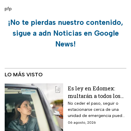
pfp
¡No te pierdas nuestro contenido,
sigue a adn Noticias en Google
News!
LO MÁS VISTO
Es ley en Edomex:
multarán a todos los
conductores que
No ceder el paso, seguir o
estacionarse cerca de una
cometan este error
unidad de emergencia puede
frente a ambulancias
generar una multa de más de
06 agosto, 2026
y patrullas
$500 pesos y retrasar una