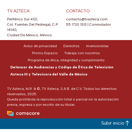
TV AZTECA
CONTACTO
Periférico Sur 4121,
contacto@tvazteca.com
Col. Fuentes Del Pedregal, C.P.
55 1720 1313
|
Conmutador
14140,
Ciudad De México, México.
Aviso de privacidad
Derechos
Inversionistas
Promo Espacio
Trabaja con nosotros
Programa de ética, integridad y cumplimiento
Defensor de Audiencias y Código de Ética de Televisión
Azteca III y Televisora del Valle de México
TV Azteca, M.R. & ©, TV Azteca, S.A.B. de C.V. Todos los derechos
reservados, 2025.
Queda prohibida la reproducción total o parcial sin la autorización
previa, expresa y por escrito de su titular.
Subir inicio