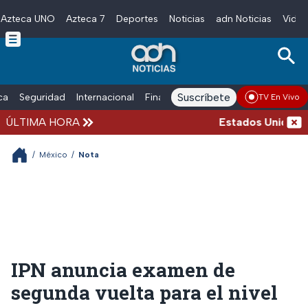
Azteca UNO
Azteca 7
Deportes
Noticias
adn Noticias
Video
Skip to main content
Suscríbete
ica
Seguridad
Internacional
Finanzas
adn Noticias Radio
Esp
TV En Vivo
ÚLTIMA HORA
Estados Unidos sus
/
México
/
Nota
IPN anuncia examen de
segunda vuelta para el nivel