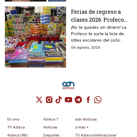
Ferias de regreso a
clases 2026: Profeco
anuncia descuentos
¡No te quedes sin dinero! La
Profeco te surte la lista de
en útiles, mochilas y
útiles escolares del ciclo
uniformes; consulta
2026-2027 a precios de
06 agosto, 2026
sedes
remate.
Cuenta de X / Twitter (se abre en una nuev
Cuenta de Instagram (se abre en una n
Cuenta de TikTok (se abre en una
Cuenta de YouTube (se abre 
Cuenta de Telegram (se a
Cuenta de Facebook 
Cuenta de Whats
En vivo
Azteca 7
adn Noticias
TV Azteca
Noticias
a más +
Azteca UNO
Deportes
TV Azteca Internacional