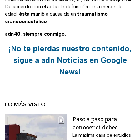
De acuerdo con el acta de defunción de la menor de
edad,
ésta murió
a causa de un
traumatismo
craneoencefálico
.
adn40, siempre conmigo.
¡No te pierdas nuestro contenido,
sigue a adn Noticias en Google
News!
LO MÁS VISTO
Paso a paso para
conocer si debes
realizar el examen de
La máxima casa de estudios