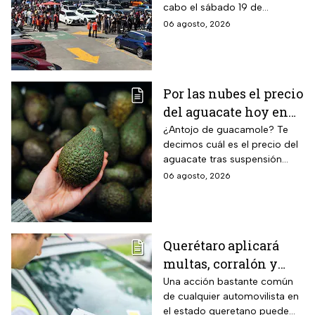
cabo el sábado 19 de
septiembre y tendrá hipótesis
06 agosto, 2026
diferentes
Por las nubes el precio
del aguacate hoy en
México
¿Antojo de guacamole? Te
decimos cuál es el precio del
aguacate tras suspensión
temporal de exportaciones de
06 agosto, 2026
este alimento.
Querétaro aplicará
multas, corralón y
hasta arresto a
Una acción bastante común
de cualquier automovilista en
quienes cometan esta
el estado queretano puede