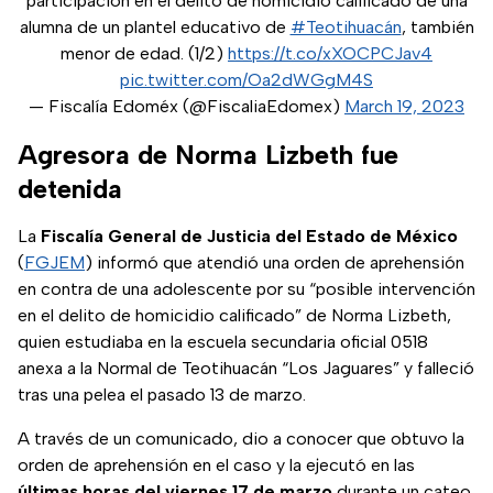
participación en el delito de homicidio calificado de una
alumna de un plantel educativo de
#Teotihuacán
, también
menor de edad. (1/2)
https://t.co/xXOCPCJav4
pic.twitter.com/Oa2dWGgM4S
— Fiscalía Edoméx (@FiscaliaEdomex)
March 19, 2023
Agresora de Norma Lizbeth fue
detenida
La
Fiscalía General de Justicia del Estado de México
(
FGJEM
) informó que atendió una orden de aprehensión
en contra de una adolescente por su “posible intervención
en el delito de homicidio calificado” de Norma Lizbeth,
quien estudiaba en la escuela secundaria oficial 0518
anexa a la Normal de Teotihuacán “Los Jaguares” y falleció
tras una pelea el pasado 13 de marzo.
A través de un comunicado, dio a conocer que obtuvo la
orden de aprehensión en el caso y la ejecutó en las
últimas horas del viernes 17 de marzo
durante un cateo