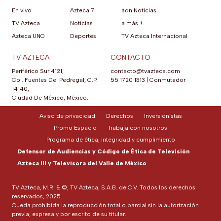
En vivo
Azteca 7
adn Noticias
TV Azteca
Noticias
a más +
Azteca UNO
Deportes
TV Azteca Internacional
TV AZTECA
CONTACTO
Periférico Sur 4121,
contacto@tvazteca.com
Col. Fuentes Del Pedregal, C.P.
55 1720 1313
|
Conmutador
14140,
Ciudad De México, México.
Aviso de privacidad
Derechos
Inversionistas
Promo Espacio
Trabaja con nosotros
Programa de ética, integridad y cumplimiento
Defensor de Audiencias y Código de Ética de Televisión
Azteca III y Televisora del Valle de México
TV Azteca, M.R. & ©, TV Azteca, S.A.B. de C.V. Todos los derechos
reservados, 2025.
Queda prohibida la reproducción total o parcial sin la autorización
previa, expresa y por escrito de su titular.