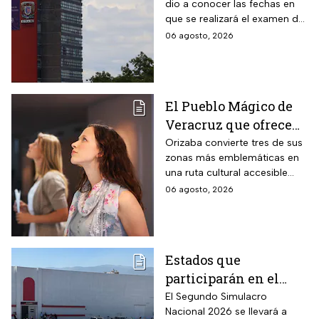
dio a conocer las fechas en
control de la UNAM
que se realizará el examen de
control, después de encontrar
06 agosto, 2026
anomalías en los resultados
para el acceso a licenciatura
El Pueblo Mágico de
Veracruz que ofrece
por 70 pesos una
Orizaba convierte tres de sus
zonas más emblemáticas en
visita a 18 museos
una ruta cultural accesible
históricos en estas
para toda la familia
06 agosto, 2026
vacaciones de agosto
de 2026
Estados que
participarán en el
Segundo Simulacro
El Segundo Simulacro
Nacional 2026 se llevará a
Nacional 2026