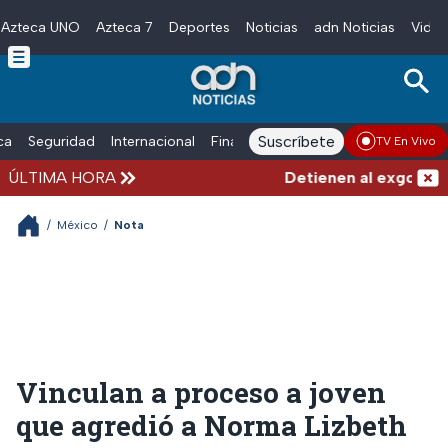
Azteca UNO
Azteca 7
Deportes
Noticias
adn Noticias
Video
Skip to main content
Suscríbete
ica
Seguridad
Internacional
Finanzas
adn Noticias Radio
Esp
TV En Vivo
ÚLTIMA HORA
Detienen al exgobernado
/
México
/
Nota
Vinculan a proceso a joven
que agredió a Norma Lizbeth