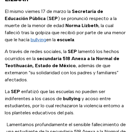
El mismo viernes 17 de marzo la
Secretaría de
Educación Pública
(
SEP
) se pronunció respecto a la
muerte de la menor de edad
Norma Lizbeth
, la cual
falleció tras la golpiza que recibió por parte de una menor
que le hacía
bullying
en la
escuela
.
A través de redes sociales, la
SEP
lamentó los hechos
ocurridos en la
secundaria 518 Anexa a la Normal de
Teotihuacán, Estado de México
, además de que
externaron “su solidaridad con los padres y familiares”
afectados.
La
SEP
enfatizó que las escuelas no pueden ser
indiferentes a los casos de
bullying
y acoso entre
estudiantes, por lo cual rechazaron la violencia entorno a
los planteles educativos del país.
Lamentamos profundamente el sensible fallecimiento de
una estudiante de la secundaria 518 Anexa a la Normal de