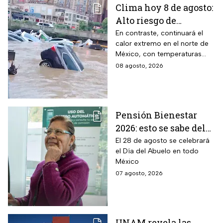
Clima hoy 8 de agosto:
Alto riesgo de
inundaciones y
En contraste, continuará el
calor extremo en el norte de
desbordamiento de
México, con temperaturas
ríos por lluvias
superiores a 45°C en el
08 agosto, 2026
intensas en dos
noreste de Baja California.
estados
Pensión Bienestar
2026: esto se sabe del
pago por el Día del
El 28 de agosto se celebrará
el Día del Abuelo en todo
Abuelo en agosto
México
07 agosto, 2026
UNAM revela las