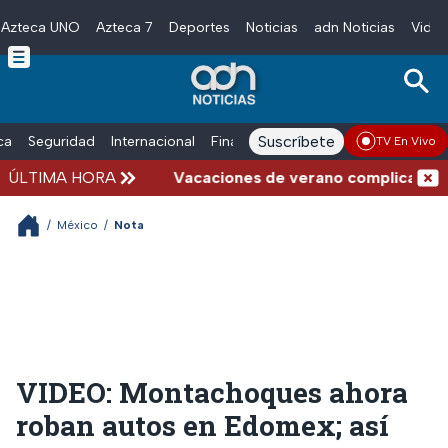
Azteca UNO
Azteca 7
Deportes
Noticias
adn Noticias
Video
Skip to main content
Suscríbete
ica
Seguridad
Internacional
Finanzas
adn Noticias Radio
Esp
TV En Vivo
ÚLTIMA HORA
Vacaciones de verano complicadas: Car
/
México
/
Nota
VIDEO: Montachoques ahora
roban autos en Edomex; así