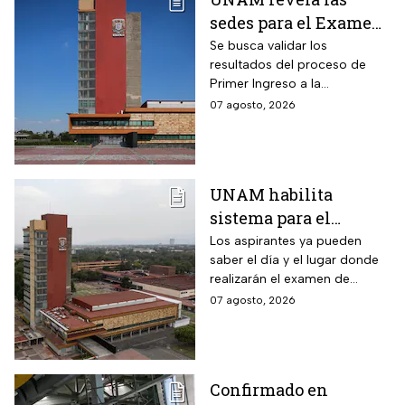
sedes para el Examen
de control 2026;
Se busca validar los
resultados del proceso de
consulta dónde será
Primer Ingreso a la
Licenciatura luego de
07 agosto, 2026
anomalías presentadas
UNAM habilita
sistema para el
examen de control: así
Los aspirantes ya pueden
saber el día y el lugar donde
puedes consultar
realizarán el examen de
fecha, hora y sede
control de forma presencial
07 agosto, 2026
Confirmado en