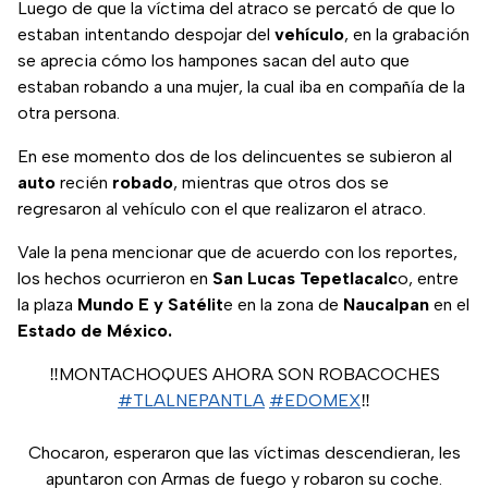
Luego de que la víctima del atraco se percató de que lo
estaban intentando despojar del
vehículo
, en la grabación
se aprecia cómo los hampones sacan del auto que
estaban robando a una mujer, la cual iba en compañía de la
otra persona.
En ese momento dos de los delincuentes se subieron al
auto
recién
robado
, mientras que otros dos se
regresaron al vehículo con el que realizaron el atraco.
Vale la pena mencionar que de acuerdo con los reportes,
los hechos ocurrieron en
San Lucas Tepetlacalc
o, entre
la plaza
Mundo E y Satélit
e en la zona de
Naucalpan
en el
Estado de México.
‼️MONTACHOQUES AHORA SON ROBACOCHES
#TLALNEPANTLA
#EDOMEX
‼️
Chocaron, esperaron que las víctimas descendieran, les
apuntaron con Armas de fuego y robaron su coche.