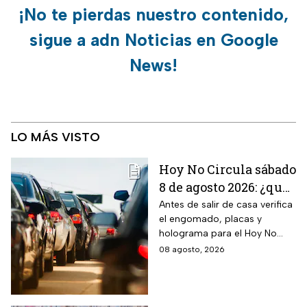
¡No te pierdas nuestro contenido,
sigue a adn Noticias en Google
News!
LO MÁS VISTO
Hoy No Circula sábado
8 de agosto 2026: ¿qué
autos no circulan en
Antes de salir de casa verifica
el engomado, placas y
CDMX y Edomex?
holograma para el Hoy No
Circula de este sábado
08 agosto, 2026