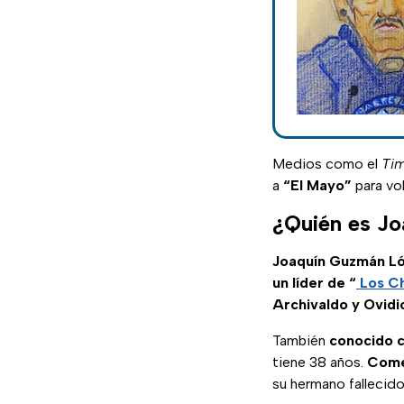
Medios como el
Ti
a
“El Mayo”
para vo
¿Quién es J
Joaquín Guzmán Ló
un líder de “
Los C
Archivaldo y Ovid
También
conocido 
tiene 38 años.
Come
su hermano fallecid