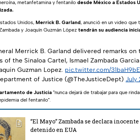
heroína, metanfetamina y fentanilo
desde México a Estados 
izada.
 Estados Unidos,
Merrick B. Garland
, anunció en un video que 
" Zambada y Joaquín Guzmán López
tendrán su audiencia inici
eral Merrick B. Garland delivered remarks on t
rs of the Sinaloa Cartel, Ismael Zambada Garcia
aquin Guzman Lopez.
pic.twitter.com/31baH9b
Department of Justice (@TheJusticeDept)
July
rtamento de Justicia
"nunca dejará de trabajar para que rind
epidemia del fentanilo".
“El Mayo” Zambada se declara inocente 
detenido en EUA