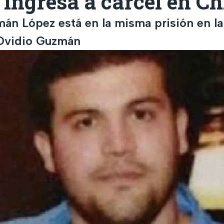
 ingresa a cárcel en C
án López está en la misma prisión en la
Ovidio Guzmán