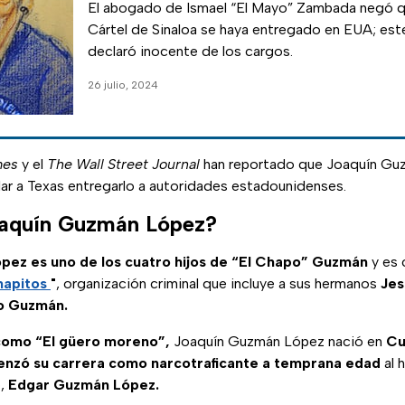
El abogado de Ismael “El Mayo” Zambada negó que
Cártel de Sinaloa se haya entregado en EUA; este
declaró inocente de los cargos.
26 julio, 2024
mes
y el
The Wall Street Journal
han reportado que Joaquín Gu
lar a Texas entregarlo a autoridades estadounidenses.
oaquín Guzmán López?
pez es uno de los cuatro hijos de “El Chapo” Guzmán
y es
hapitos
"
, organización criminal que incluye a sus hermanos
Jes
io Guzmán.
como “El güero moreno”,
Joaquín Guzmán López nació en
Cu
nzó su carrera como narcotraficante a temprana edad
al 
o,
Edgar Guzmán López.