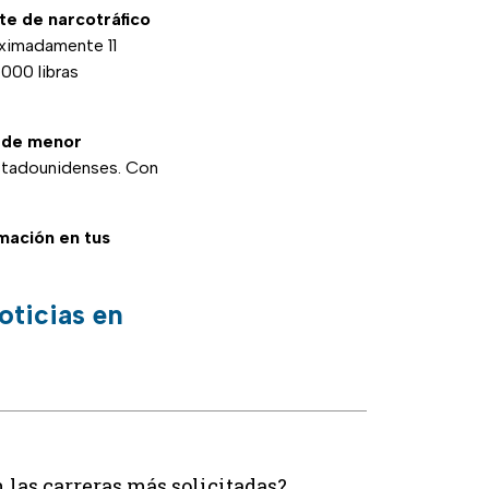
te de narcotráfico
oximadamente 11
000 libras
 de menor
estadounidenses. Con
rmación en tus
oticias en
las carreras más solicitadas?