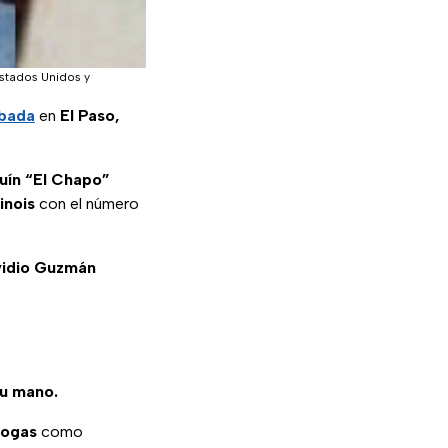
stados Unidos y
mbada
en
El Paso,
uín “El Chapo”
inois
con el número
idio Guzmán
tu mano.
rogas
como