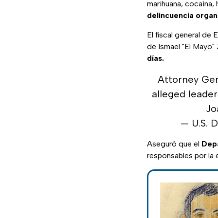
marihuana, cocaína, 
delincuencia organ
El fiscal general de
de Ismael "El Mayo
días.
Attorney Gen
alleged leade
Jo
— U.S. 
Aseguró que el
Depa
responsables por la 