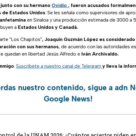
 junto con su hermano
Ovidio
, fueron acusados formalmen
s de Estados Unidos
. Se les señala como supervisores de apr
anfetamina
en Sinaloa y una producción estimada de 3000 a 5
ibuyen a
Estados Unidos y Canadá.
arte "Los Chapitos"
, Joaquín Guzmán López es considerado
aración con sus hermanos
, de acuerdo con las autoridades 
te quedan en libertad Jesús Alfredo e
Iván Archivaldo.
onmigo
.
Suscríbete a nuestro canal de Telegram
y lleva la info
erdas nuestro contenido, sigue a adn N
Google News!
trol de la UNAM 2026: ¿Cuántos aciertos piden en 