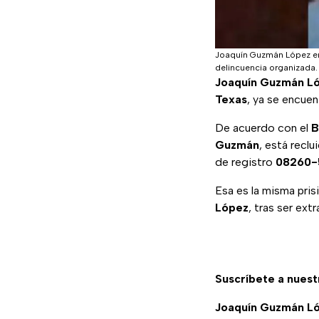
Joaquín Guzmán López enf
delincuencia organizada.
Joaquín Guzmán L
Texas
, ya se encue
De acuerdo con el
B
Guzmán
, está reclu
de registro
08260-
Esa es la misma pris
López
, tras ser ext
Suscríbete a nuest
Joaquín Guzmán L