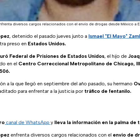
renta diversos cargos relacionados con el envío de drogas desde México a E
ópez
, detenido el pasado jueves junto a
Ismael "El Mayo" Za
ntra preso en
Estados Unidos.
uró Federal de Prisiones de Estados Unidos
, el hijo de
Joaq
ido en el
Centro Correccional Metropolitano de Chicago, Ill
506.
ión a la que llegó en septiembre del año pasado, su hermano
Ov
raditado para enfrentar a la justicia por
tráfico de fentanilo.
ro
canal de WhatsApp
y
lleva la información en la palma de 
ópez
enfrenta diversos cargos relacionados con el
envío de d