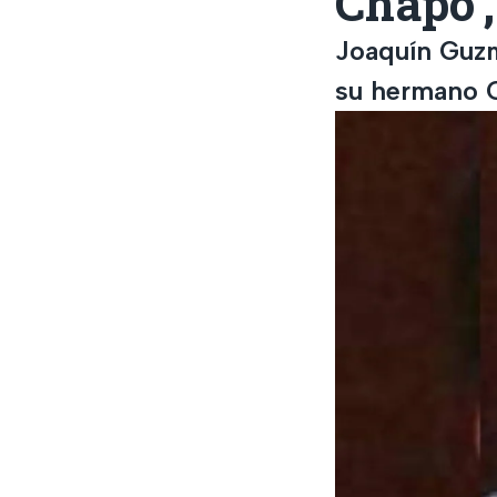
Chapo',
Joaquín Guzm
su hermano 