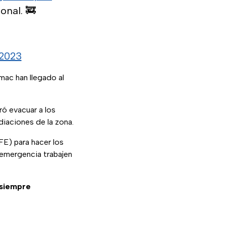
onal. 🚒
 2023
mac han llegado al
ó evacuar a los
iaciones de la zona.
E) para hacer los
 emergencia trabajen
 siempre