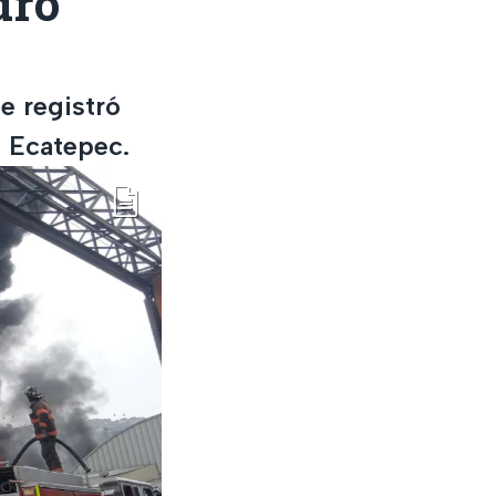
dro
e registró
n Ecatepec.