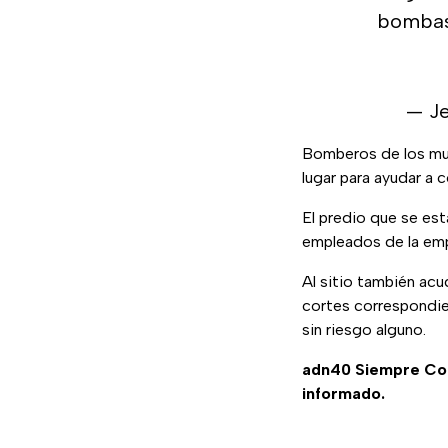
bombas 
— J
Bomberos de los mun
lugar para ayudar a c
El predio que se es
empleados de la emp
Al sitio también ac
cortes correspondien
sin riesgo alguno.
adn40 Siempre Co
informado.