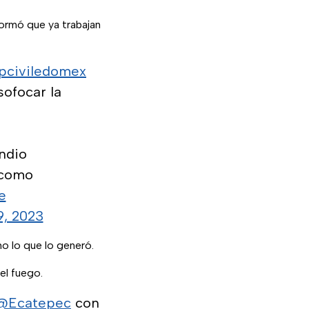
formó que ya trabajan
civiledomex
sofocar la
ndio
 como
e
9, 2023
o lo que lo generó.
el fuego.
@Ecatepec
con