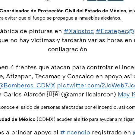
Coordinador de Protección Civil del Estado de México
, in
ra evitar que el fuego se propague a inmuebles aledaños.
fábrica de pinturas en
#Xalostoc
#Ecatepec
@p
ue no hay víctimas y tardarán varias horas en 
conflagración
nen 4 frentes que atacan para controlar el ince
ne, Atizapan, Tecamac y Coacalco en apoyo así
@Bomberos_CDMX
pic.twitter.com/2JoWeb7Jc
 Carlos Alarcón 🇺🇦 (@amarilloalarcon)
May 1
noce el saldo de personas afectadas por el incendio, así com
udad de México
(CDMX) acuden al sitio para ayudar a mitigar 
os a brindar apoyo al
#incendio
registrado en