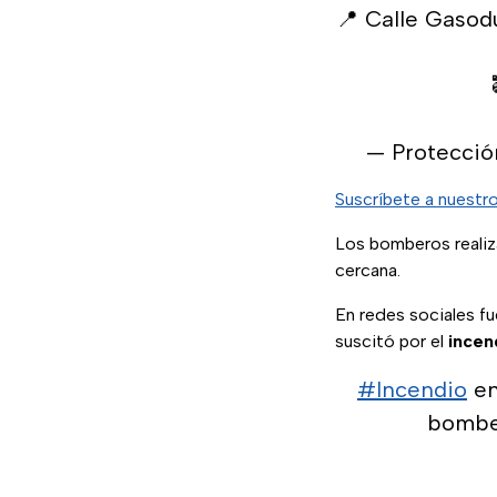
📍 Calle Gasod
— Protecció
Suscríbete a nuestr
Los bomberos realiz
cercana.
En redes sociales f
suscitó por el
incen
#Incendio
en
bomber