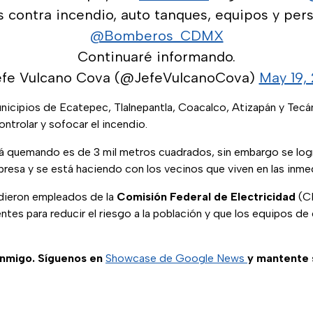
contra incendio, auto tanques, equipos y pers
@Bomberos_CDMX
Continuaré informando.
efe Vulcano Cova (@JefeVulcanoCova)
May 19,
icipios de Ecatepec, Tlalnepantla, Coacalco, Atizapán y Tecá
ontrolar y sofocar el incendio.
tá quemando es de 3 mil metros cuadrados, sin embargo se logr
resa y se está haciendo con los vecinos que viven en las inmed
udieron empleados de la
Comisión Federal de Electricidad
(CF
tes para reducir el riesgo a la población y que los equipos de
nmigo. Síguenos en
Showcase de Google News
y mantente