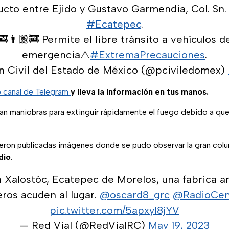
ucto entre Ejido y Gustavo Garmendia, Col. Sn.
#Ecatepec
.
🚒👨🏽‍🚒 Permite el libre tránsito a vehículos d
emergencia⚠️
#ExtremaPrecauciones
.
n Civil del Estado de México (@pciviledomex)
o canal de Telegram
y lleva la información en tus manos.
an maniobras para extinguir rápidamente el fuego debido a que
ueron publicadas imágenes donde se pudo observar la gran co
dio
.
 Xalostóc, Ecatepec de Morelos, una fabrica ar
os acuden al lugar.
@oscard8_grc
@RadioCe
pic.twitter.com/5apxyl8jYV
— Red Vial (@RedVialRC)
May 19, 2023