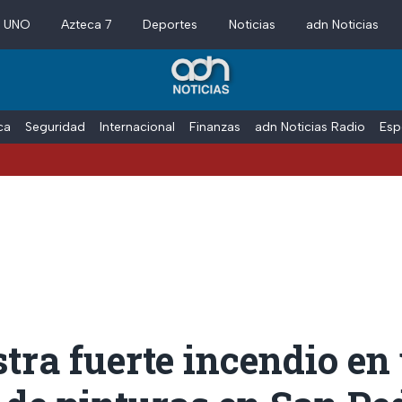
a UNO
Azteca 7
Deportes
Noticias
adn Noticias
ica
Seguridad
Internacional
Finanzas
adn Noticias Radio
Esp
stra fuerte incendio en