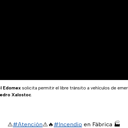
el Edomex
solicita permitir el libre tránsito a vehículos de em
Pedro Xalostoc
.
⚠️
#Atención
⚠️🔥
#Incendio
en Fábrica 🏭