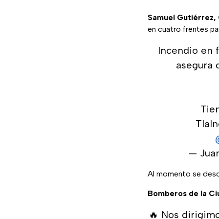
Samuel Gutiérrez, 
en cuatro frentes pa
Incendio en 
asegura q
Tie
Tlal
— Juan
Al momento se desco
Bomberos de la Ci
🔥 Nos dirigim