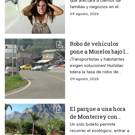
que afectará a cientos de
sin servicio del 11 al
familias y negocios en el
14 de agosto
municipio de Pachuca, a lo
09 agosto, 2026
largo de 72 horas.
Robo de vehículos
pone a Morelos bajo la
lupa: Huitzilac
¡Transportistas y habitantes
exigen soluciones! Huitzilac
registra la mayor tasa
lidera la tasa de robo de
del país
vehículos en México, con 78
09 agosto, 2026
casos solo de enero a mayo.
El parque a una hora
de Monterrey con
zoológico, tirolesa y
Un solo boleto permite
recorrer el zoológico, entrar a
alberca: esto cuesta la