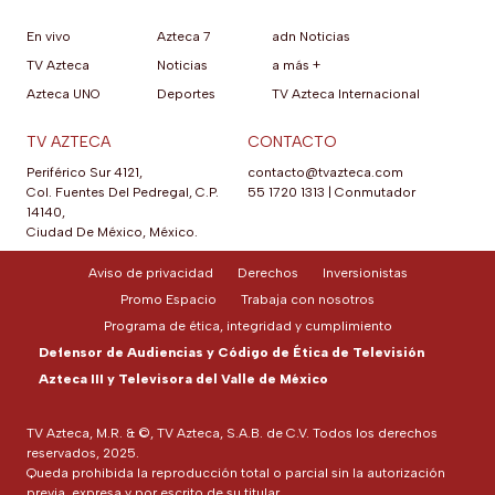
En vivo
Azteca 7
adn Noticias
TV Azteca
Noticias
a más +
Azteca UNO
Deportes
TV Azteca Internacional
TV AZTECA
CONTACTO
Periférico Sur 4121,
contacto@tvazteca.com
Col. Fuentes Del Pedregal, C.P.
55 1720 1313
|
Conmutador
14140,
Ciudad De México, México.
Aviso de privacidad
Derechos
Inversionistas
Promo Espacio
Trabaja con nosotros
Programa de ética, integridad y cumplimiento
Defensor de Audiencias y Código de Ética de Televisión
Azteca III y Televisora del Valle de México
TV Azteca, M.R. & ©, TV Azteca, S.A.B. de C.V. Todos los derechos
reservados, 2025.
Queda prohibida la reproducción total o parcial sin la autorización
previa, expresa y por escrito de su titular.