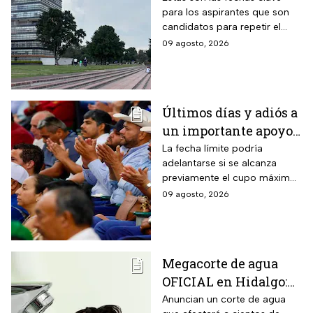
para los aspirantes que son
Examen de Control
candidatos para repetir el
examen de admisión de nivel
09 agosto, 2026
licenciatura de la UNAM.
Últimos días y adiós a
un importante apoyo
en Sinaloa: hasta el 15
La fecha límite podría
adelantarse si se alcanza
de agosto
previamente el cupo máximo
permanecerá abierto
de productores establecido
09 agosto, 2026
el registro para este
por la Secretaría de
grupo de trabajadores
Agricultura y Desarrollo Rural.
Megacorte de agua
OFICIAL en Hidalgo:
Colonias se quedan
Anuncian un corte de agua