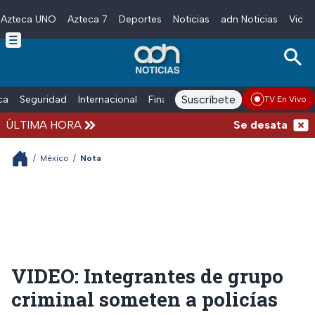
Azteca UNO
Azteca 7
Deportes
Noticias
adn Noticias
Video
Skip to main content
Suscríbete
ica
Seguridad
Internacional
Finanzas
adn Noticias Radio
Esp
TV En Vivo
ÚLTIMA HORA
Se desata balace
/
México
/
Nota
VIDEO: Integrantes de grupo
criminal someten a policías