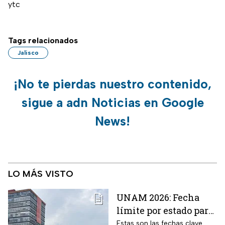
ytc
Tags relacionados
Jalisco
¡No te pierdas nuestro contenido,
sigue a adn Noticias en Google
News!
LO MÁS VISTO
UNAM 2026: Fecha
límite por estado para
sacar cita para el
Estas son las fechas clave