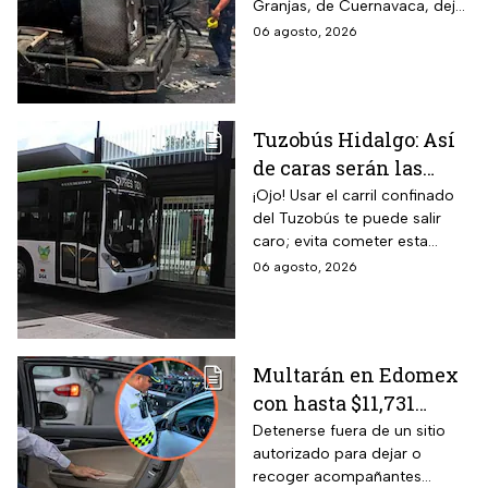
Granjas, de Cuernavaca, dejó
¡Imágenes sensibles!
21 heridos y causó pánico
06 agosto, 2026
entre vecinos: VIDEO
Tuzobús Hidalgo: Así
de caras serán las
MULTAS por invadir
¡Ojo! Usar el carril confinado
del Tuzobús te puede salir
el carril confinado a
caro; evita cometer esta
partir de esta fecha
infracción a partir de agosto.
06 agosto, 2026
Multarán en Edomex
con hasta $11,731
pesos a todos los
Detenerse fuera de un sitio
autorizado para dejar o
conductores que
recoger acompañantes