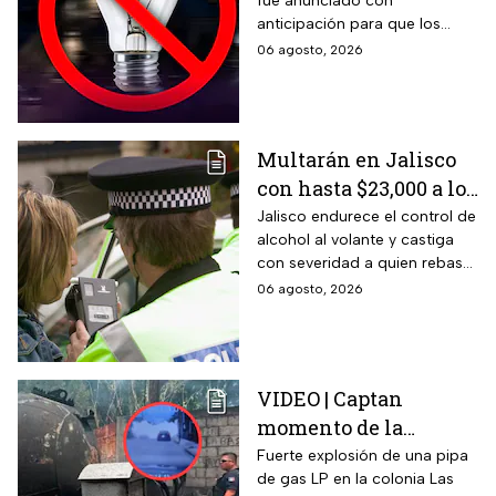
fue anunciado con
afectadas hoy 7 de
anticipación para que los
agosto
usuarios puedan tomar las
06 agosto, 2026
previsiones necesarias.
Multarán en Jalisco
con hasta $23,000 a los
conductores que
Jalisco endurece el control de
alcohol al volante y castiga
superen este límite en
con severidad a quien rebase
la prueba de
el nuevo límite de sangre o
06 agosto, 2026
alcoholemia
aliento. La sanción golpea por
igual a automovilistas,
transportistas y motociclistas
que circulen por el estado.
VIDEO | Captan
momento de la
explosión de pipa de
Fuerte explosión de una pipa
de gas LP en la colonia Las
gas en Cuernavaca: