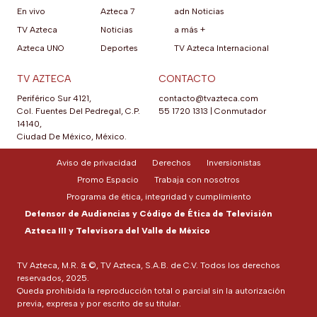
En vivo
Azteca 7
adn Noticias
TV Azteca
Noticias
a más +
Azteca UNO
Deportes
TV Azteca Internacional
TV AZTECA
CONTACTO
Periférico Sur 4121,
contacto@tvazteca.com
Col. Fuentes Del Pedregal, C.P.
55 1720 1313
|
Conmutador
14140,
Ciudad De México, México.
Aviso de privacidad
Derechos
Inversionistas
Promo Espacio
Trabaja con nosotros
Programa de ética, integridad y cumplimiento
Defensor de Audiencias y Código de Ética de Televisión
Azteca III y Televisora del Valle de México
TV Azteca, M.R. & ©, TV Azteca, S.A.B. de C.V. Todos los derechos
reservados, 2025.
Queda prohibida la reproducción total o parcial sin la autorización
previa, expresa y por escrito de su titular.