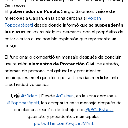
Estos municipios suspenden clases por explosiones en el Popocatépetl
|
Getty Images
El
gobernador de Puebla
, Sergio Salomón, viajó este
miércoles a Calpan, en la zona cercana al
volcán
Popocatépetl
desde donde informó que se
suspenderán
las clases
en los municipios cercanos con el propósito de
estar alertas a una posible explosión que represente un
riesgo.
El funcionario compartió un mensaje después de concluir
una reunión
elementos de Protección Civil
de estado,
además de personal del gabinete y presidentes
municipales en el que dijo que se tomarían medidas ante
la actividad volcánica.
🔴📹
#Video
| Desde
#Calpan
, en la zona cercana al
#Popocatépetl
, les comparto este mensaje después de
concluir una reunión de trabajo con
@PC_Estatal
,
gabinete y presidentes municipales:
pic.twitter.com/5wjDeJMYnL