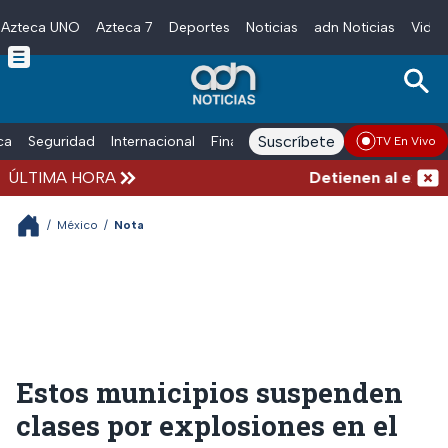
Azteca UNO
Azteca 7
Deportes
Noticias
adn Noticias
Video
Skip to main content
Suscríbete
ica
Seguridad
Internacional
Finanzas
adn Noticias Radio
Esp
TV En Vivo
ÚLTIMA HORA
Detienen al exgober
/
México
/
Nota
Estos municipios suspenden
clases por explosiones en el