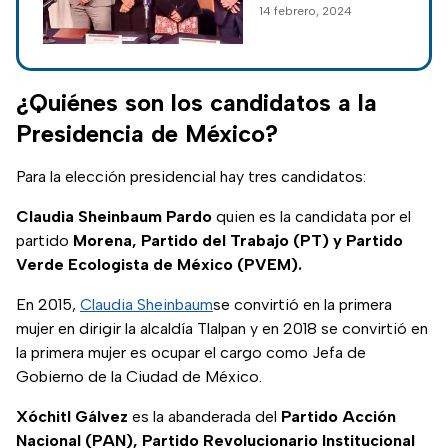
14 febrero, 2024
elecciones 2024
con la CIRT para
motivar a la
población a votar en
las elecciones de
¿Quiénes son los candidatos a la
2024.
Presidencia de México?
Para la elección presidencial hay tres candidatos:
Claudia Sheinbaum Pardo
quien es la candidata por el
partido
Morena, Partido del Trabajo (PT) y Partido
Verde Ecologista de México (PVEM).
En 2015,
Claudia Sheinbaum
se convirtió en la primera
mujer en dirigir la alcaldía Tlalpan y en 2018 se convirtió en
la primera mujer es ocupar el cargo como Jefa de
Gobierno de la Ciudad de México.
Xóchitl Gálvez
es la abanderada del
Partido Acción
Nacional (PAN), Partido Revolucionario Institucional