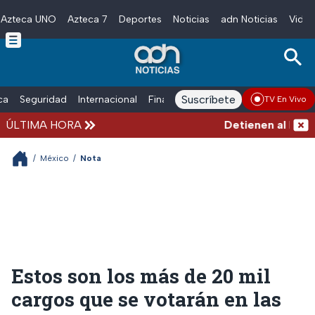
Azteca UNO
Azteca 7
Deportes
Noticias
adn Noticias
Video
Skip to main content
Suscríbete
ica
Seguridad
Internacional
Finanzas
adn Noticias Radio
Esp
TV En Vivo
ÚLTIMA HORA
Detienen al hombre 
/
México
/
Nota
Estos son los más de 20 mil
cargos que se votarán en las