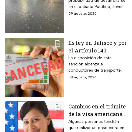
probabilidad de desarrollarse
coloca en el mapa del
en el océano Pacífico; lloverá
Pacífico
muy fuerte en cuatro estados
09 agosto, 2026
Es ley en Jalisco y por
el Artículo 140
cancelarán la licencia
La disposición de esta
sanción alcanza a
de conducir de por
conductores de transporte
vida a todos los
escolar, unidades de
08 agosto, 2026
automovilistas que
emergencia y vehículos de
cometan esta
pasajeros que ocasionen un
siniestro vial en la entidad por
infracción
medio de una infracción muy
Cambios en el trámite
común.
de la visa americana
2026 y para quiénes
Algunas personas tendrán
que realizar un paso extra en
aplica