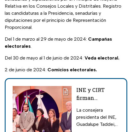
Relativa en los Consejos Locales y Distritales. Registro
las candidaturas a la Presidencia, senadurías y
diputaciones por el principio de Representación
Proporcional.
Del 1 de marzo al 29 de mayo de 2024:
Campañas
electorales
.
Del 30 de mayo al 1 de junio de 2024:
Veda electoral.
2 de junio de 2024:
Comicios electorales.
INE y CIRT
firman
convenio para
La consejera
garantizar un
presidenta del INE,
voto informado
Guadalupe Taddei,
en las
aplaudió el convenio