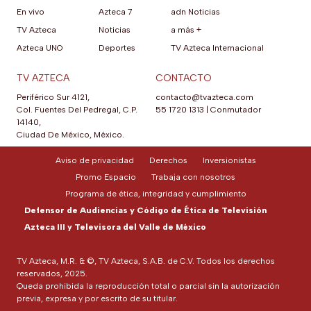
En vivo
Azteca 7
adn Noticias
TV Azteca
Noticias
a más +
Azteca UNO
Deportes
TV Azteca Internacional
TV AZTECA
CONTACTO
Periférico Sur 4121,
contacto@tvazteca.com
Col. Fuentes Del Pedregal, C.P.
55 1720 1313
|
Conmutador
14140,
Ciudad De México, México.
Aviso de privacidad
Derechos
Inversionistas
Promo Espacio
Trabaja con nosotros
Programa de ética, integridad y cumplimiento
Defensor de Audiencias y Código de Ética de Televisión
Azteca III y Televisora del Valle de México
TV Azteca, M.R. & ©, TV Azteca, S.A.B. de C.V. Todos los derechos
reservados, 2025.
Queda prohibida la reproducción total o parcial sin la autorización
previa, expresa y por escrito de su titular.