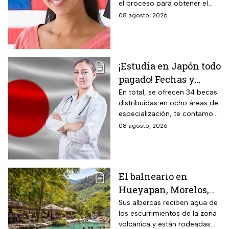
el proceso para obtener el
documento que permite
08 agosto, 2026
ingresar legalmente a Estados
Unidos.
¡Estudia en Japón todo
pagado! Fechas y
requisitos de la
En total, se ofrecen 34 becas
distribuidas en ocho áreas de
convocatoria para
especialización, te contamos
becas de estancias en
todos los detalles.
08 agosto, 2026
2026
El balneario en
Hueyapan, Morelos,
que combina albercas
Sus albercas reciben agua de
los escurrimientos de la zona
cristalinas con la
volcánica y están rodeadas