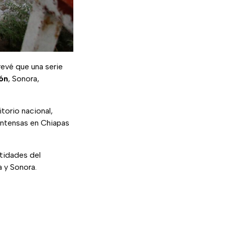
revé que una serie
ón
, Sonora,
itorio nacional,
 intensas en Chiapas
tidades del
a y Sonora.