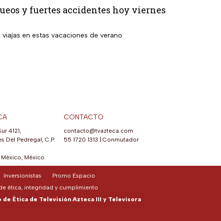
ueos y fuertes accidentes hoy viernes
i viajas en estas vacaciones de verano
CA
CONTACTO
Sur 4121,
contacto@tvazteca.com
s Del Pedregal, C.P.
55 1720 1313
|
Conmutador
México, México.
Inversionistas
Promo Espacio
e ética, integridad y cumplimiento
de Ética de Televisión Azteca III y Televisora