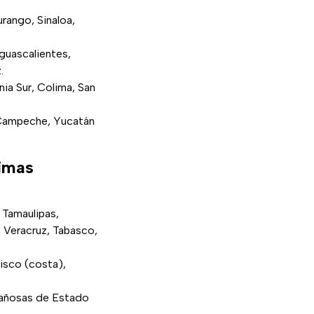
rango, Sinaloa,
guascalientes,
.
nia Sur, Colima, San
, Campeche, Yucatán
nimas
 Tamaulipas,
, Veracruz, Tabasco,
isco (costa),
tañosas de Estado