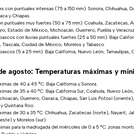
es con puntuales intensas (75 a 150 mm): Sonora, Chihuahua, Du
xaca y Chiapas.
con puntuales muy fuertes (50 a 75 mm): Coahuila, Zacatecas, A
ro, Estado de México, Michoacán, Guerrero, Puebla y Veracruz
bascos con lluvias puntuales fuertes (25 a 50 mm): Baja Califor
o, Tlaxcala, Ciudad de México, Morelos y Tabasco.
ubascos (5 a 25 mm): Baja California, Nuevo León, Tamaulipas
 de agosto: Temperaturas máximas y mí
imas de 40 a 45 °C: Baja California y Sonora.
mas de 35 a 40 °C: Baja California Sur, Coahuila, Nuevo León,
choacán, Guerrero, Oaxaca, Chiapas, San Luis Potosí (oriente)
y Quintana Roo.
imas de 30 a 35 °C: Chihuahua, Zacatecas (norte), Nayarit, Jal
este) y Morelos (sur).
imas para la madrugada del miércoles de 0 a 5 °C: zonas mon