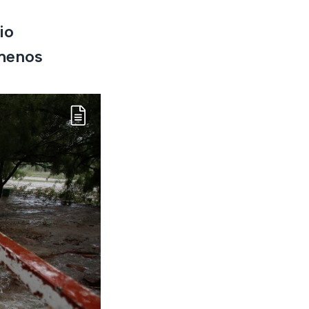
io
ómenos