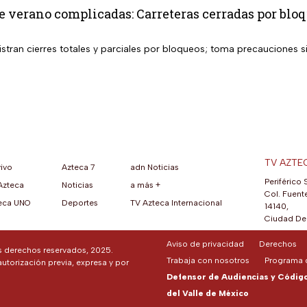
 verano complicadas: Carreteras cerradas por bloq
istran cierres totales y parciales por bloqueos; toma precauciones s
TV AZTE
vivo
Azteca 7
adn Noticias
Periférico 
Azteca
Noticias
a más +
ueva pestaña)
na nueva pestaña)
una nueva pestaña)
re en una nueva pestaña)
se abre en una nueva pestaña)
ok (se abre en una nueva pestaña)
atsApp (se abre en una nueva pestaña)
Col. Fuente
eca UNO
Deportes
TV Azteca Internacional
14140,
Ciudad De 
Aviso de privacidad
Derechos
os derechos reservados, 2025.
Trabaja con nosotros
Programa d
autorización previa, expresa y por
Defensor de Audiencias y Código 
del Valle de México