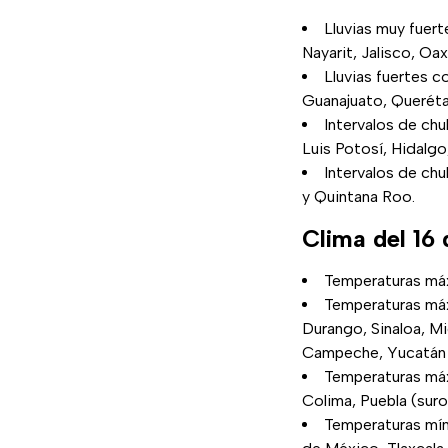
Lluvias muy fuert
Nayarit, Jalisco, Oa
Lluvias fuertes 
Guanajuato, Queréta
Intervalos de chu
Luis Potosí, Hidalg
Intervalos de ch
y Quintana Roo.
Clima del 16
Temperaturas máx
Temperaturas máxi
Durango, Sinaloa, Mi
Campeche, Yucatán 
Temperaturas máx
Colima, Puebla (suro
Temperaturas mín