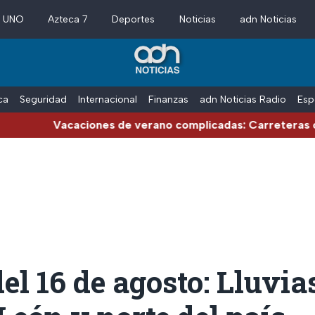
a UNO
Azteca 7
Deportes
Noticias
adn Noticias
ica
Seguridad
Internacional
Finanzas
adn Noticias Radio
Esp
acaciones de verano complicadas: Carreteras cerradas po
el 16 de agosto: Lluvia