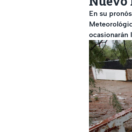
Nuevo L
En su pronóst
Meteorológic
ocasionarán l