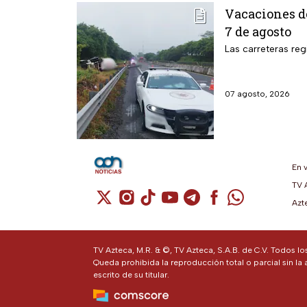
Vacaciones de
7 de agosto
Las carreteras reg
07 agosto, 2026
En 
TV 
Cuenta de X / Twitter (se abre en una n
Cuenta de Instagram (se abre en u
Cuenta de TikTok (se abre en 
Cuenta de YouTube (se ab
Cuenta de Telegram (
Cuenta de Facebo
Cuenta de Wh
Azt
TV Azteca, M.R. & ©, TV Azteca, S.A.B. de C.V. Todos l
Queda prohibida la reproducción total o parcial sin la 
escrito de su titular.