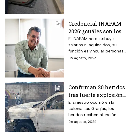
o bajar personas del
equivalente a 100 Unidades de
Medida y Actualización,
auto
representa el tope más alto
Credencial INAPAM
del Reglamento de Tránsito
2026: ¿cuáles son los
estatal mexiquense.
requisitos para
El INAPAM no distribuye
salarios ni aguinaldos, su
tramitarla gratis y
función es vincular personas
cómo acceder a un
con ofertas laborales, quienes
06 agosto, 2026
empleo de $9,582 al
deberán facilitar estos
mes más aguinaldo?
beneficios a los
seleccionados
Confirman 20 heridos
tras fuerte explosión
de pipa de gas en
El siniestro ocurrió en la
colonia Las Granjas, los
Cuernavaca, Morelos
heridos reciben atención
médica en distintos
06 agosto, 2026
hospitales.