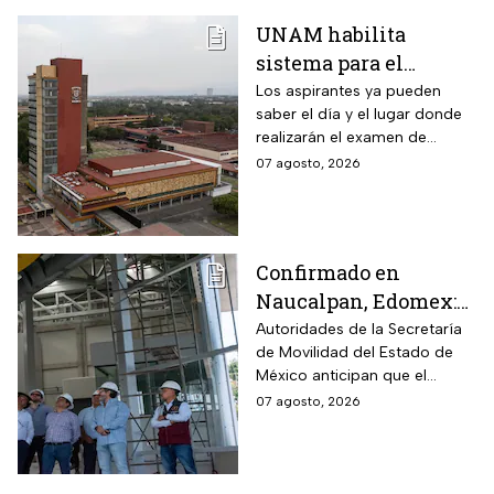
UNAM habilita
sistema para el
examen de control: así
Los aspirantes ya pueden
saber el día y el lugar donde
puedes consultar
realizarán el examen de
fecha, hora y sede
control de forma presencial
07 agosto, 2026
Confirmado en
Naucalpan, Edomex:
la Línea 3 del
Autoridades de la Secretaría
de Movilidad del Estado de
Mexicable llega al
México anticipan que el
71,4% de avance y
transporte teleférico reducirá
07 agosto, 2026
anuncian cuándo
drásticamente los tiempos de
entraría en
traslado para 700 mil
mexiquenses.
funcionamiento