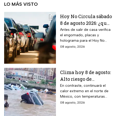
LO MÁS VISTO
Hoy No Circula sábado
8 de agosto 2026: ¿qué
autos no circulan en
Antes de salir de casa verifica
el engomado, placas y
CDMX y Edomex?
holograma para el Hoy No
Circula de este sábado
08 agosto, 2026
Clima hoy 8 de agosto:
Alto riesgo de
inundaciones y
En contraste, continuará el
calor extremo en el norte de
desbordamiento de
México, con temperaturas
ríos por lluvias
superiores a 45°C en el
08 agosto, 2026
intensas en dos
noreste de Baja California.
estados