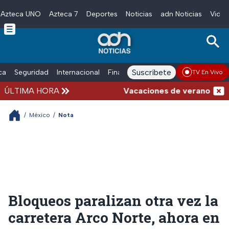
Azteca UNO
Azteca 7
Deportes
Noticias
adn Noticias
Video
Skip to main content
Suscríbete
ica
Seguridad
Internacional
Finanzas
adn Noticias Radio
Esp
TV En Vivo
ÚLTIMA HORA
Vacaciones de verano complica
/
México
/
Nota
Bloqueos paralizan otra vez la
carretera Arco Norte, ahora en