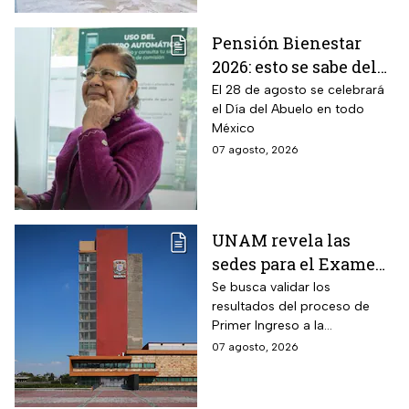
Pensión Bienestar
2026: esto se sabe del
pago por el Día del
El 28 de agosto se celebrará
el Día del Abuelo en todo
Abuelo en agosto
México
07 agosto, 2026
UNAM revela las
sedes para el Examen
de control 2026;
Se busca validar los
resultados del proceso de
consulta dónde será
Primer Ingreso a la
Licenciatura luego de
07 agosto, 2026
anomalías presentadas