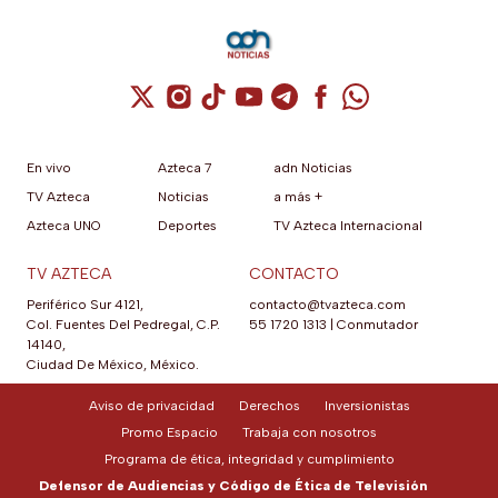
Cuenta de X / Twitter (se abre en una nuev
Cuenta de Instagram (se abre en una n
Cuenta de TikTok (se abre en una
Cuenta de YouTube (se abre 
Cuenta de Telegram (se a
Cuenta de Facebook 
Cuenta de Whats
En vivo
Azteca 7
adn Noticias
TV Azteca
Noticias
a más +
Azteca UNO
Deportes
TV Azteca Internacional
TV AZTECA
CONTACTO
Periférico Sur 4121,
contacto@tvazteca.com
Col. Fuentes Del Pedregal, C.P.
55 1720 1313
|
Conmutador
14140,
Ciudad De México, México.
Aviso de privacidad
Derechos
Inversionistas
Promo Espacio
Trabaja con nosotros
Programa de ética, integridad y cumplimiento
Defensor de Audiencias y Código de Ética de Televisión