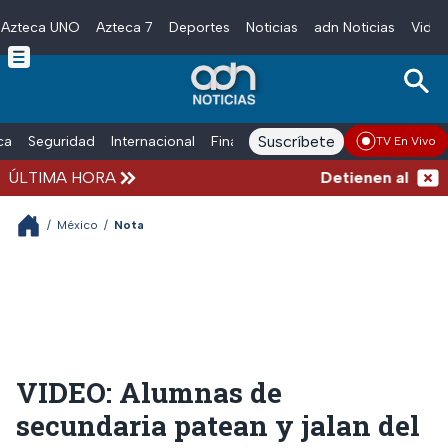
Azteca UNO
Azteca 7
Deportes
Noticias
adn Noticias
Video
Skip to main content
Suscríbete
ica
Seguridad
Internacional
Finanzas
adn Noticias Radio
Esp
TV En Vivo
ÚLTIMA HORA
Detienen al exgobe
/
México
/
Nota
VIDEO: Alumnas de
secundaria patean y jalan del