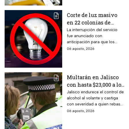
Corte de luz masivo
en 22 colonias de
México; zonas
La interrupción del servicio
fue anunciado con
afectadas hoy 7 de
anticipación para que los
agosto
usuarios puedan tomar las
06 agosto, 2026
previsiones necesarias.
Multarán en Jalisco
con hasta $23,000 a los
conductores que
Jalisco endurece el control de
alcohol al volante y castiga
superen este límite en
con severidad a quien rebase
la prueba de
el nuevo límite de sangre o
06 agosto, 2026
alcoholemia
aliento. La sanción golpea por
igual a automovilistas,
transportistas y motociclistas