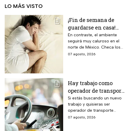
LO MÁS VISTO
¡Fin de semana de
guardarse en casa!
Monzón mexicano
En contraste, el ambiente
seguirá muy caluroso en el
dejará lluvias
norte de México. Checa los
intensas en estos
detalles y toma precauciones.
07 agosto, 2026
estados; así estará el
clima hoy
Hay trabajo como
operador de transporte
público con sueldo de
Si estás buscando un nuevo
trabajo y quisieras ser
18 mil pesos, bonos y
operador de transporte
despensa
público, publicaron algunas
07 agosto, 2026
vacantes y te decimos cómo
puedes aplicar.