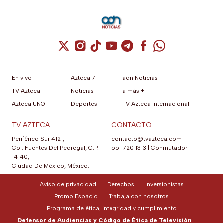
Cuenta de X / Twitter (se abre en una nuev
Cuenta de Instagram (se abre en una n
Cuenta de TikTok (se abre en una
Cuenta de YouTube (se abre 
Cuenta de Telegram (se a
Cuenta de Facebook 
Cuenta de Whats
En vivo
Azteca 7
adn Noticias
TV Azteca
Noticias
a más +
Azteca UNO
Deportes
TV Azteca Internacional
TV AZTECA
CONTACTO
Periférico Sur 4121,
contacto@tvazteca.com
Col. Fuentes Del Pedregal, C.P.
55 1720 1313
|
Conmutador
14140,
Ciudad De México, México.
Aviso de privacidad
Derechos
Inversionistas
Promo Espacio
Trabaja con nosotros
Programa de ética, integridad y cumplimiento
Defensor de Audiencias y Código de Ética de Televisión