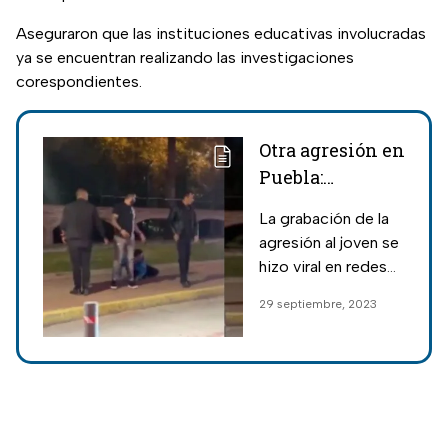
Aseguraron que las instituciones educativas involucradas
ya se encuentran realizando las investigaciones
corespondientes.
Otra agresión en
Puebla:
Hombres
La grabación de la
golpean a joven
agresión al joven se
en zona de bares
hizo viral en redes
en Cholula
sociales y ha
29 septiembre, 2023
causado
indignación entre la
sociedad pues este
ya es el segundo
caso de violencia en
Puebla.