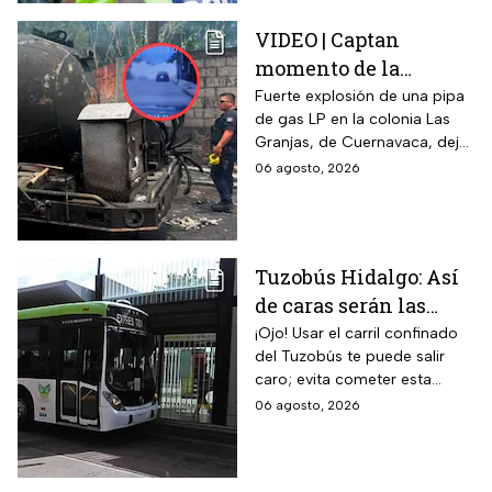
que circulen por el estado.
VIDEO | Captan
momento de la
explosión de pipa de
Fuerte explosión de una pipa
de gas LP en la colonia Las
gas en Cuernavaca:
Granjas, de Cuernavaca, dejó
¡Imágenes sensibles!
21 heridos y causó pánico
06 agosto, 2026
entre vecinos: VIDEO
Tuzobús Hidalgo: Así
de caras serán las
MULTAS por invadir
¡Ojo! Usar el carril confinado
del Tuzobús te puede salir
el carril confinado a
caro; evita cometer esta
partir de esta fecha
infracción a partir de agosto.
06 agosto, 2026