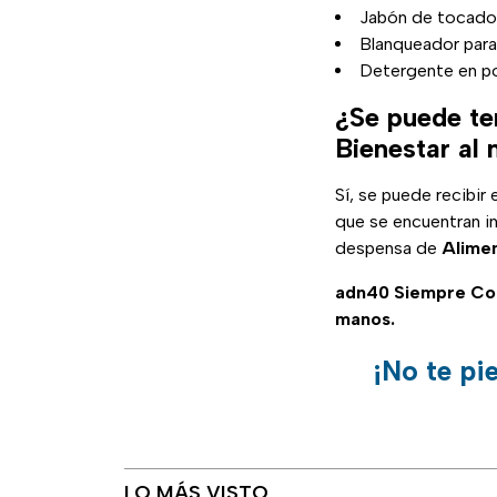
Jabón de tocador
Blanqueador para 
Detergente en p
¿Se puede te
Bienestar al
Sí, se puede recibi
que se encuentran i
despensa de
Alimen
adn40 Siempre C
manos.
¡No te pi
LO MÁS VISTO