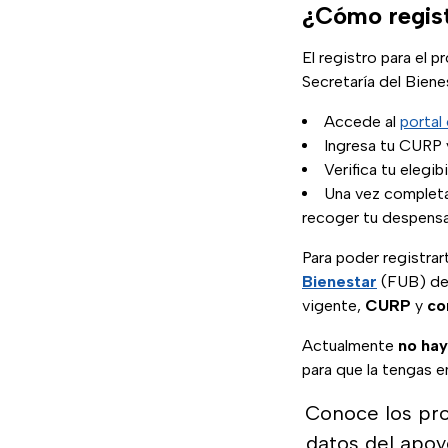
¿Cómo regist
El registro para el p
Secretaría del Biene
Accede al
portal 
Ingresa tu CURP y
Verifica tu elegib
Una vez completa
recoger tu despens
Para poder registra
Bienestar
(FUB) de
vigente,
CURP
y
co
Actualmente
no hay
para que la tengas e
Conoce los pro
datos del apoy