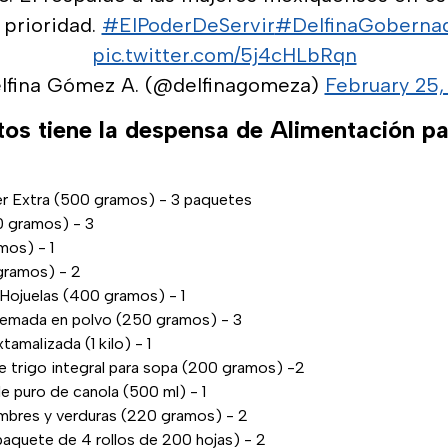
 prioridad.
#ElPoderDeServir
#DelfinaGoberna
pic.twitter.com/5j4cHLbRqn
lfina Gómez A. (@delfinagomeza)
February 25,
os tiene la despensa de Alimentación pa
er Extra (500 gramos) - 3 paquetes
0 gramos) - 3
mos) - 1
 gramos) - 2
 Hojuelas (400 gramos) - 1
emada en polvo (250 gramos) - 3
tamalizada (1 kilo) - 1
e trigo integral para sopa (200 gramos) -2
e puro de canola (500 ml) - 1
mbres y verduras (220 gramos) - 2
paquete de 4 rollos de 200 hojas) - 2