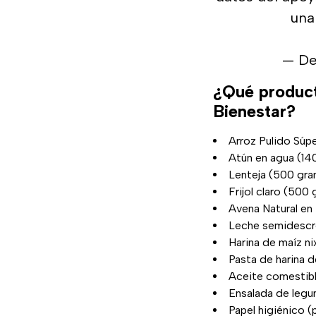
una
— De
¿Qué product
Bienestar?
Arroz Pulido Súp
Atún en agua (14
Lenteja (500 gra
Frijol claro (500
Avena Natural en
Leche semidescr
Harina de maíz nix
Pasta de harina d
Aceite comestibl
Ensalada de legu
Papel higiénico (