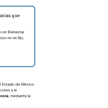
iarias que
 con Bienestar
yo no es fijo,
l Estado de México
cceso a la
encia
, mediante la