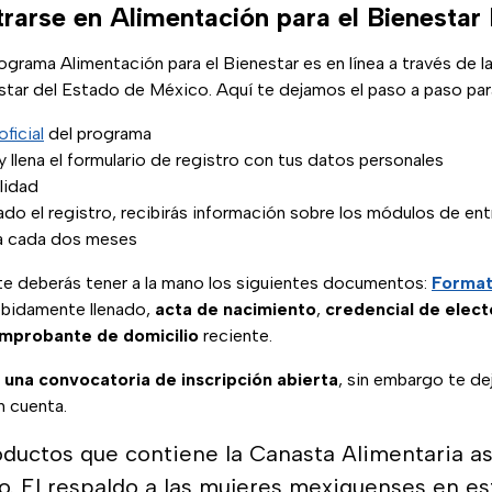
rarse en Alimentación para el Bienesta
rograma Alimentación para el Bienestar es en línea a través de l
star del Estado de México. Aquí te dejamos el paso a paso para
oficial
del programa
 llena el formulario de registro con tus datos personales
ilidad
do el registro, recibirás información sobre los módulos de e
a cada dos meses
rte deberás tener a la mano los siguientes documentos:
Format
bidamente llenado,
acta de nacimiento
,
credencial de elect
mprobante de domicilio
reciente.
 una convocatoria de inscripción abierta
, sin embargo te de
n cuenta.
ductos que contiene la Canasta Alimentaria a
o. El respaldo a las mujeres mexiquenses en e