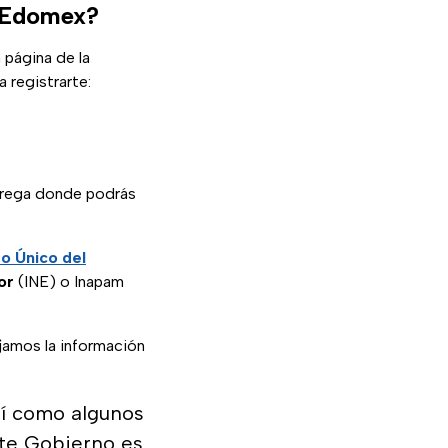
r Edomex?
a página de la
 registrarte:
ntrega donde podrás
o Único del
or
(INE) o Inapam
jamos la información
sí como algunos
ste Gobierno es