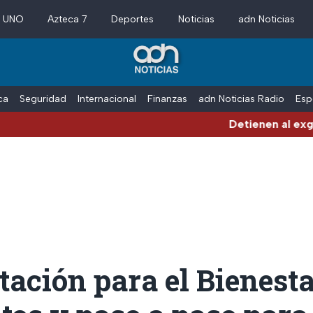
a UNO
Azteca 7
Deportes
Noticias
adn Noticias
ica
Seguridad
Internacional
Finanzas
adn Noticias Radio
Esp
Detienen al exgobernador
ación para el Bienesta