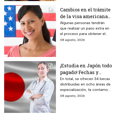
infracción
medio de una infracción muy
Cambios en el trámite
común.
de la visa americana
2026 y para quiénes
Algunas personas tendrán
que realizar un paso extra en
aplica
el proceso para obtener el
documento que permite
08 agosto, 2026
ingresar legalmente a Estados
Unidos.
¡Estudia en Japón todo
pagado! Fechas y
requisitos de la
En total, se ofrecen 34 becas
distribuidas en ocho áreas de
convocatoria para
especialización, te contamos
becas de estancias en
todos los detalles.
08 agosto, 2026
2026