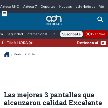
Azteca UNO
Azteca 7
Deportes
Noticias
adn Noticias
Video
Skip to main content
Suscríbete
ica
Seguridad
Internacional
Finanzas
adn Noticias Radio
Esp
TV En Vivo
ÚLTIMA HORA
Detienen al hombre
/
México
/
Nota
Las mejores 3 pantallas que
alcanzaron calidad Excelente