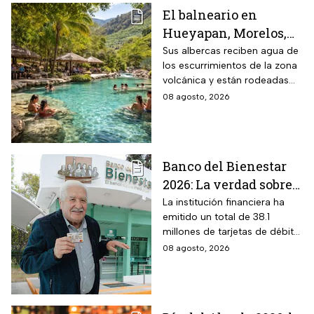
El balneario en
Hueyapan, Morelos,
que combina albercas
Sus albercas reciben agua de
los escurrimientos de la zona
cristalinas con la
volcánica y están rodeadas
naturaleza del volcán
de vegetación, áreas verdes y
08 agosto, 2026
Popocatépetl y cuesta
espacios para descansar
$40 pesos: días,
horarios y cómo llegar
Banco del Bienestar
2026: La verdad sobre
entrar a Buró de
La institución financiera ha
emitido un total de 38.1
Crédito por tenerla
millones de tarjetas de débito
para la dispersión de los
08 agosto, 2026
programas sociales.