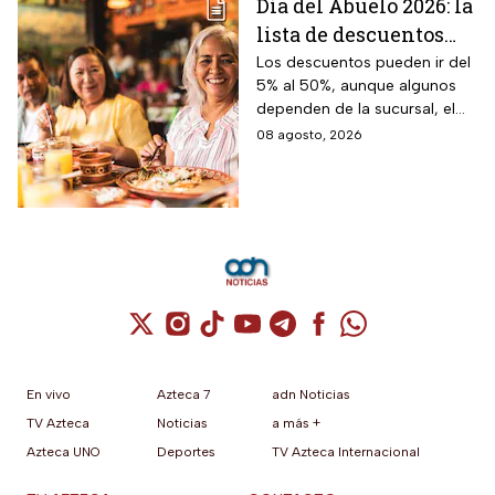
Día del Abuelo 2026: la
lista de descuentos
con tu credencial
Los descuentos pueden ir del
5% al 50%, aunque algunos
INAPAM en
dependen de la sucursal, el
restaurantes,
servicio y los lugares
08 agosto, 2026
transporte y tiendas
disponibles
Cuenta de X / Twitter (se abre en una nuev
Cuenta de Instagram (se abre en una n
Cuenta de TikTok (se abre en una
Cuenta de YouTube (se abre 
Cuenta de Telegram (se a
Cuenta de Facebook 
Cuenta de Whats
En vivo
Azteca 7
adn Noticias
TV Azteca
Noticias
a más +
Azteca UNO
Deportes
TV Azteca Internacional