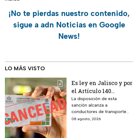
¡No te pierdas nuestro contenido,
sigue a adn Noticias en Google
News!
LO MÁS VISTO
Es ley en Jalisco y por
el Artículo 140
cancelarán la licencia
La disposición de esta
sanción alcanza a
de conducir de por
conductores de transporte
vida a todos los
escolar, unidades de
08 agosto, 2026
automovilistas que
emergencia y vehículos de
cometan esta
pasajeros que ocasionen un
siniestro vial en la entidad por