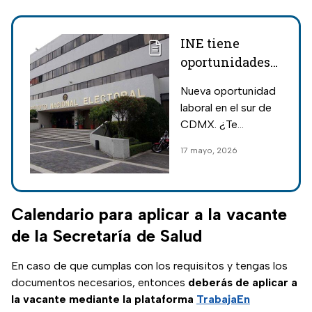
INE tiene
oportunidades
de trabajo: abren
Nueva oportunidad
vacante con
laboral en el sur de
salario de 23 mil
CDMX. ¿Te
pesos
interesa? Conoce
17 mayo, 2026
los requisitos y
cómo postularte.
Calendario para aplicar a la vacante
de la Secretaría de Salud
En caso de que cumplas con los requisitos y tengas los
documentos necesarios, entonces
deberás de aplicar a
la vacante mediante la plataforma
TrabajaEn