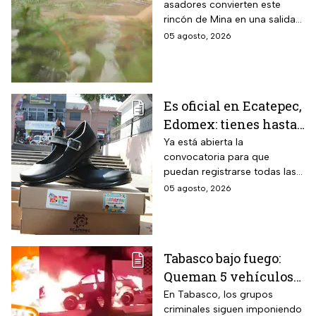
asadores convierten este
León, donde la
rincón de Mina en una salida
entrada cuesta desde
sencilla para pasar el día en
05 agosto, 2026
$30 pesos y este grupo
familia
de personas paga la
mitad
Es oficial en Ecatepec,
Edomex: tienes hasta
el 14 de agosto para
Ya está abierta la
convocatoria para que
cobrar apoyo de $400
puedan registrarse todas las
para los zapatos de tus
familias con niños de escuelas
05 agosto, 2026
hijos o nietos
primarias públicas.
Tabasco bajo fuego:
Queman 5 vehículos
en Villahermosa y
En Tabasco, los grupos
criminales siguen imponiendo
Nacajuca, la