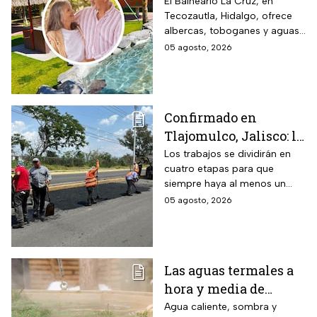
de Naucalpan con
El Balneario La Cruz, en
Tecozautla, Hidalgo, ofrece
entrada desde $100
albercas, toboganes y aguas
pesos para este grupo
termales, con tarifas
05 agosto, 2026
de adultos mayores
preferenciales para adultos
mayores y personas con
discapacidad.
Confirmado en
Tlajomulco, Jalisco: la
avenida Jesús Michel
Los trabajos se dividirán en
cuatro etapas para que
(ex 8 de Julio) seguirá
siempre haya al menos un
con obras hasta
carril habilitado en cada
05 agosto, 2026
diciembre 2026 y este
sentido.
es el tramo afectado
Las aguas termales a
hora y media de
Monterrey, Nuevo
Agua caliente, sombra y