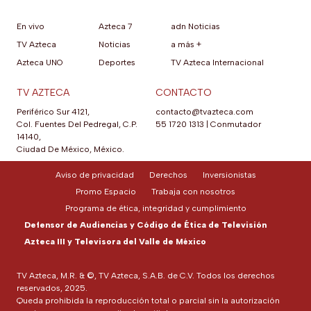
En vivo
Azteca 7
adn Noticias
TV Azteca
Noticias
a más +
Azteca UNO
Deportes
TV Azteca Internacional
TV AZTECA
CONTACTO
Periférico Sur 4121,
contacto@tvazteca.com
Col. Fuentes Del Pedregal, C.P.
55 1720 1313
|
Conmutador
14140,
Ciudad De México, México.
Aviso de privacidad
Derechos
Inversionistas
Promo Espacio
Trabaja con nosotros
Programa de ética, integridad y cumplimiento
Defensor de Audiencias y Código de Ética de Televisión
Azteca III y Televisora del Valle de México
TV Azteca, M.R. & ©, TV Azteca, S.A.B. de C.V. Todos los derechos
reservados, 2025.
Queda prohibida la reproducción total o parcial sin la autorización