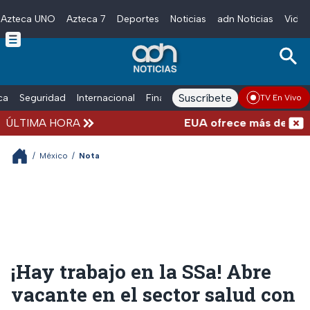
Azteca UNO
Azteca 7
Deportes
Noticias
adn Noticias
Video
Skip to main content
Suscríbete
ica
Seguridad
Internacional
Finanzas
adn Noticias Radio
Esp
TV En Vivo
ÚLTIMA HORA
EUA ofrece más de 100 mill
/
México
/
Nota
¡Hay trabajo en la SSa! Abre
vacante en el sector salud con