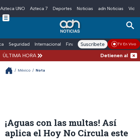
Azteca UNO
Azteca 7
Deportes
Noticias
adn Noticias
Video
Skip to main content
Suscríbete
ica
Seguridad
Internacional
Finanzas
adn Noticias Radio
Esp
TV En Vivo
ÚLTIMA HORA
Detienen al exgob
/
México
/
Nota
¡Aguas con las multas! Así
aplica el Hoy No Circula este