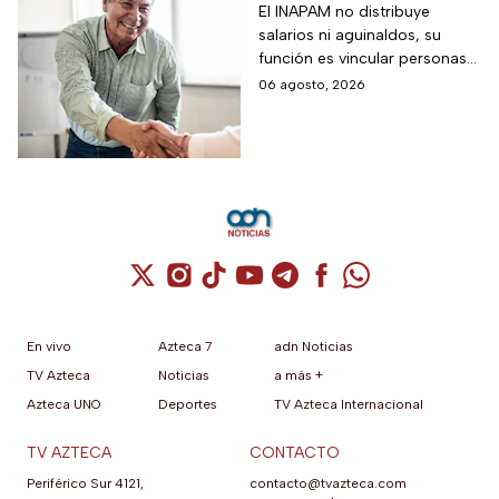
requisitos para
El INAPAM no distribuye
salarios ni aguinaldos, su
tramitarla gratis y
función es vincular personas
cómo acceder a un
con ofertas laborales, quienes
06 agosto, 2026
empleo de $9,582 al
deberán facilitar estos
mes más aguinaldo?
beneficios a los
seleccionados
Cuenta de X / Twitter (se abre en una nuev
Cuenta de Instagram (se abre en una n
Cuenta de TikTok (se abre en una
Cuenta de YouTube (se abre 
Cuenta de Telegram (se a
Cuenta de Facebook 
Cuenta de Whats
En vivo
Azteca 7
adn Noticias
TV Azteca
Noticias
a más +
Azteca UNO
Deportes
TV Azteca Internacional
TV AZTECA
CONTACTO
Periférico Sur 4121,
contacto@tvazteca.com