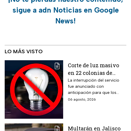
sigue a adn Noticias en Google
News!
LO MÁS VISTO
Corte de luz masivo
en 22 colonias de
México; zonas
La interrupción del servicio
fue anunciado con
afectadas hoy 7 de
anticipación para que los
agosto
usuarios puedan tomar las
06 agosto, 2026
previsiones necesarias.
Multarán en Jalisco