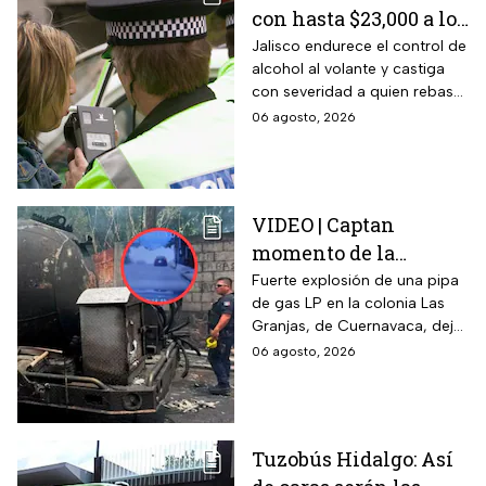
con hasta $23,000 a los
conductores que
Jalisco endurece el control de
alcohol al volante y castiga
superen este límite en
con severidad a quien rebase
la prueba de
el nuevo límite de sangre o
06 agosto, 2026
alcoholemia
aliento. La sanción golpea por
igual a automovilistas,
transportistas y motociclistas
que circulen por el estado.
VIDEO | Captan
momento de la
explosión de pipa de
Fuerte explosión de una pipa
de gas LP en la colonia Las
gas en Cuernavaca:
Granjas, de Cuernavaca, dejó
¡Imágenes sensibles!
21 heridos y causó pánico
06 agosto, 2026
entre vecinos: VIDEO
Tuzobús Hidalgo: Así