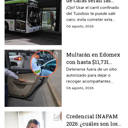
de caras serán las
MULTAS por invadir
¡Ojo! Usar el carril confinado
del Tuzobús te puede salir
el carril confinado a
caro; evita cometer esta
partir de esta fecha
infracción a partir de agosto.
06 agosto, 2026
Multarán en Edomex
con hasta $11,731
pesos a todos los
Detenerse fuera de un sitio
autorizado para dejar o
conductores que
recoger acompañantes
realicen esta práctica
puede salir carísimo en
06 agosto, 2026
tan común para subir
Edomex. La sanción,
o bajar personas del
equivalente a 100 Unidades de
Medida y Actualización,
auto
representa el tope más alto
Credencial INAPAM
del Reglamento de Tránsito
2026: ¿cuáles son los
estatal mexiquense.