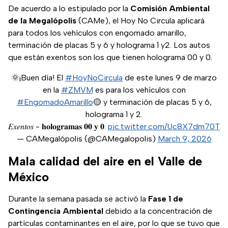
De acuerdo a lo estipulado por la
Comisión Ambiental
de la Megalópolis
(CAMe), el Hoy No Circula aplicará
para todos los vehículos con engomado amarillo,
terminación de placas 5 y 6 y holograma 1 y2. Los autos
que están exentos son los que tienen holograma 00 y 0.
🌞¡Buen día! El
#HoyNoCircula
de este lunes 9 de marzo
en la
#ZMVM
es para los vehículos con
#EngomadoAmarillo
🟡 y terminación de placas 5 y 6,
holograma 1 y 2.
𝐸𝑥𝑒𝑛𝑡𝑜𝑠 - 𝐡𝐨𝐥𝐨𝐠𝐫𝐚𝐦𝐚𝐬 𝟎𝟎 𝐲 𝟎.
pic.twitter.com/Uc8X7dm70T
— CAMegalópolis (@CAMegalopolis)
March 9, 2026
Mala calidad del aire en el Valle de
México
Durante la semana pasada se activó la
Fase 1 de
Contingencia Ambiental
debido a la concentración de
partículas contaminantes en el aire, por lo que se tuvo que