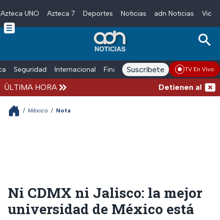
Azteca UNO
Azteca 7
Deportes
Noticias
adn Noticias
Video
Skip to main content
Suscríbete
ica
Seguridad
Internacional
Finanzas
adn Noticias Radio
Esp
TV En Vivo
ÚLTIMA HORA
Detienen al exgobe
/
México
/
Nota
Ni CDMX ni Jalisco: la mejor
universidad de México está