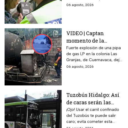
la prueba de
el nuevo límite de sangre o
06 agosto, 2026
alcoholemia
aliento. La sanción golpea por
igual a automovilistas,
transportistas y motociclistas
que circulen por el estado.
VIDEO | Captan
momento de la
explosión de pipa de
Fuerte explosión de una pipa
de gas LP en la colonia Las
gas en Cuernavaca:
Granjas, de Cuernavaca, dejó
¡Imágenes sensibles!
21 heridos y causó pánico
06 agosto, 2026
entre vecinos: VIDEO
Tuzobús Hidalgo: Así
de caras serán las
MULTAS por invadir
¡Ojo! Usar el carril confinado
del Tuzobús te puede salir
el carril confinado a
caro; evita cometer esta
partir de esta fecha
infracción a partir de agosto.