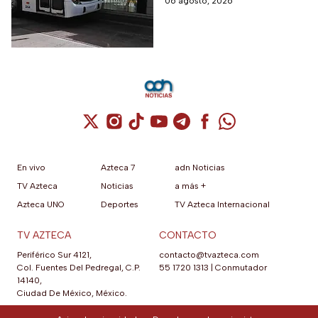
06 agosto, 2026
Cuenta de X / Twitter (se abre en una nuev
Cuenta de Instagram (se abre en una n
Cuenta de TikTok (se abre en una
Cuenta de YouTube (se abre 
Cuenta de Telegram (se a
Cuenta de Facebook 
Cuenta de Whats
En vivo
Azteca 7
adn Noticias
TV Azteca
Noticias
a más +
Azteca UNO
Deportes
TV Azteca Internacional
TV AZTECA
CONTACTO
Periférico Sur 4121,
contacto@tvazteca.com
Col. Fuentes Del Pedregal, C.P.
55 1720 1313
|
Conmutador
14140,
Ciudad De México, México.