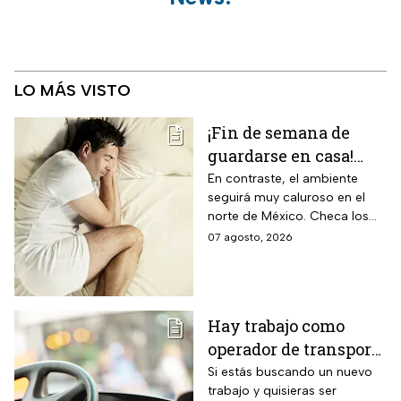
LO MÁS VISTO
¡Fin de semana de
guardarse en casa!
Monzón mexicano
En contraste, el ambiente
seguirá muy caluroso en el
dejará lluvias
norte de México. Checa los
intensas en estos
detalles y toma precauciones.
07 agosto, 2026
estados; así estará el
clima hoy
Hay trabajo como
operador de transporte
público con sueldo de
Si estás buscando un nuevo
trabajo y quisieras ser
18 mil pesos, bonos y