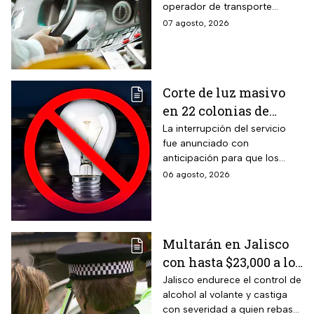
operador de transporte
despensa
público, publicaron algunas
07 agosto, 2026
vacantes y te decimos cómo
puedes aplicar.
Corte de luz masivo
en 22 colonias de
México; zonas
La interrupción del servicio
fue anunciado con
afectadas hoy 7 de
anticipación para que los
agosto
usuarios puedan tomar las
06 agosto, 2026
previsiones necesarias.
Multarán en Jalisco
con hasta $23,000 a los
conductores que
Jalisco endurece el control de
alcohol al volante y castiga
superen este límite en
con severidad a quien rebase