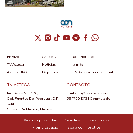
Cuenta de X / Twitter (se abre en una nuev
Cuenta de Instagram (se abre en una n
Cuenta de TikTok (se abre en una
Cuenta de YouTube (se abre 
Cuenta de Telegram (se a
Cuenta de Facebook 
Cuenta de Whats
En vivo
Azteca 7
adn Noticias
TV Azteca
Noticias
a más +
Azteca UNO
Deportes
TV Azteca Internacional
TV AZTECA
CONTACTO
Periférico Sur 4121,
contacto@tvazteca.com
Col. Fuentes Del Pedregal, C.P.
55 1720 1313
|
Conmutador
14140,
Ciudad De México, México.
Aviso de privacidad
Derechos
Inversionistas
Promo Espacio
Trabaja con nosotros