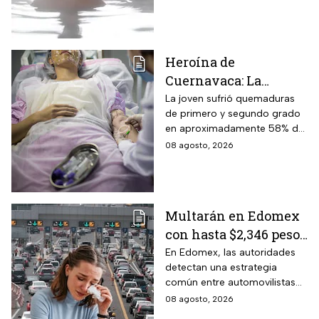
INAPAM: ¿cuánto
paisajes semidesérticos por
cuesta entrar y cómo
110 pesos
llegar?
Heroína de
Cuernavaca: La
historia de Carla, la
La joven sufrió quemaduras
de primero y segundo grado
adolescente que
en aproximadamente 58% de
protegió a su
su cuerpo, principalmente en
08 agosto, 2026
hermanita de 4 años
brazos y manos.
tras explosión de pipa
Multarán en Edomex
con hasta $2,346 pesos
a todos los
En Edomex, las autoridades
detectan una estrategia
conductores que
común entre automovilistas
utilicen este truco
para librar el peaje en las vías
08 agosto, 2026
para no pagar en las
de cuota estatales, y