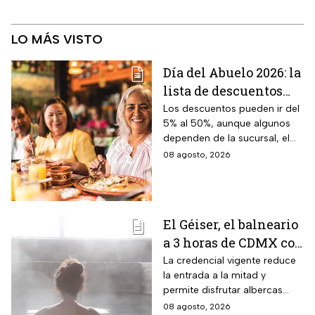
LO MÁS VISTO
Día del Abuelo 2026: la
lista de descuentos
con tu credencial
Los descuentos pueden ir del
5% al 50%, aunque algunos
INAPAM en
dependen de la sucursal, el
restaurantes,
servicio y los lugares
08 agosto, 2026
transporte y tiendas
disponibles
El Géiser, el balneario
a 3 horas de CDMX con
aguas termales de 45°
La credencial vigente reduce
la entrada a la mitad y
y descuentos para
permite disfrutar albercas
adultos mayores del
termales, vapor natural y
08 agosto, 2026