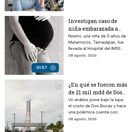
casetas de cobro
advierten sanciones
económicas para quienes
insistan con la maniobra.
Investigan caso de
niña embarazada a
sus 11 años
Noemí, una niña de 11 años de
Matamoros, Tamaulipas, fue
llevada al Hospital del IMSS
tras una llamada al 911 por
08 agosto, 2026
parte de vecinos que
alertaron sobre su avanzado
01:57
embarazo.
¿En qué se fueron más
de 21 mil mdd de Dos
Bocas? La polémica
Un análisis pone bajo la lupa
el costo de Dos Bocas y hace
cuenta de las
una polémica cuenta con
“refinerías hechizas”
pequeñas instalaciones
08 agosto, 2026
clandestinas: el resultado abre
un fuerte debate.