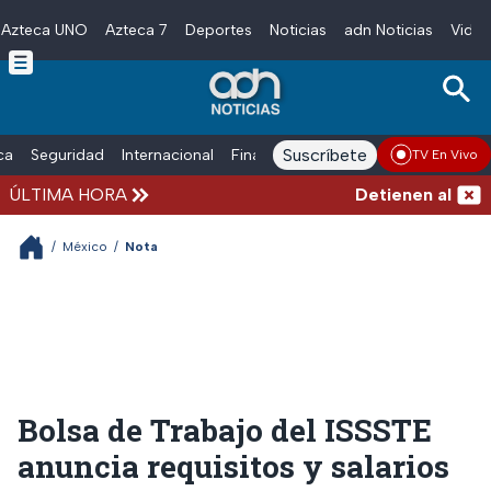
Azteca UNO
Azteca 7
Deportes
Noticias
adn Noticias
Video
Skip to main content
Suscríbete
ica
Seguridad
Internacional
Finanzas
adn Noticias Radio
Esp
TV En Vivo
ÚLTIMA HORA
Detienen al hombr
/
México
/
Nota
Bolsa de Trabajo del ISSSTE
anuncia requisitos y salarios