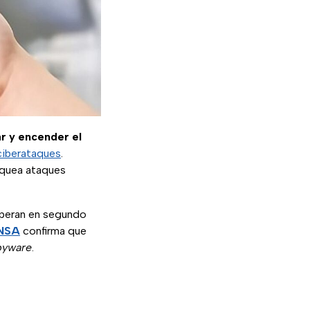
r y encender el
ciberataques
.
quea ataques
peran en segundo
NSA
confirma que
pyware
.