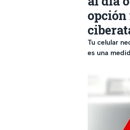
al día 
opción
cibera
Tu celular n
es una medid