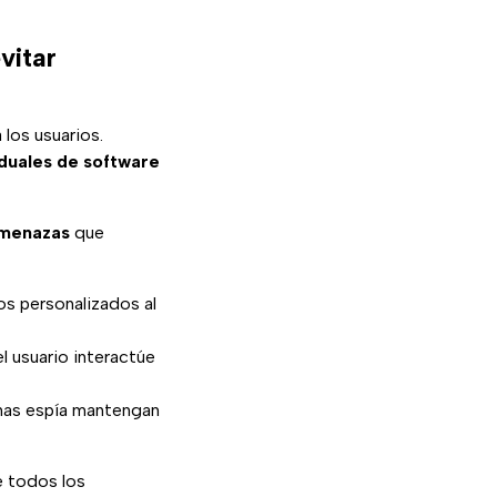
vitar
los usuarios.
duales de software
amenazas
que
os personalizados al
 usuario interactúe
amas espía mantengan
e todos los