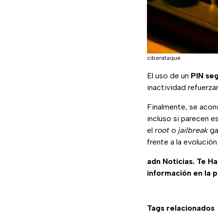
ciberataque
El uso de un
PIN seg
inactividad refuerza
Finalmente, se acon
incluso si parecen e
el
root
o
jailbreak
ga
frente a la evolució
adn Noticias. Te H
información en la 
Tags relacionados