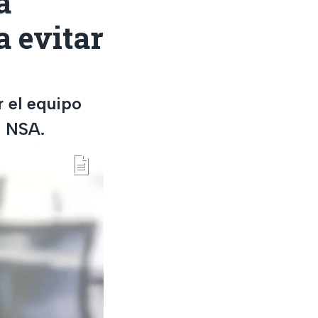
a
 evitar
r el equipo
a NSA.