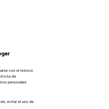
eger
rse con el reinicio
stricta de
atos personales.
en; evitar el uso de