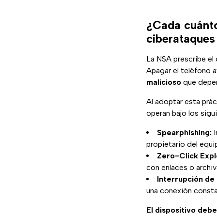
¿Cada cuánto
ciberataques
La NSA prescribe el
Apagar el teléfono a
malicioso
que depen
Al adoptar esta prác
operan bajo los sig
Spearphishing:
I
propietario del equi
Zero-Click Explo
con enlaces o archi
Interrupción de 
una conexión consta
El dispositivo de