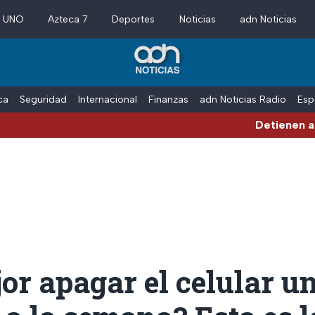
a UNO
Azteca 7
Deportes
Noticias
adn Noticias
ica
Seguridad
Internacional
Finanzas
adn Noticias Radio
Esp
Detienen al exgoberna
or apagar el celular u