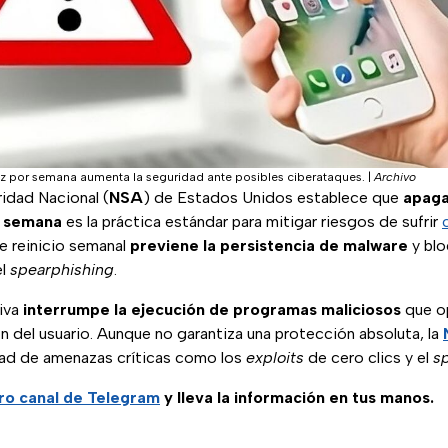
ez por semana aumenta la seguridad ante posibles ciberataques.
|
Archivo
idad Nacional (
NSA
) de Estados Unidos establece que
apaga
r semana
es la práctica estándar para mitigar riesgos de sufrir
de reinicio semanal
previene la persistencia de malware
y blo
el
spearphishing
.
iva
interrumpe la ejecución de programas maliciosos
que o
ón del usuario. Aunque no garantiza una protección absoluta, la
idad de amenazas críticas como los
exploits
de cero clics y el
s
ro canal de Telegram
y lleva la información en tus manos.