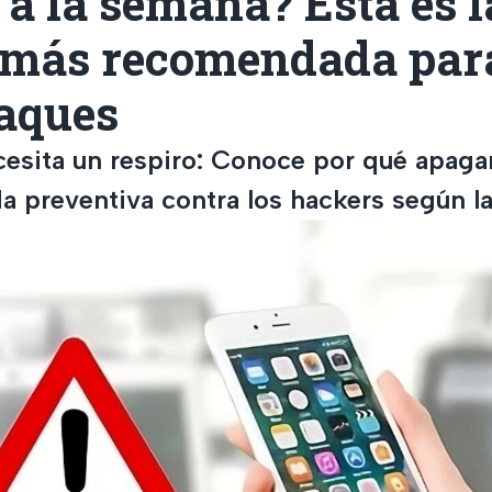
o a la semana? Esta es l
 más recomendada para
taques
ecesita un respiro: Conoce por qué apaga
a preventiva contra los hackers según l