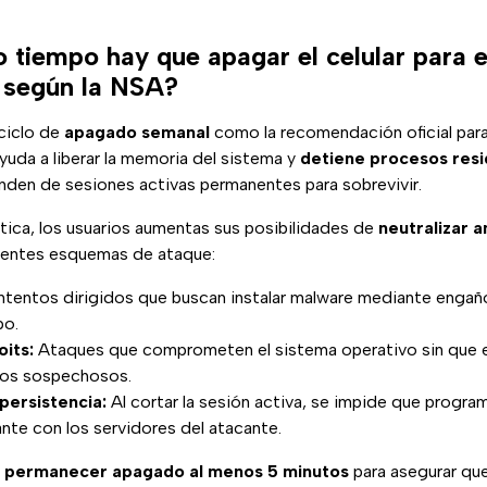
 tiempo hay que apagar el celular para e
 según la NSA?
 ciclo de
apagado semanal
como la recomendación oficial para 
yuda a liberar la memoria del sistema y
detiene procesos resi
den de sesiones activas permanentes para sobrevivir.
tica, los usuarios aumentas sus posibilidades de
neutralizar 
uientes esquemas de ataque:
ntentos dirigidos que buscan instalar malware mediante engañ
po.
its:
Ataques que comprometen el sistema operativo sin que el
vos sospechosos.
persistencia:
Al cortar la sesión activa, se impide que progr
nte con los servidores del atacante.
be permanecer apagado al menos 5 minutos
para asegurar qu