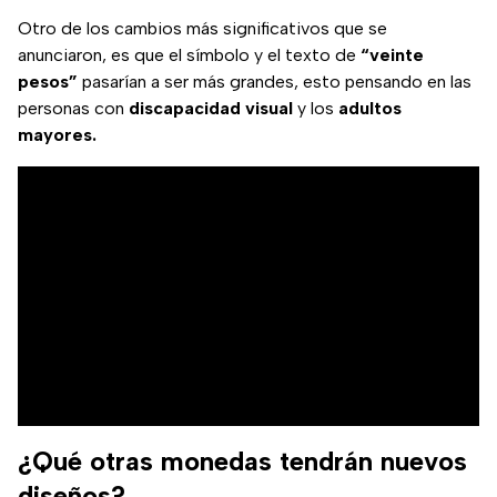
Otro de los cambios más significativos que se
anunciaron, es que el símbolo y el texto de
“veinte
pesos”
pasarían a ser más grandes, esto pensando en las
personas con
discapacidad
visual
y los
adultos
mayores.
¿Qué otras monedas tendrán nuevos
diseños?