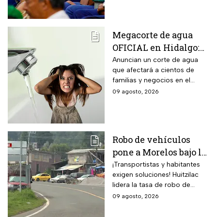
grupo de trabajadores
Agricultura y Desarrollo Rural.
Megacorte de agua
OFICIAL en Hidalgo:
Colonias se quedan
Anuncian un corte de agua
que afectará a cientos de
sin servicio del 11 al
familias y negocios en el
14 de agosto
municipio de Pachuca, a lo
09 agosto, 2026
largo de 72 horas.
Robo de vehículos
pone a Morelos bajo la
lupa: Huitzilac
¡Transportistas y habitantes
exigen soluciones! Huitzilac
registra la mayor tasa
lidera la tasa de robo de
del país
vehículos en México, con 78
09 agosto, 2026
casos solo de enero a mayo.