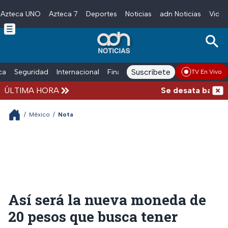
Azteca UNO
Azteca 7
Deportes
Noticias
adn Noticias
Video
Skip to main content
Suscríbete
ica
Seguridad
Internacional
Finanzas
adn Noticias Radio
Esp
TV En Vivo
ÚLTIMA HORA
Se desata balacera
/
México
/
Nota
Así será la nueva moneda de
20 pesos que busca tener