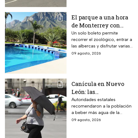
El parque a una hora
de Monterrey con
zoológico, tirolesa y
Un solo boleto permite
recorrer el zoológico, entrar a
alberca: esto cuesta la
las albercas y disfrutar varias
entrada en agosto de
áreas recreativas cerca de
09 agosto, 2026
2026
Monterrey
Canícula en Nuevo
León: las
recomendaciones de
Autoridades estatales
recomendaron a la población
la Secretaría de Medio
a beber más agua de la
Ambiente para
habitual
09 agosto, 2026
proteger a los adultos
mayores del calor de