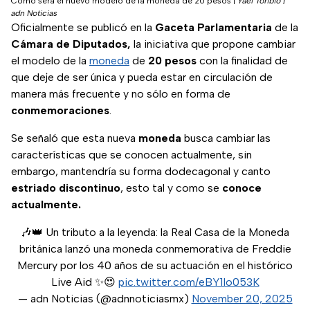
Cómo será el nuevo modelo de la moneda de 20 pesos
|
Yael Toribio |
adn Noticias
Oficialmente se publicó en la
Gaceta Parlamentaria
de la
Cámara de Diputados,
la iniciativa que propone cambiar
el modelo de la
moneda
de
20 pesos
con la finalidad de
que deje de ser única y pueda estar en circulación de
manera más frecuente y no sólo en forma de
conmemoraciones
.
Se señaló que esta nueva
moneda
busca cambiar las
características que se conocen actualmente, sin
embargo, mantendría su forma dodecagonal y canto
estriado
discontinuo
, esto tal y como se
conoce
actualmente.
🎶👑 Un tributo a la leyenda: la Real Casa de la Moneda
británica lanzó una moneda conmemorativa de Freddie
Mercury por los 40 años de su actuación en el histórico
Live Aid ✨😍
pic.twitter.com/eBY1Io053K
— adn Noticias (@adnnoticiasmx)
November 20, 2025