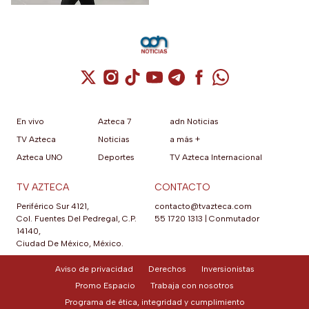
más de 40 grados en
agosto 2026
Cuenta de X / Twitter (se abre en una nuev
Cuenta de Instagram (se abre en una n
Cuenta de TikTok (se abre en una
Cuenta de YouTube (se abre 
Cuenta de Telegram (se a
Cuenta de Facebook 
Cuenta de Whats
En vivo
Azteca 7
adn Noticias
TV Azteca
Noticias
a más +
Azteca UNO
Deportes
TV Azteca Internacional
TV AZTECA
CONTACTO
Periférico Sur 4121,
contacto@tvazteca.com
Col. Fuentes Del Pedregal, C.P.
55 1720 1313
|
Conmutador
14140,
Ciudad De México, México.
Aviso de privacidad
Derechos
Inversionistas
Promo Espacio
Trabaja con nosotros
Programa de ética, integridad y cumplimiento