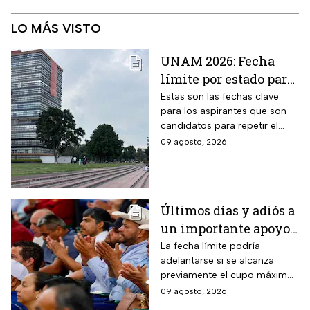
LO MÁS VISTO
UNAM 2026: Fecha
límite por estado para
sacar cita para el
Estas son las fechas clave
para los aspirantes que son
Examen de Control
candidatos para repetir el
examen de admisión de nivel
09 agosto, 2026
licenciatura de la UNAM.
Últimos días y adiós a
un importante apoyo
en Sinaloa: hasta el 15
La fecha límite podría
adelantarse si se alcanza
de agosto
previamente el cupo máximo
permanecerá abierto
de productores establecido
09 agosto, 2026
el registro para este
por la Secretaría de