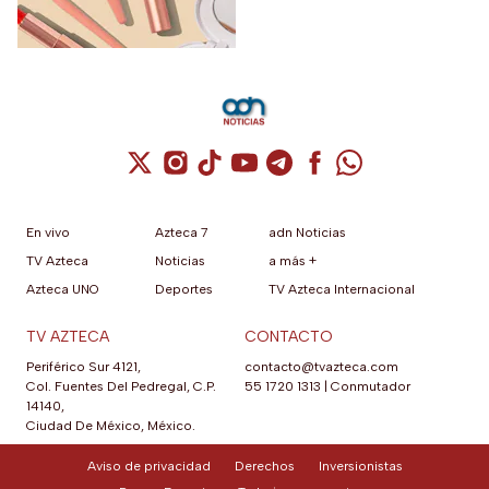
agosto de 2026
Cuenta de X / Twitter (se abre en una nuev
Cuenta de Instagram (se abre en una n
Cuenta de TikTok (se abre en una
Cuenta de YouTube (se abre 
Cuenta de Telegram (se a
Cuenta de Facebook 
Cuenta de Whats
En vivo
Azteca 7
adn Noticias
TV Azteca
Noticias
a más +
Azteca UNO
Deportes
TV Azteca Internacional
TV AZTECA
CONTACTO
Periférico Sur 4121,
contacto@tvazteca.com
Col. Fuentes Del Pedregal, C.P.
55 1720 1313
|
Conmutador
14140,
Ciudad De México, México.
Aviso de privacidad
Derechos
Inversionistas