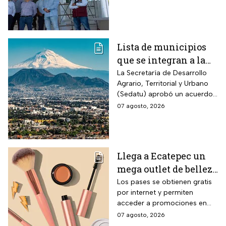
anuncian cuándo
drásticamente los tiempos de
entraría en
traslado para 700 mil
mexiquenses.
funcionamiento
Lista de municipios
que se integran a la
Zona Metropolitana
La Secretaría de Desarrollo
Agrario, Territorial y Urbano
del Valle de México
(Sedatu) aprobó un acuerdo
para que se integren más
07 agosto, 2026
municipios a la Zona
Metropolitana del Valle de
México (ZMVM).
Llega a Ecatepec un
mega outlet de belleza
con entrada gratis y
Los pases se obtienen gratis
por internet y permiten
descuentos de hasta el
acceder a promociones en
80% durante 5 días
maquillaje, perfumes y
07 agosto, 2026
consecutivos en
cuidado personal