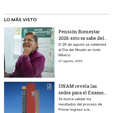
LO MÁS VISTO
Pensión Bienestar
2026: esto se sabe del
pago por el Día del
El 28 de agosto se celebrará
el Día del Abuelo en todo
Abuelo en agosto
México
07 agosto, 2026
UNAM revela las
sedes para el Examen
de control 2026;
Se busca validar los
resultados del proceso de
consulta dónde será
Primer Ingreso a la