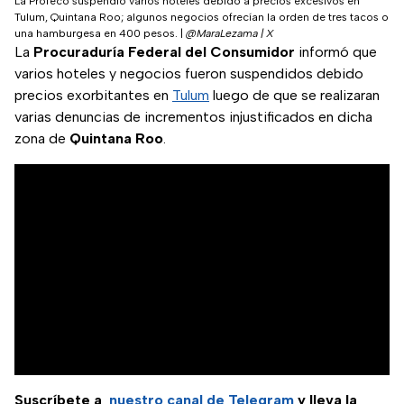
La Profeco suspendió varios hoteles debido a precios excesivos en
Tulum, Quintana Roo; algunos negocios ofrecían la orden de tres tacos o
una hamburgesa en 400 pesos.
|
@MaraLezama | X
La
Procuraduría Federal del Consumidor
informó que
varios hoteles y negocios fueron suspendidos debido
precios exorbitantes en
Tulum
luego de que se realizaran
varias denuncias de incrementos injustificados en dicha
zona de
Quintana Roo
.
Suscríbete a
nuestro canal de Telegram
y lleva la