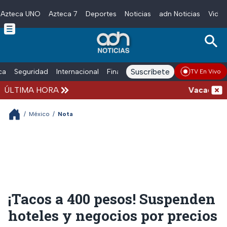
Azteca UNO
Azteca 7
Deportes
Noticias
adn Noticias
Video
Skip to main content
Suscríbete
ica
Seguridad
Internacional
Finanzas
adn Noticias Radio
Esp
TV En Vivo
ÚLTIMA HORA
Vacaciones d
/
México
/
Nota
¡Tacos a 400 pesos! Suspenden
hoteles y negocios por precios