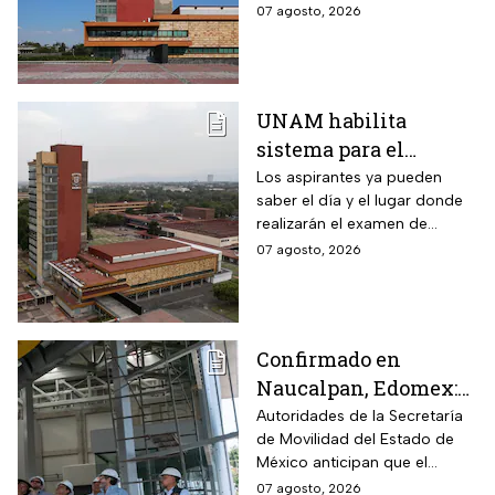
Licenciatura luego de
07 agosto, 2026
anomalías presentadas
UNAM habilita
sistema para el
examen de control: así
Los aspirantes ya pueden
saber el día y el lugar donde
puedes consultar
realizarán el examen de
fecha, hora y sede
control de forma presencial
07 agosto, 2026
Confirmado en
Naucalpan, Edomex:
la Línea 3 del
Autoridades de la Secretaría
de Movilidad del Estado de
Mexicable llega al
México anticipan que el
71,4% de avance y
transporte teleférico reducirá
07 agosto, 2026