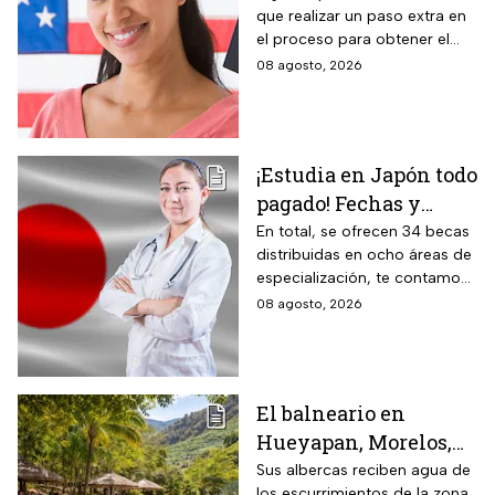
que realizar un paso extra en
aplica
el proceso para obtener el
documento que permite
08 agosto, 2026
ingresar legalmente a Estados
Unidos.
¡Estudia en Japón todo
pagado! Fechas y
requisitos de la
En total, se ofrecen 34 becas
distribuidas en ocho áreas de
convocatoria para
especialización, te contamos
becas de estancias en
todos los detalles.
08 agosto, 2026
2026
El balneario en
Hueyapan, Morelos,
que combina albercas
Sus albercas reciben agua de
los escurrimientos de la zona