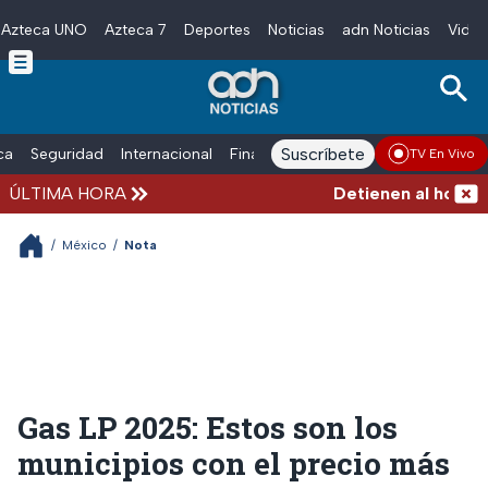
Azteca UNO
Azteca 7
Deportes
Noticias
adn Noticias
Video
Skip to main content
Suscríbete
ica
Seguridad
Internacional
Finanzas
adn Noticias Radio
Esp
TV En Vivo
ÚLTIMA HORA
Detienen al hombre q
/
México
/
Nota
Gas LP 2025: Estos son los
municipios con el precio más