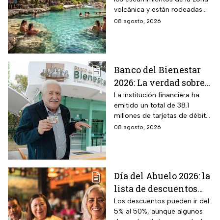
cristalinas con la
volcánica y están rodeadas
naturaleza del volcán
de vegetación, áreas verdes y
08 agosto, 2026
Popocatépetl y cuesta
espacios para descansar
$40 pesos: días,
horarios y cómo llegar
Banco del Bienestar
2026: La verdad sobre
entrar a Buró de
La institución financiera ha
emitido un total de 38.1
Crédito por tenerla
millones de tarjetas de débito
para la dispersión de los
08 agosto, 2026
programas sociales.
Día del Abuelo 2026: la
lista de descuentos
con tu credencial
Los descuentos pueden ir del
5% al 50%, aunque algunos
INAPAM en