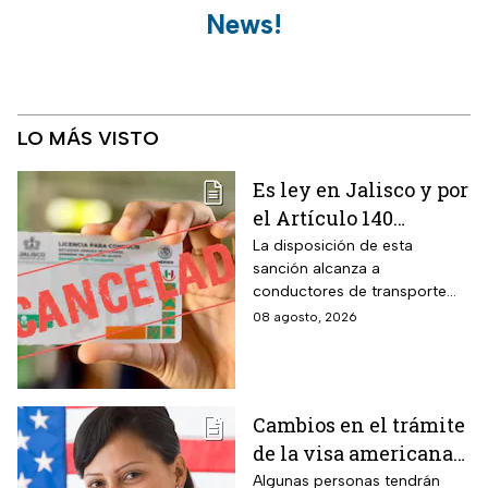
News!
LO MÁS VISTO
Es ley en Jalisco y por
el Artículo 140
cancelarán la licencia
La disposición de esta
sanción alcanza a
de conducir de por
conductores de transporte
vida a todos los
escolar, unidades de
08 agosto, 2026
automovilistas que
emergencia y vehículos de
cometan esta
pasajeros que ocasionen un
siniestro vial en la entidad por
infracción
medio de una infracción muy
Cambios en el trámite
común.
de la visa americana
2026 y para quiénes
Algunas personas tendrán