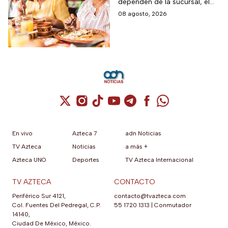
dependen de la sucursal, el
restaurantes,
servicio y los lugares
08 agosto, 2026
transporte y tiendas
disponibles
Cuenta de X / Twitter (se abre en una nuev
Cuenta de Instagram (se abre en una n
Cuenta de TikTok (se abre en una
Cuenta de YouTube (se abre 
Cuenta de Telegram (se a
Cuenta de Facebook 
Cuenta de Whats
En vivo
Azteca 7
adn Noticias
TV Azteca
Noticias
a más +
Azteca UNO
Deportes
TV Azteca Internacional
TV AZTECA
CONTACTO
Periférico Sur 4121,
contacto@tvazteca.com
Col. Fuentes Del Pedregal, C.P.
55 1720 1313
|
Conmutador
14140,
Ciudad De México, México.