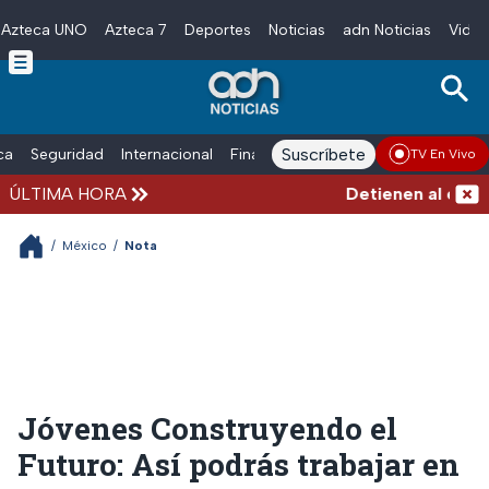
Azteca UNO
Azteca 7
Deportes
Noticias
adn Noticias
Video
Skip to main content
Suscríbete
ica
Seguridad
Internacional
Finanzas
adn Noticias Radio
Esp
TV En Vivo
ÚLTIMA HORA
Detienen al exgobe
/
México
/
Nota
Jóvenes Construyendo el
Futuro: Así podrás trabajar en