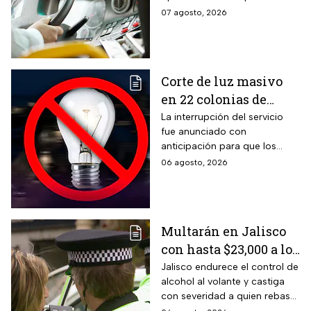
despensa
público, publicaron algunas
07 agosto, 2026
vacantes y te decimos cómo
puedes aplicar.
Corte de luz masivo
en 22 colonias de
México; zonas
La interrupción del servicio
fue anunciado con
afectadas hoy 7 de
anticipación para que los
agosto
usuarios puedan tomar las
06 agosto, 2026
previsiones necesarias.
Multarán en Jalisco
con hasta $23,000 a los
conductores que
Jalisco endurece el control de
alcohol al volante y castiga
superen este límite en
con severidad a quien rebase
la prueba de
el nuevo límite de sangre o