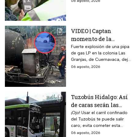
06 agosto, 2026
alcoholemia
aliento. La sanción golpea por
igual a automovilistas,
transportistas y motociclistas
que circulen por el estado.
VIDEO | Captan
momento de la
explosión de pipa de
Fuerte explosión de una pipa
de gas LP en la colonia Las
gas en Cuernavaca:
Granjas, de Cuernavaca, dejó
¡Imágenes sensibles!
21 heridos y causó pánico
06 agosto, 2026
entre vecinos: VIDEO
Tuzobús Hidalgo: Así
de caras serán las
MULTAS por invadir
¡Ojo! Usar el carril confinado
del Tuzobús te puede salir
el carril confinado a
caro; evita cometer esta
partir de esta fecha
infracción a partir de agosto.
06 agosto, 2026