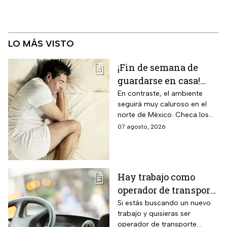
LO MÁS VISTO
¡Fin de semana de
guardarse en casa!
Monzón mexicano
En contraste, el ambiente
seguirá muy caluroso en el
dejará lluvias
norte de México. Checa los
intensas en estos
detalles y toma precauciones.
07 agosto, 2026
estados; así estará el
clima hoy
Hay trabajo como
operador de transporte
público con sueldo de
Si estás buscando un nuevo
trabajo y quisieras ser
18 mil pesos, bonos y
operador de transporte