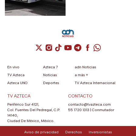
Cuenta de X / Twitter (se abre en una nuev
Cuenta de Instagram (se abre en una n
Cuenta de TikTok (se abre en una
Cuenta de YouTube (se abre 
Cuenta de Telegram (se a
Cuenta de Facebook 
Cuenta de Whats
En vivo
Azteca 7
adn Noticias
TV Azteca
Noticias
a más +
Azteca UNO
Deportes
TV Azteca Internacional
TV AZTECA
CONTACTO
Periférico Sur 4121,
contacto@tvazteca.com
Col. Fuentes Del Pedregal, C.P.
55 1720 1313
|
Conmutador
14140,
Ciudad De México, México.
Aviso de privacidad
Derechos
Inversionistas