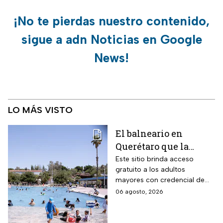
¡No te pierdas nuestro contenido,
sigue a adn Noticias en Google
News!
LO MÁS VISTO
El balneario en
Querétaro que la
Profeco marcó como el
Este sitio brinda acceso
gratuito a los adultos
más barato de México:
mayores con credencial de
tiene alberca para la
INAPAM vigente
06 agosto, 2026
tercera edad y todas
estas personas no