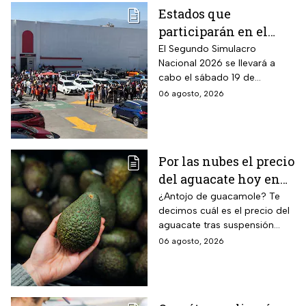
Estados que
participarán en el
Segundo Simulacro
El Segundo Simulacro
Nacional 2026 se llevará a
Nacional 2026
cabo el sábado 19 de
septiembre y tendrá hipótesis
06 agosto, 2026
diferentes
Por las nubes el precio
del aguacate hoy en
México
¿Antojo de guacamole? Te
decimos cuál es el precio del
aguacate tras suspensión
temporal de exportaciones de
06 agosto, 2026
este alimento.