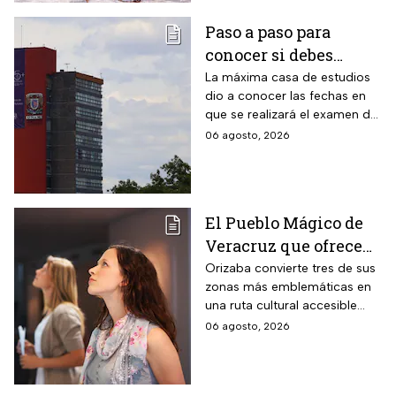
pagan en agosto 2026
Paso a paso para
conocer si debes
realizar el examen de
La máxima casa de estudios
dio a conocer las fechas en
control de la UNAM
que se realizará el examen de
control, después de encontrar
06 agosto, 2026
anomalías en los resultados
para el acceso a licenciatura
El Pueblo Mágico de
Veracruz que ofrece
por 70 pesos una
Orizaba convierte tres de sus
zonas más emblemáticas en
visita a 18 museos
una ruta cultural accesible
históricos en estas
para toda la familia
06 agosto, 2026
vacaciones de agosto
de 2026