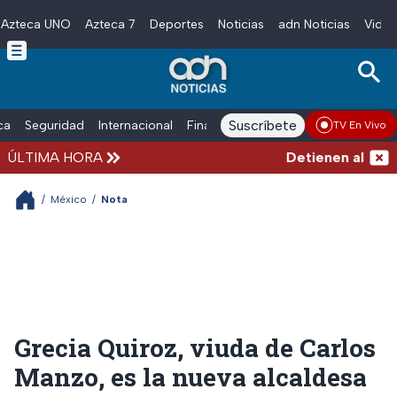
Azteca UNO
Azteca 7
Deportes
Noticias
adn Noticias
Video
Skip to main content
Suscríbete
ica
Seguridad
Internacional
Finanzas
adn Noticias Radio
Esp
TV En Vivo
ÚLTIMA HORA
Detienen al exgob
/
México
/
Nota
Grecia Quiroz, viuda de Carlos
Manzo, es la nueva alcaldesa