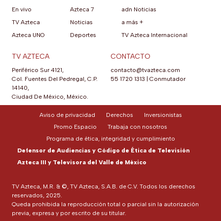
En vivo
Azteca 7
adn Noticias
TV Azteca
Noticias
a más +
Azteca UNO
Deportes
TV Azteca Internacional
TV AZTECA
CONTACTO
Periférico Sur 4121,
contacto@tvazteca.com
Col. Fuentes Del Pedregal, C.P.
55 1720 1313
|
Conmutador
14140,
Ciudad De México, México.
Aviso de privacidad
Derechos
Inversionistas
Promo Espacio
Trabaja con nosotros
Programa de ética, integridad y cumplimiento
Defensor de Audiencias y Código de Ética de Televisión
Azteca III y Televisora del Valle de México
TV Azteca, M.R. & ©, TV Azteca, S.A.B. de C.V. Todos los derechos
reservados, 2025.
Queda prohibida la reproducción total o parcial sin la autorización
previa, expresa y por escrito de su titular.