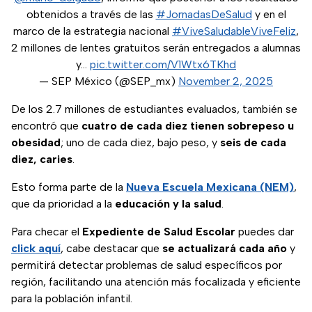
obtenidos a través de las
#JornadasDeSalud
y en el
marco de la estrategia nacional
#ViveSaludableViveFeliz
,
2 millones de lentes gratuitos serán entregados a alumnas
y…
pic.twitter.com/V1Wtx6TKhd
— SEP México (@SEP_mx)
November 2, 2025
De los 2.7 millones de estudiantes evaluados, también se
encontró que
cuatro de cada diez tienen sobrepeso u
obesidad
; uno de cada diez, bajo peso, y
seis de cada
diez, caries
.
Esto forma parte de la
Nueva Escuela Mexicana (NEM)
,
que da prioridad a la
educación y la salud
.
Para checar el
Expediente de Salud Escolar
puedes dar
click aquí
, cabe destacar que
se actualizará cada año
y
permitirá detectar problemas de salud específicos por
región, facilitando una atención más focalizada y eficiente
para la población infantil.