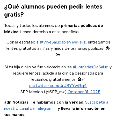
¿Qué alumnos pueden pedir lentes
gratis?
Todas y todos los alumnos de
primarias públicas de
México
tienen derecho a este beneficio.
¡Con la estrategia
#ViveSaludableViveFeliz
, entregamos
lentes gratuitos a niñas y niños de primarias públicas! 🤓
👓
Si tu hija o hijo ya fue valorado en las
#JornadasDeSalud
y
requiere lentes, acude a la clínica designada para
recibirlos gratuitamente. 🏥✅
pic.twitter.com/UrUBYYwGq4
— SEP México (@SEP_mx)
October 31, 2025
adn Noticias. Te hablamos con la verdad
.
Suscríbete a
nuestro canal de Telegram
y lleva la información en
tus manos.