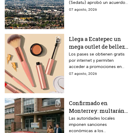
(Sedatu) aprobó un acuerdo
para que se integren más
07 agosto, 2026
municipios a la Zona
Metropolitana del Valle de
México (ZMVM).
Llega a Ecatepec un
mega outlet de belleza
con entrada gratis y
Los pases se obtienen gratis
por internet y permiten
descuentos de hasta el
acceder a promociones en
80% durante 5 días
maquillaje, perfumes y
07 agosto, 2026
consecutivos en
cuidado personal
agosto de 2026
Confirmado en
Monterrey: multarán
a conductores que
Las autoridades locales
imponen sanciones
superen este límite de
económicas a los