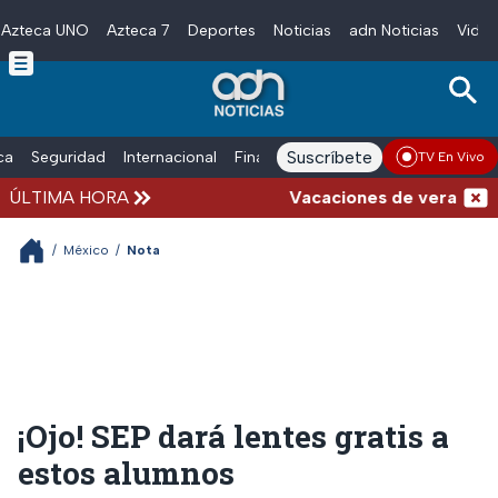
Azteca UNO
Azteca 7
Deportes
Noticias
adn Noticias
Video
Skip to main content
Suscríbete
ica
Seguridad
Internacional
Finanzas
adn Noticias Radio
Esp
TV En Vivo
ÚLTIMA HORA
Vacaciones de verano compl
/
México
/
Nota
¡Ojo! SEP dará lentes gratis a
estos alumnos