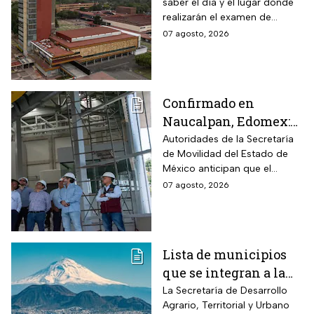
saber el día y el lugar donde
puedes consultar
realizarán el examen de
fecha, hora y sede
control de forma presencial
07 agosto, 2026
Confirmado en
Naucalpan, Edomex:
la Línea 3 del
Autoridades de la Secretaría
de Movilidad del Estado de
Mexicable llega al
México anticipan que el
71,4% de avance y
transporte teleférico reducirá
07 agosto, 2026
anuncian cuándo
drásticamente los tiempos de
entraría en
traslado para 700 mil
mexiquenses.
funcionamiento
Lista de municipios
que se integran a la
Zona Metropolitana
La Secretaría de Desarrollo
Agrario, Territorial y Urbano
del Valle de México