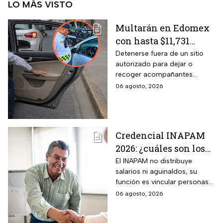
LO MÁS VISTO
Multarán en Edomex
con hasta $11,731
pesos a todos los
Detenerse fuera de un sitio
autorizado para dejar o
conductores que
recoger acompañantes
realicen esta práctica
puede salir carísimo en
06 agosto, 2026
tan común para subir
Edomex. La sanción,
o bajar personas del
equivalente a 100 Unidades de
Medida y Actualización,
auto
representa el tope más alto
Credencial INAPAM
del Reglamento de Tránsito
2026: ¿cuáles son los
estatal mexiquense.
requisitos para
El INAPAM no distribuye
salarios ni aguinaldos, su
tramitarla gratis y
función es vincular personas
cómo acceder a un
con ofertas laborales, quienes
06 agosto, 2026
empleo de $9,582 al
deberán facilitar estos
mes más aguinaldo?
beneficios a los