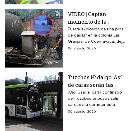
transportistas y motociclistas
que circulen por el estado.
VIDEO | Captan
momento de la
explosión de pipa de
Fuerte explosión de una pipa
de gas LP en la colonia Las
gas en Cuernavaca:
Granjas, de Cuernavaca, dejó
¡Imágenes sensibles!
21 heridos y causó pánico
06 agosto, 2026
entre vecinos: VIDEO
Tuzobús Hidalgo: Así
de caras serán las
MULTAS por invadir
¡Ojo! Usar el carril confinado
del Tuzobús te puede salir
el carril confinado a
caro; evita cometer esta
partir de esta fecha
infracción a partir de agosto.
06 agosto, 2026