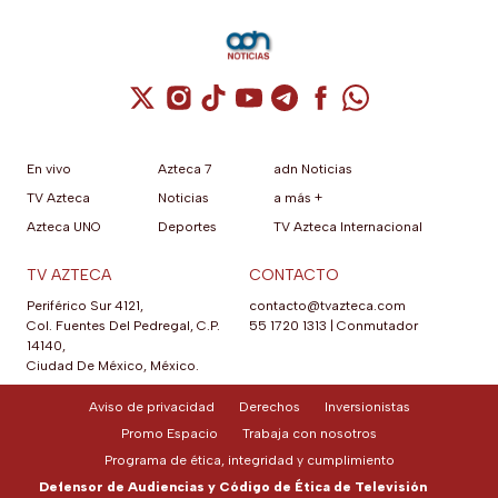
Cuenta de X / Twitter (se abre en una nuev
Cuenta de Instagram (se abre en una n
Cuenta de TikTok (se abre en una
Cuenta de YouTube (se abre 
Cuenta de Telegram (se a
Cuenta de Facebook 
Cuenta de Whats
En vivo
Azteca 7
adn Noticias
TV Azteca
Noticias
a más +
Azteca UNO
Deportes
TV Azteca Internacional
TV AZTECA
CONTACTO
Periférico Sur 4121,
contacto@tvazteca.com
Col. Fuentes Del Pedregal, C.P.
55 1720 1313
|
Conmutador
14140,
Ciudad De México, México.
Aviso de privacidad
Derechos
Inversionistas
Promo Espacio
Trabaja con nosotros
Programa de ética, integridad y cumplimiento
Defensor de Audiencias y Código de Ética de Televisión