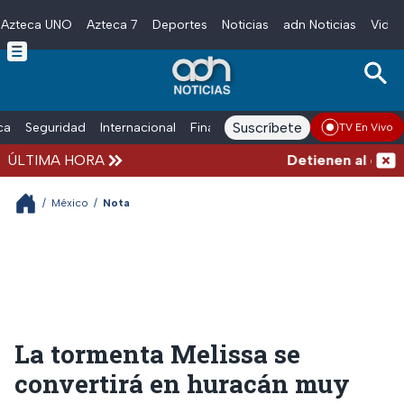
Azteca UNO
Azteca 7
Deportes
Noticias
adn Noticias
Video
Skip to main content
Suscríbete
ica
Seguridad
Internacional
Finanzas
adn Noticias Radio
Esp
TV En Vivo
ÚLTIMA HORA
Detienen al exgobe
/
México
/
Nota
La tormenta Melissa se
convertirá en huracán muy