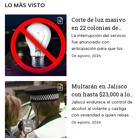
LO MÁS VISTO
Corte de luz masivo
en 22 colonias de
México; zonas
La interrupción del servicio
fue anunciado con
afectadas hoy 7 de
anticipación para que los
agosto
usuarios puedan tomar las
06 agosto, 2026
previsiones necesarias.
Multarán en Jalisco
con hasta $23,000 a los
conductores que
Jalisco endurece el control de
alcohol al volante y castiga
superen este límite en
con severidad a quien rebase
la prueba de
el nuevo límite de sangre o
06 agosto, 2026
alcoholemia
aliento. La sanción golpea por
igual a automovilistas,