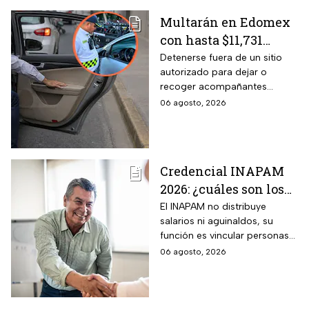
Multarán en Edomex
con hasta $11,731
pesos a todos los
Detenerse fuera de un sitio
autorizado para dejar o
conductores que
recoger acompañantes
realicen esta práctica
puede salir carísimo en
06 agosto, 2026
tan común para subir
Edomex. La sanción,
o bajar personas del
equivalente a 100 Unidades de
Medida y Actualización,
auto
representa el tope más alto
Credencial INAPAM
del Reglamento de Tránsito
2026: ¿cuáles son los
estatal mexiquense.
requisitos para
El INAPAM no distribuye
salarios ni aguinaldos, su
tramitarla gratis y
función es vincular personas
cómo acceder a un
con ofertas laborales, quienes
06 agosto, 2026
empleo de $9,582 al
deberán facilitar estos
mes más aguinaldo?
beneficios a los
seleccionados