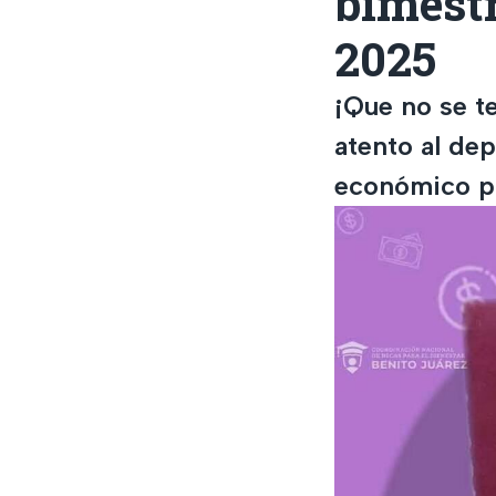
bimestr
2025
¡Que no se t
atento al de
económico pa