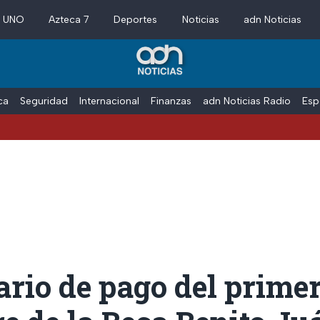
a UNO
Azteca 7
Deportes
Noticias
adn Noticias
ica
Seguridad
Internacional
Finanzas
adn Noticias Radio
Esp
rio de pago del prime