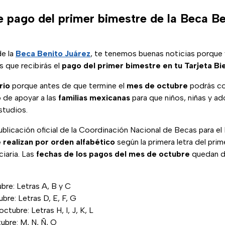
e pago del primer bimestre de la Beca Be
de la
Beca Benito Juárez
, te tenemos buenas noticias porque
s que recibirás el
pago del primer bimestre en tu Tarjeta Bi
rio
porque antes de que termine el
mes de octubre
podrás co
o de apoyar a las
familias mexicanas
para que niños, niñas y a
studios.
blicación oficial de la Coordinación Nacional de Becas para el
 realizan por orden alfabético
según la primera letra del prim
ciaria. Las
fechas de los pagos del mes de octubre
quedan de
bre: Letras A, B y C
bre: Letras D, E, F, G
tubre: Letras H, I, J, K, L
ubre: M, N, Ñ, O