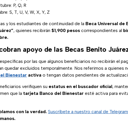
ubre: P, Q, R
re: S, T, U, V, W, X, Y, Z
as y los estudiantes de continuidad de la
Beca Universal de 
uárez”
, quienes recibirán
$1,900 pesos
correspondientes al
b
bre.
cobran apoyo de las Becas Benito Juáre
específicas por las que algunos beneficiarios no recibirán el pag
n quedar excluidos temporalmente. Nos referimos a quienes n
del Bienestar
activa
o tengan datos pendientes de actualizaci
neficiarios verifiquen su
estatus en el buscador oficial
, mant
irmen que la
tarjeta Banco del Bienestar
esté activa para evi
ablamos con la verdad.
Suscríbete a nuestro canal de Telegram
 manos.