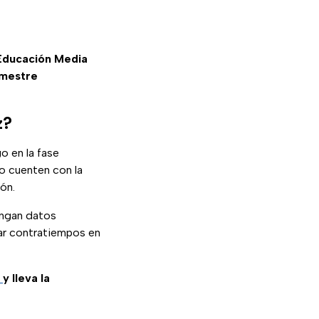
Educación Media
imestre
z?
o en la fase
o cuenten con la
ón.
engan datos
tar contratiempos en
y lleva la