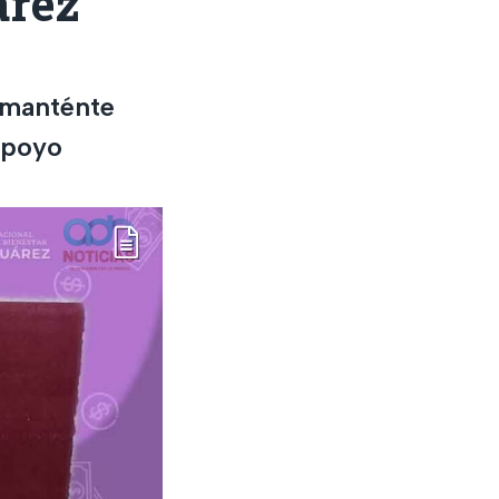
árez
y manténte
apoyo