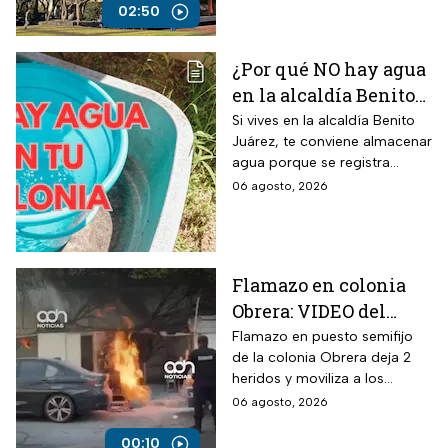
02:50
¿Por qué NO hay agua
en la alcaldía Benito
Juárez? Lista de
Si vives en la alcaldía Benito
Juárez, te conviene almacenar
colonias afectadas
agua porque se registra
hasta el viernes
suspensión del suministro por
06 agosto, 2026
más de 48 horas.
Flamazo en colonia
Obrera: VIDEO del
siniestro en puesto
Flamazo en puesto semifijo
de la colonia Obrera deja 2
semifijo que dejó
heridos y moviliza a los
heridos
servicios de emergencia en
06 agosto, 2026
Isabel la Católica y
Chimalpopoca.
00:10