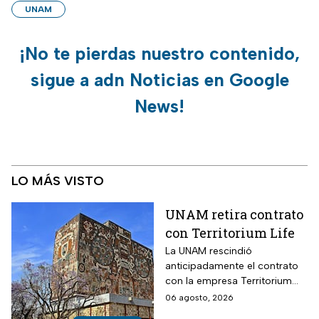
UNAM
¡No te pierdas nuestro contenido,
sigue a adn Noticias en Google
News!
LO MÁS VISTO
UNAM retira contrato
con Territorium Life
La UNAM rescindió
anticipadamente el contrato
con la empresa Territorium
Life, encargada del examen
06 agosto, 2026
de ingreso a licenciatura.