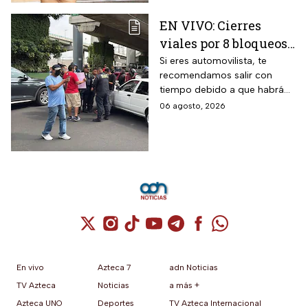
EN VIVO: Cierres
viales por 8 bloqueos
en CDMX hoy
Si eres automovilista, te
recomendamos salir con
tiempo debido a que habrá
cierres viales por
06 agosto, 2026
manifestaciones y bloqueos
en varias alcaldías de CDMX.
Cuenta de X / Twitter (se abre en una nuev
Cuenta de Instagram (se abre en una n
Cuenta de TikTok (se abre en una
Cuenta de YouTube (se abre 
Cuenta de Telegram (se a
Cuenta de Facebook 
Cuenta de Whats
En vivo
Azteca 7
adn Noticias
TV Azteca
Noticias
a más +
Azteca UNO
Deportes
TV Azteca Internacional