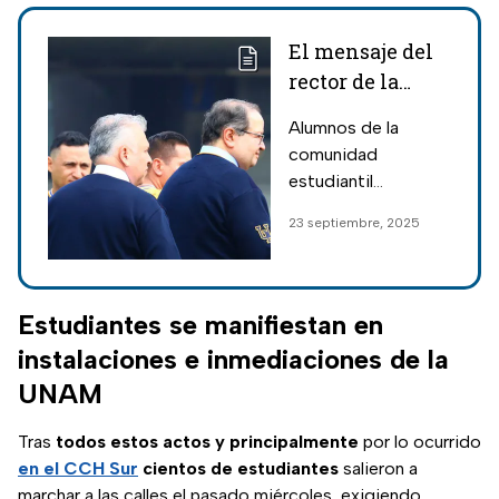
El mensaje del
rector de la
UNAM,
Alumnos de la
Leonardo
comunidad
Lomelí por lo
estudiantil
ocurrido en el
marcharon a
23 septiembre, 2025
CCH Sur
Rectoría de la
UNAM esta tarde
para exigir
seguridad tras los
Estudiantes se manifiestan en
hechos ocurridos
instalaciones e inmediaciones de la
ayer en el CCH Sur.
UNAM
Tras
todos estos actos y principalmente
por lo ocurrido
en el CCH Sur
cientos de estudiantes
salieron a
marchar a las calles el pasado miércoles, exigiendo