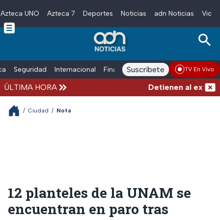
Azteca UNO
Azteca 7
Deportes
Noticias
adn Noticias
Video
Skip to main content
Suscríbete
ica
Seguridad
Internacional
Finanzas
adn Noticias Radio
Esp
TV En Vivo
ÚLTIMA HORA
Detienen al exgobern
/
Ciudad
/
Nota
12 planteles de la UNAM se
encuentran en paro tras