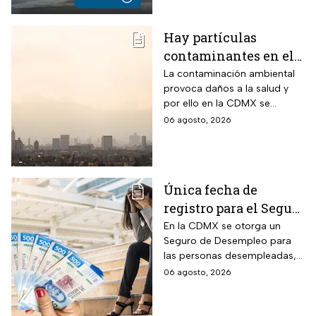
Hay partículas
contaminantes en el
ambiente; así está la
La contaminación ambiental
provoca daños a la salud y
calidad del aire hoy
por ello en la CDMX se
en CDMX
monitorea la calidad del aire
06 agosto, 2026
para en caso de ser necesario
activar la Fase 1 de
Contingencia Ambiental.
Única fecha de
registro para el Seguro
de Desempleo en
En la CDMX se otorga un
Seguro de Desempleo para
CDMX que da 3 mil
las personas desempleadas,
566 pesos
así que si perdiste tu trabajo
06 agosto, 2026
te decimos cómo inscribirte
para recibir el apoyo.