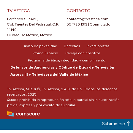
TV AZTECA
CONTACTO
Periférico Sur 4121,
contacto@tvazteca.com
Col. Fuentes Del Pedregal, C.P.
55 1720 1313
|
Conmutador
14140,
Ciudad De México, México.
Aviso de privacidad
Derechos
Inversionistas
Promo Espacio
Trabaja con nosotros
Programa de ética, integridad y cumplimiento
Defensor de Audiencias y Código de Ética de Televisión
Azteca III y Televisora del Valle de México
TV Azteca, M.R. & ©, TV Azteca, S.A.B. de C.V. Todos los derechos
reservados, 2025.
Queda prohibida la reproducción total o parcial sin la autorización
previa, expresa y por escrito de su titular.
Subir inicio