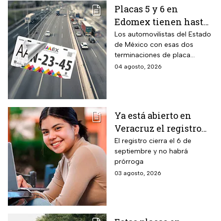
Placas 5 y 6 en
Edomex tienen hasta
el 31 de agosto 2026
Los automovilistas del Estado
de México con esas dos
para realizar la
terminaciones de placa
verificación
enfrentan el cierre de su
04 agosto, 2026
vehicular o recibirán
periodo este mes. Quien no
esta multa
cumpla con la revisión de
emisiones antes de que
acabe agosto pagará una
Ya está abierto en
sanción de miles de pesos.
Veracruz el registro
para becas de hasta
El registro cierra el 6 de
septiembre y no habrá
$3,000 pesos para
prórroga
estudiantes de todos
03 agosto, 2026
los niveles: fecha
límite y requisitos
para aplicar