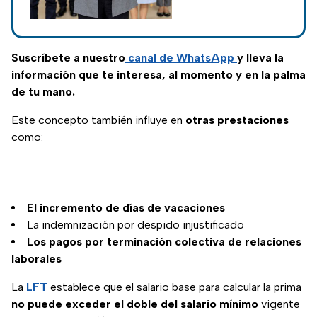
nueva reforma a
personales sin
la LFT
afectar el ingreso
económico del
trabajador,
Suscríbete a nuestro
canal de WhatsApp
y lleva la
aportando mayor
información que te interesa, al momento y en la palma
bienestar y
de tu mano.
equilibrio entre la
Este concepto también influye en
otras prestaciones
vida laboral y
como:
personal.
El incremento de días de vacaciones
La indemnización por despido injustificado
Los pagos por terminación colectiva de relaciones
laborales
La
LFT
establece que el salario base para calcular la prima
no puede exceder el doble del salario mínimo
vigente