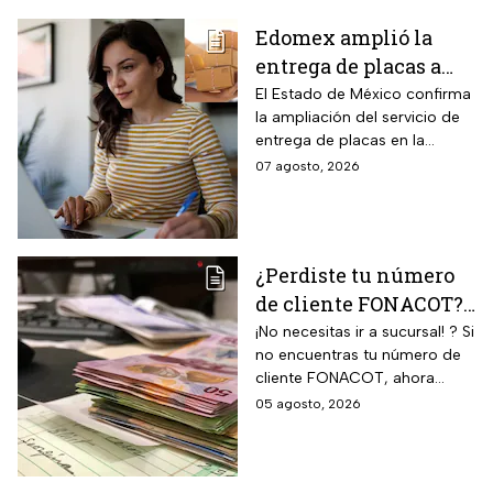
Edomex amplió la
entrega de placas a
domicilio a todo el
El Estado de México confirma
la ampliación del servicio de
estado: los tres pasos
entrega de placas en la
para reemplacar en
puerta del domicilio,
07 agosto, 2026
línea antes del 31 de
disponible ahora en toda la
agosto y evitar multas
zona metropolitana. La
medida aplica a un grupo de
de hasta $2,346 pesos
conductores que todavía
¿Perdiste tu número
deben completar el cambio.
de cliente FONACOT?
Así puedes
¡No necesitas ir a sucursal! ? Si
no encuentras tu número de
recuperarlo y
cliente FONACOT, ahora
consultar tu crédito
puedes recuperarlo y
05 agosto, 2026
2026
consultar tu crédito
fácilmente.