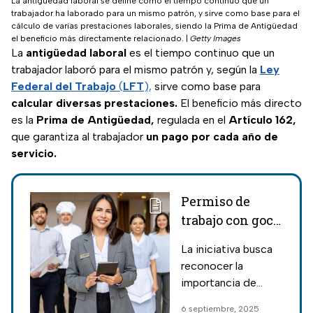
La antigüedad laboral se define como el tiempo continuo que un
trabajador ha laborado para un mismo patrón, y sirve como base para el
cálculo de varias prestaciones laborales, siendo la Prima de Antigüedad
el beneficio más directamente relacionado.
|
Getty Images
La
antigüedad laboral
es el tiempo continuo que un
trabajador laboró para el mismo patrón y, según la
Ley
Federal del Trabajo
(
LFT
),
sirve como base para
calcular diversas prestaciones.
El beneficio más directo
es la
Prima de Antigüedad,
regulada en el
Artículo 162,
que garantiza al trabajador
un pago por cada año de
servicio.
Permiso de
trabajo con goce
de sueldo para
La iniciativa busca
asuntos
reconocer la
personales;
importancia de
detalles de la
atender situaciones
6 septiembre, 2025