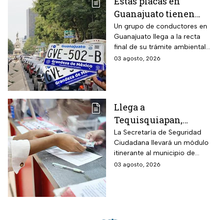
Estas placas en
Guanajuato tienen
hasta el 31 de agosto
Un grupo de conductores en
Guanajuato llega a la recta
2026 para realizar la
final de su trámite ambiental
verificación
semestral. El descuido cuesta
03 agosto, 2026
vehicular o habrá
más de dos mil pesos y
multas de más de
compromete la circulación
legal del vehículo.
$2,000
Llega a
Tequisquiapan,
Querétaro, unidad
La Secretaría de Seguridad
Ciudadana llevará un módulo
móvil de licencia de
itinerante al municipio de
conducir este martes
Tequisquiapan, en Querétaro,
03 agosto, 2026
4 de agosto: los cupos
para expedir permisos de
son limitados y estos
manejo con cupo restringido
a ochenta personas.
son los requisitos