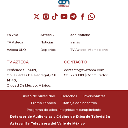
Cuenta de X / Twitter (se abre en una nuev
Cuenta de Instagram (se abre en una n
Cuenta de TikTok (se abre en una
Cuenta de YouTube (se abre 
Cuenta de Telegram (se a
Cuenta de Facebook 
Cuenta de Whats
En vivo
Azteca 7
adn Noticias
TV Azteca
Noticias
a más +
Azteca UNO
Deportes
TV Azteca Internacional
TV AZTECA
CONTACTO
Periférico Sur 4121,
contacto@tvazteca.com
Col. Fuentes Del Pedregal, C.P.
55 1720 1313
|
Conmutador
14140,
Ciudad De México, México.
Aviso de privacidad
Derechos
Inversionistas
Promo Espacio
Trabaja con nosotros
Programa de ética, integridad y cumplimiento
Defensor de Audiencias y Código de Ética de Televisión
Azteca III y Televisora del Valle de México