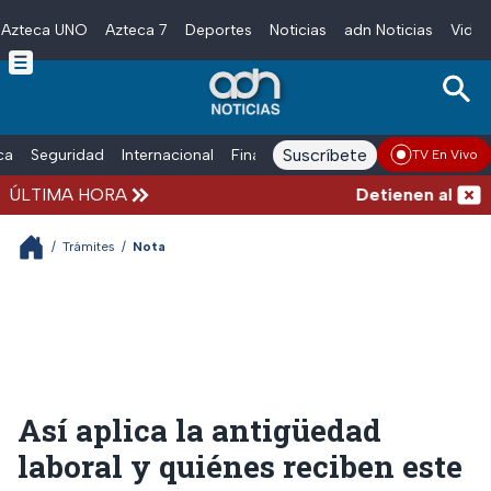
Azteca UNO
Azteca 7
Deportes
Noticias
adn Noticias
Video
Skip to main content
Suscríbete
ica
Seguridad
Internacional
Finanzas
adn Noticias Radio
Esp
TV En Vivo
ÚLTIMA HORA
Detienen al hombre
/
Trámites
/
Nota
Así aplica la antigüedad
laboral y quiénes reciben este