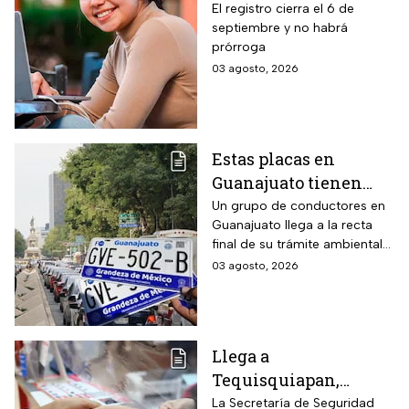
para becas de hasta
El registro cierra el 6 de
septiembre y no habrá
$3,000 pesos para
prórroga
estudiantes de todos
03 agosto, 2026
los niveles: fecha
límite y requisitos
para aplicar
Estas placas en
Guanajuato tienen
hasta el 31 de agosto
Un grupo de conductores en
Guanajuato llega a la recta
2026 para realizar la
final de su trámite ambiental
verificación
semestral. El descuido cuesta
03 agosto, 2026
vehicular o habrá
más de dos mil pesos y
multas de más de
compromete la circulación
legal del vehículo.
$2,000
Llega a
Tequisquiapan,
Querétaro, unidad
La Secretaría de Seguridad