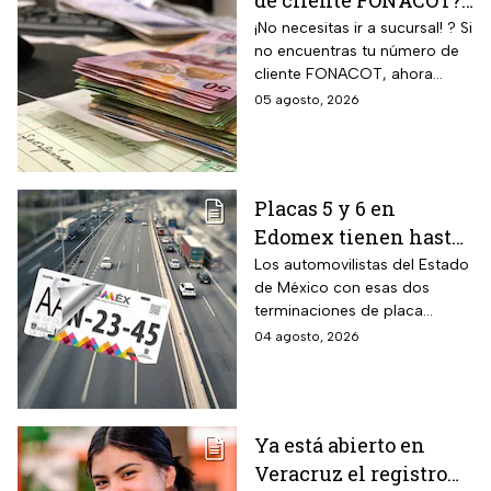
de cliente FONACOT?
Así puedes
¡No necesitas ir a sucursal! ? Si
no encuentras tu número de
recuperarlo y
cliente FONACOT, ahora
consultar tu crédito
puedes recuperarlo y
05 agosto, 2026
2026
consultar tu crédito
fácilmente.
Placas 5 y 6 en
Edomex tienen hasta
el 31 de agosto 2026
Los automovilistas del Estado
de México con esas dos
para realizar la
terminaciones de placa
verificación
enfrentan el cierre de su
04 agosto, 2026
vehicular o recibirán
periodo este mes. Quien no
esta multa
cumpla con la revisión de
emisiones antes de que
acabe agosto pagará una
Ya está abierto en
sanción de miles de pesos.
Veracruz el registro