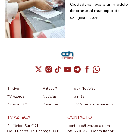
Ciudadana llevará un módulo
móvil de licencia de
itinerante al municipio de
conducir este martes
Tequisquiapan, en Querétaro,
03 agosto, 2026
4 de agosto: los cupos
para expedir permisos de
son limitados y estos
manejo con cupo restringido
a ochenta personas.
son los requisitos
Cuenta de X / Twitter (se abre en una nuev
Cuenta de Instagram (se abre en una n
Cuenta de TikTok (se abre en una
Cuenta de YouTube (se abre 
Cuenta de Telegram (se a
Cuenta de Facebook 
Cuenta de Whats
En vivo
Azteca 7
adn Noticias
TV Azteca
Noticias
a más +
Azteca UNO
Deportes
TV Azteca Internacional
TV AZTECA
CONTACTO
Periférico Sur 4121,
contacto@tvazteca.com
Col. Fuentes Del Pedregal, C.P.
55 1720 1313
|
Conmutador