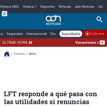
Azteca UNO
Azteca 7
Deportes
Noticias
adn Noticias
Video
Skip to main content
Suscríbete
ica
Seguridad
Internacional
Finanzas
adn Noticias Radio
Esp
TV En Vivo
ÚLTIMA HORA
Vacaciones de veran
/
Trámites
/
Nota
LFT responde a qué pasa con
las utilidades si renuncias