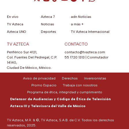
En vivo
Azteca 7
adn Noticias
TV Azteca
Noticias
a más +
Azteca UNO
Deportes
TV Azteca Internacional
TV AZTECA
CONTACTO
Periférico Sur 4121,
contacto@tvazteca.com
Col. Fuentes Del Pedregal, C.P.
55 1720 1313
|
Conmutador
14140,
Ciudad De México, México.
Aviso de privacidad
Derechos
Inversionistas
Promo Espacio
Trabaja con nosotros
Programa de ética, integridad y cumplimiento
Defensor de Audiencias y Código de Ética de Televisión
Azteca III y Televisora del Valle de México
TV Azteca, M.R. & ©, TV Azteca, S.A.B. de C.V. Todos los derechos
reservados, 2025.