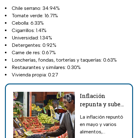
Chile serrano: 34.94%
Tomate verde: 16.71%
Cebolla: 6.33%
Cigarrillos: 1.41%
Universidad: 1.34%
Detergentes: 0.92%
Carne de res: 0.67%
Loncherías, fondas, torterías y taquerías: 0.63%
Restaurantes y similares: 0.30%
Vivienda propia: 0.27
Inflación
repunta y suben
de precio frutas,
La inflación repuntó
verduras y
en mayo y varios
servicios
alimentos,