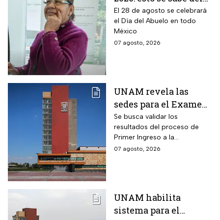
pago por el Día del
El 28 de agosto se celebrará
el Día del Abuelo en todo
Abuelo en agosto
México
07 agosto, 2026
UNAM revela las
sedes para el Examen
de control 2026;
Se busca validar los
resultados del proceso de
consulta dónde será
Primer Ingreso a la
Licenciatura luego de
07 agosto, 2026
anomalías presentadas
UNAM habilita
sistema para el