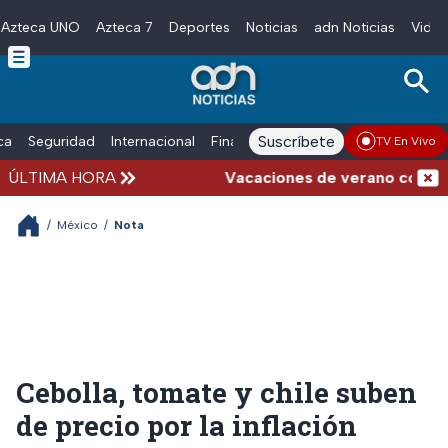
Azteca UNO
Azteca 7
Deportes
Noticias
adn Noticias
Video
Skip to main content
Suscríbete
ica
Seguridad
Internacional
Finanzas
adn Noticias Radio
Esp
TV En Vivo
ÚLTIMA HORA
Vacaciones de verano complicadas
/
México
/
Nota
Cebolla, tomate y chile suben
de precio por la inflación