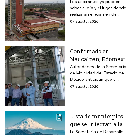
examen de control: así
Los aspirantes ya pueden
saber el día y el lugar donde
puedes consultar
realizarán el examen de
fecha, hora y sede
control de forma presencial
07 agosto, 2026
Confirmado en
Naucalpan, Edomex:
la Línea 3 del
Autoridades de la Secretaría
de Movilidad del Estado de
Mexicable llega al
México anticipan que el
71,4% de avance y
transporte teleférico reducirá
07 agosto, 2026
anuncian cuándo
drásticamente los tiempos de
entraría en
traslado para 700 mil
mexiquenses.
funcionamiento
Lista de municipios
que se integran a la
Zona Metropolitana
La Secretaría de Desarrollo