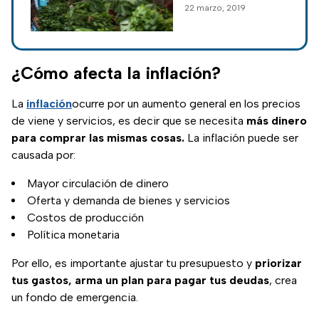
22 marzo, 2019
México a causa del
cierre de mercados
y la apertura de
tiendas de
¿Cómo afecta la inflación?
autoservicio.
La
inflación
ocurre por un aumento general en los precios
de viene y servicios, es decir que se necesita
más dinero
para comprar las mismas cosas.
La inflación puede ser
causada por:
Mayor circulación de dinero
Oferta y demanda de bienes y servicios
Costos de producción
Política monetaria
Por ello, es importante ajustar tu presupuesto y
priorizar
tus gastos, arma un plan para pagar tus deudas
, crea
un fondo de emergencia.