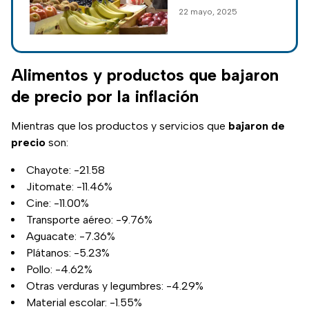
productos y
22 mayo, 2025
servicios subieron
de precio; aquí la
lista de productos
que se
Alimentos y productos que bajaron
encarecieron.
de precio por la inflación
Mientras que los productos y servicios que
bajaron de
precio
son:
Chayote: -21.58
Jitomate: -11.46%
Cine: -11.00%
Transporte aéreo: -9.76%
Aguacate: -7.36%
Plátanos: -5.23%
Pollo: -4.62%
Otras verduras y legumbres: -4.29%
Material escolar: -1.55%