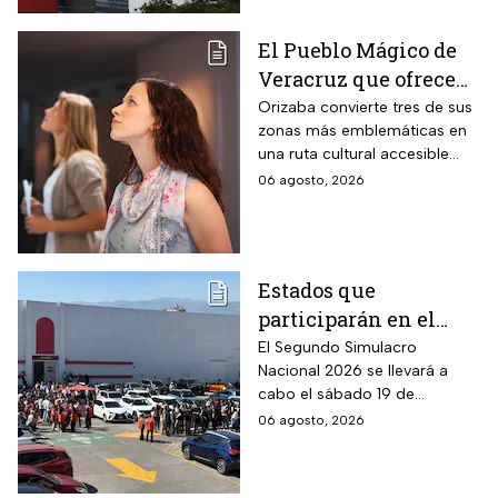
El Pueblo Mágico de
Veracruz que ofrece
por 70 pesos una
Orizaba convierte tres de sus
zonas más emblemáticas en
visita a 18 museos
una ruta cultural accesible
históricos en estas
para toda la familia
06 agosto, 2026
vacaciones de agosto
de 2026
Estados que
participarán en el
Segundo Simulacro
El Segundo Simulacro
Nacional 2026 se llevará a
Nacional 2026
cabo el sábado 19 de
septiembre y tendrá hipótesis
06 agosto, 2026
diferentes