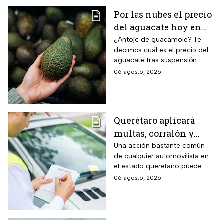
Por las nubes el precio
del aguacate hoy en
México
¿Antojo de guacamole? Te
decimos cuál es el precio del
aguacate tras suspensión
temporal de exportaciones de
06 agosto, 2026
este alimento.
Querétaro aplicará
multas, corralón y
hasta arresto a
Una acción bastante común
de cualquier automovilista en
quienes cometan esta
el estado queretano puede
infracción con su auto
derivar en una dura sanción
06 agosto, 2026
económica, la pérdida
temporal del vehículo o
incluso pasar horas detenido.