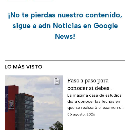
¡No te pierdas nuestro contenido,
sigue a adn Noticias en Google
News!
LO MÁS VISTO
Paso a paso para
conocer si debes
realizar el examen de
La máxima casa de estudios
dio a conocer las fechas en
control de la UNAM
que se realizará el examen de
control, después de encontrar
06 agosto, 2026
anomalías en los resultados
para el acceso a licenciatura