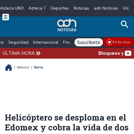
Azteca UNO
Azteca 7
Deportes
Noticias
adn Noticias
Video
Skip to main content
Suscríbete
ica
Seguridad
Internacional
Finanzas
adn Noticias Radio
Esp
TV En Vivo
ÚLTIMA HORA
Bloqueos y accide
/
México
/
Nota
Helicóptero se desploma en el
Edomex y cobra la vida de dos