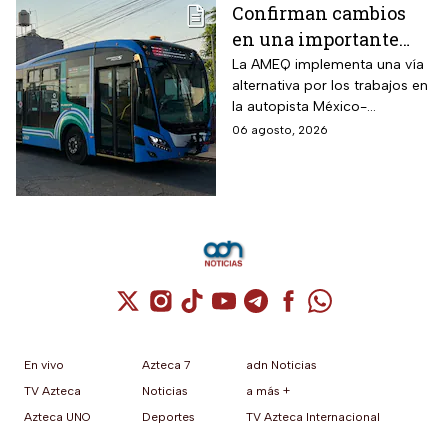
Confirman cambios
en una importante
ruta de Querétaro
La AMEQ implementa una vía
alternativa por los trabajos en
durante 28 días por
la autopista México-
obras en la Carretera
Querétaro.
06 agosto, 2026
Federal 57
Cuenta de X / Twitter (se abre en una nuev
Cuenta de Instagram (se abre en una n
Cuenta de TikTok (se abre en una
Cuenta de YouTube (se abre 
Cuenta de Telegram (se a
Cuenta de Facebook 
Cuenta de Whats
En vivo
Azteca 7
adn Noticias
TV Azteca
Noticias
a más +
Azteca UNO
Deportes
TV Azteca Internacional