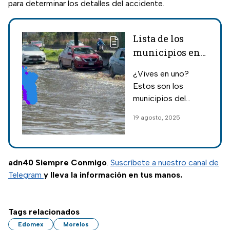
para determinar los detalles del accidente.
Lista de los
municipios en
los que llueve
¿Vives en uno?
más el Edomex
Estos son los
municipios del
Edomex en los que
19 agosto, 2025
cae más cantidad
de lluvia y que se
han visto afectados
por las peores
adn40 Siempre Conmigo
.
Suscríbete a nuestro canal de
inundaciones en
Telegram
y lleva la información en tus manos.
décadas.
Tags relacionados
Edomex
Morelos