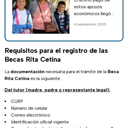
Cetina y Benito
estos apoyos
Juárez para el
económicos llegó
ciclo escolar
en junio de este
4 septiembre, 2025
2025-2026
2025 con el fin del
ciclo escolar
pasado; pago de las
becas seguirá
Requisitos para el registro de las
siendo bimestral.
Becas Rita Cetina
La
documentación
necesaria para el trámite de la
Beca
Rita Cetina
es la siguiente:
Del tutor (madre, padre o representante legal):
CURP
Número de celular
Correo electrónico
Identificación oficial vigente