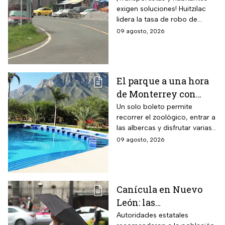
exigen soluciones! Huitzilac
registra la mayor tasa
lidera la tasa de robo de
del país
vehículos en México, con 78
09 agosto, 2026
casos solo de enero a mayo.
El parque a una hora
de Monterrey con
zoológico, tirolesa y
Un solo boleto permite
recorrer el zoológico, entrar a
alberca: esto cuesta la
las albercas y disfrutar varias
entrada en agosto de
áreas recreativas cerca de
09 agosto, 2026
2026
Monterrey
Canícula en Nuevo
León: las
recomendaciones de
Autoridades estatales