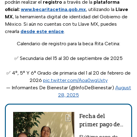
podrán realizar el
registro
a través de la
plataforma
oficial:
www.becaritacetina.gob.mx
, utilizando la
Llave
MX
, la herramienta digital de identidad del Gobierno de
México. Si aún no cuentas con tu Llave MX, puedes
crearla
desde este enlace
.
Calendario de registro para la beca Rita Cetina:
✅ Secundaria del 15 al 30 de septiembre de 2025
✅ 4°, 5° Y 6° Grado de primaria del 1 al 20 de febrero de
2026
pic.twitter.com/Aoa0wgUxty
— Informantes De Bienestar (@InfoDeBienestar)
August
28, 2025
Fecha del
primer pago de
la Beca Rita
El último pago de