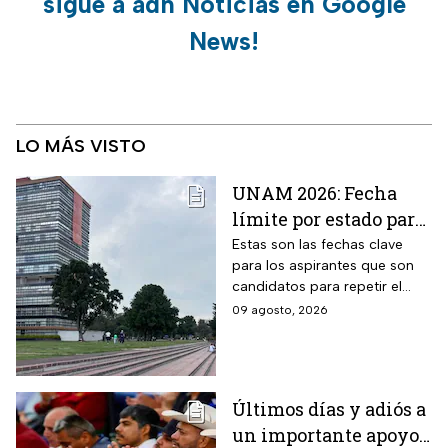
sigue a adn Noticias en Google
News!
LO MÁS VISTO
UNAM 2026: Fecha
límite por estado para
sacar cita para el
Estas son las fechas clave
para los aspirantes que son
Examen de Control
candidatos para repetir el
examen de admisión de nivel
09 agosto, 2026
licenciatura de la UNAM.
Últimos días y adiós a
un importante apoyo