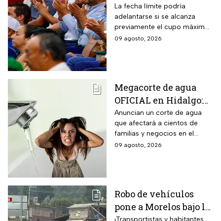
en Sinaloa: hasta el 15
La fecha límite podría
adelantarse si se alcanza
de agosto
previamente el cupo máximo
permanecerá abierto
de productores establecido
09 agosto, 2026
el registro para este
por la Secretaría de
grupo de trabajadores
Agricultura y Desarrollo Rural.
Megacorte de agua
OFICIAL en Hidalgo:
Colonias se quedan
Anuncian un corte de agua
que afectará a cientos de
sin servicio del 11 al
familias y negocios en el
14 de agosto
municipio de Pachuca, a lo
09 agosto, 2026
largo de 72 horas.
Robo de vehículos
pone a Morelos bajo la
lupa: Huitzilac
¡Transportistas y habitantes