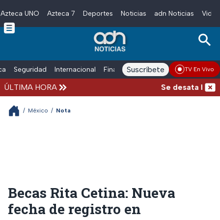
Azteca UNO
Azteca 7
Deportes
Noticias
adn Noticias
Video
Skip to main content
Suscríbete
ica
Seguridad
Internacional
Finanzas
adn Noticias Radio
Esp
TV En Vivo
ÚLTIMA HORA
Se desata balacer
/
México
/
Nota
Becas Rita Cetina: Nueva
fecha de registro en