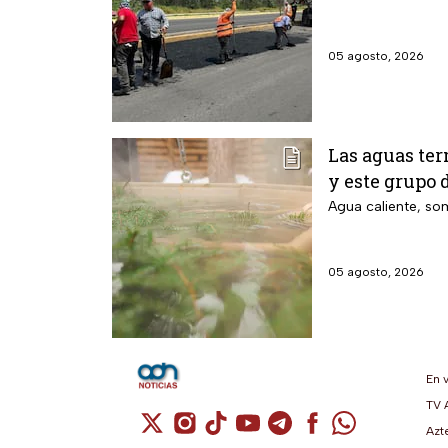
05 agosto, 2026
Las aguas ter
y este grupo 
Agua caliente, som
05 agosto, 2026
En 
TV 
Cuenta de X / Twitter (se abre en una n
Cuenta de Instagram (se abre en u
Cuenta de TikTok (se abre en 
Cuenta de YouTube (se ab
Cuenta de Telegram (
Cuenta de Facebo
Cuenta de Wh
Azt