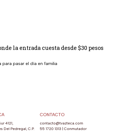
nde la entrada cuesta desde $30 pesos
 para pasar el día en familia
CA
CONTACTO
Sur 4121,
contacto@tvazteca.com
s Del Pedregal, C.P.
55 1720 1313
|
Conmutador