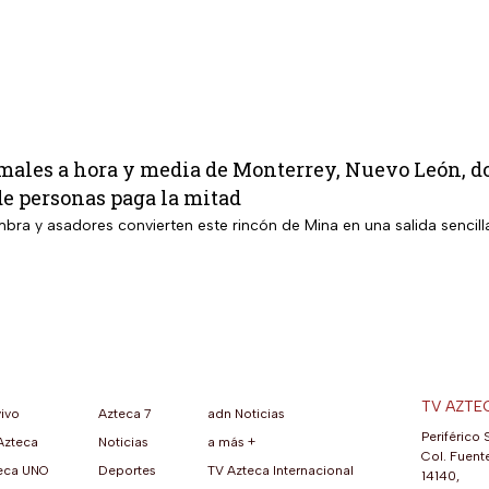
males a hora y media de Monterrey, Nuevo León, do
de personas paga la mitad
bra y asadores convierten este rincón de Mina en una salida sencilla
TV AZTE
vivo
Azteca 7
adn Noticias
Periférico 
Azteca
Noticias
a más +
ueva pestaña)
na nueva pestaña)
una nueva pestaña)
re en una nueva pestaña)
se abre en una nueva pestaña)
ok (se abre en una nueva pestaña)
atsApp (se abre en una nueva pestaña)
Col. Fuente
eca UNO
Deportes
TV Azteca Internacional
14140,