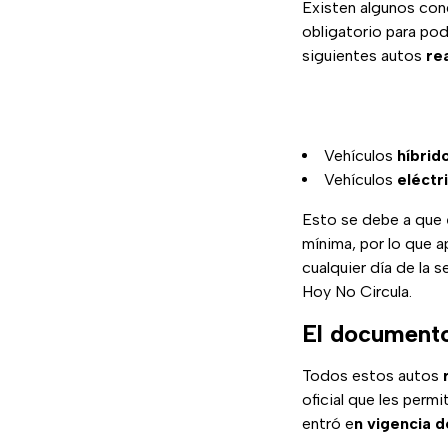
Existen algunos con
obligatorio para pod
siguientes autos
rea
Vehículos
híbrid
Vehículos
eléctr
Esto se debe a que
mínima, por lo que a
cualquier día de la 
Hoy No Circula.
El documento 
Todos estos autos
oficial que les perm
entró e
n vigencia de