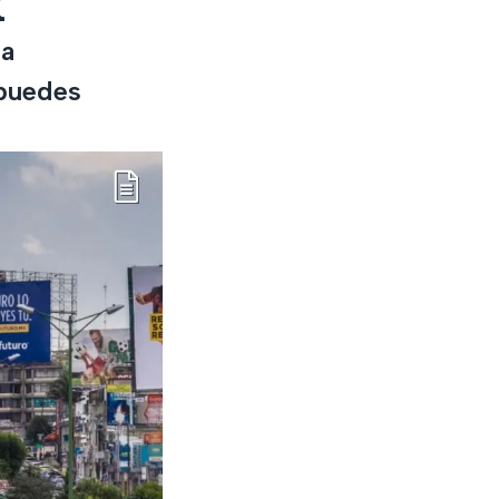
x
la
 puedes