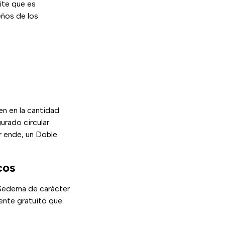
ite que es
eños de los
en en la cantidad
urado circular
r ende, un Doble
cos
Sedema de carácter
mente gratuito que