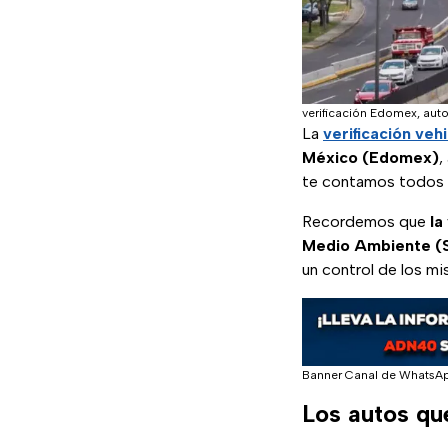
verificación Edomex, aut
La
verificación veh
México (Edomex)
,
te contamos todos l
Recordemos que
la
Medio Ambiente 
un control de los mi
Banner Canal de WhatsA
Los autos qu