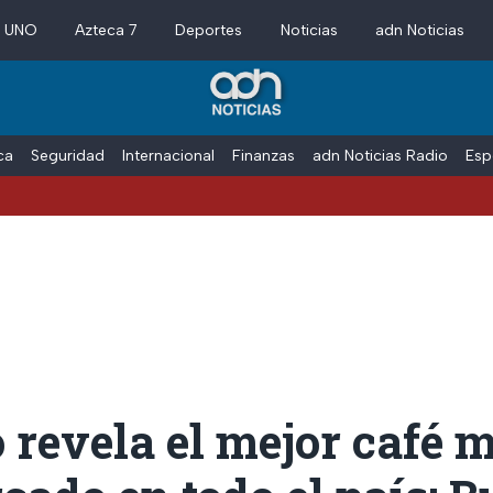
a UNO
Azteca 7
Deportes
Noticias
adn Noticias
ica
Seguridad
Internacional
Finanzas
adn Noticias Radio
Esp
 revela el mejor café 