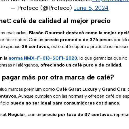
— Profeco (@Profeco)
June 6, 2024
et: café de calidad al mejor precio
cas evaluadas,
Blasón Gourmet destacó como la mejor opci
acrificar sabor. Con un
precio promedio de 376 pesos
por kil
de apenas
38 centavos
, este café supera a productos incluso
n la
norma NMX-F-013-SCFI-2020
, lo que garantiza que no
grasas ni alérgenos,
ofreciendo un café puro y de calidad
.
a pagar más por otra marca de café?
valuó marcas premium como
Café Garat Luxury
y
Grand Cru
,
entavos
. Aunque cumplen con las normas y ofrecen café de esp
ficio
puede no ser ideal para consumidores cotidianos
.
rat Regular
, con un
precio por taza de 37 centavos
, repres