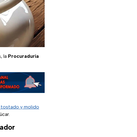
, la
Procuraduría
 tostado y molido
úcar.
nador