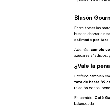
Blasón Gourm
Entre todas las mar
buscan ahorrar sin s
estimado por taza
Además,
cumple co
azúcares añadidos, 
¿Vale la pen
Profeco también e
taza de hasta 89 c
relación costo-bene
En cambio,
Café Ga
balanceada.