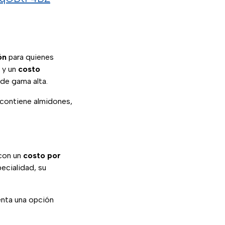
ón
para quienes
o y un
costo
 de gama alta.
 contiene almidones,
 con un
costo por
ecialidad, su
enta una opción