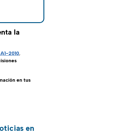
nta la
A1-2010
,
isiones
rmación en tus
oticias en