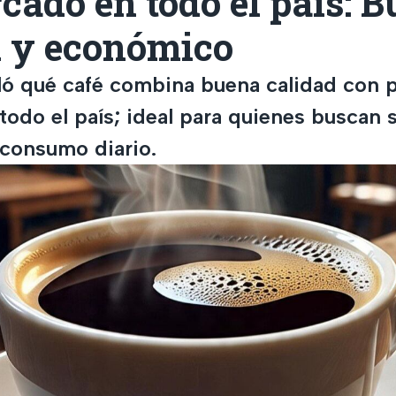
cado en todo el país: 
d y económico
ló qué café combina buena calidad con 
todo el país; ideal para quienes buscan 
 consumo diario.