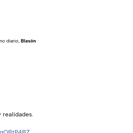
mo diario,
Blasón
 realidades.
/lDqOBtP4BZ