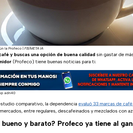
ún la Profeco
|
FB/META IA
café y buscas una opción de buena calidad
sin gastar de más
midor
(Profeco) tiene buenas noticias para ti.
pp adn40
estudio comparativo, la dependencia
evaluó 33 marcas de café
 en nueva pestaña)
mercados, entre regulares, descafeinados y mezclados con az
 bueno y barato? Profeco ya tiene al ga