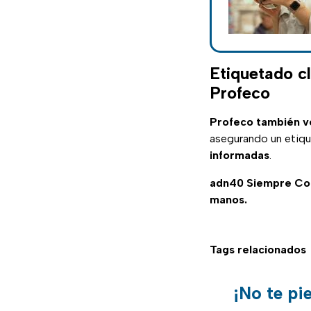
Etiquetado cl
Profeco
Profeco también ve
asegurando un etiq
informadas
.
adn40 Siempre C
manos.
Tags relacionados
¡No te pi