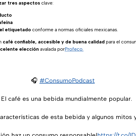
izar tres aspectos
clave:
ducto
afeína
el etiquetado
conforme a normas oficiales mexicanas.
un
café confiable, accesible y de buena calidad
para el consu
celente elección
avalada por
Profeco.
🎧
#ConsumoPodcast
El café es una bebida mundialmente popular.
racterísticas de esta bebida y algunos mitos y
ción haz un consumo responsable!
https://t.co