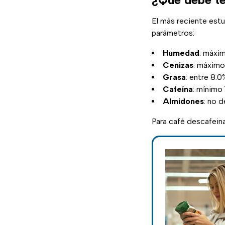
El más reciente est
parámetros:
Humedad
: máxi
Cenizas
: máximo
Grasa
: entre 8.0
Cafeína
: mínimo 
Almidones
: no 
Para café descafei