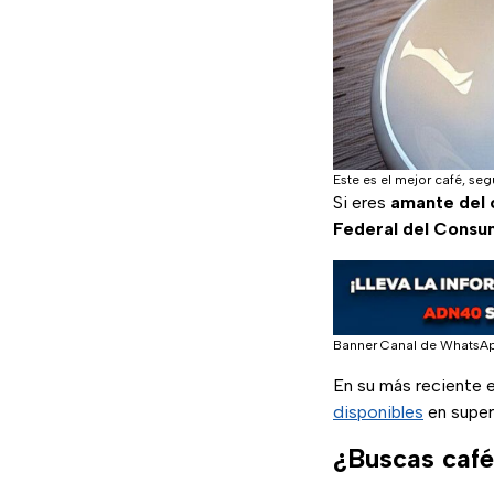
Este es el mejor café, seg
Si eres
amante del 
Federal del Consu
Banner Canal de WhatsA
En su más reciente 
(se abre
disponibles
en super
¿Buscas café