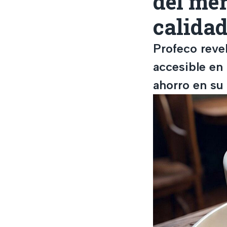
del mer
calida
Profeco reve
accesible en 
ahorro en su