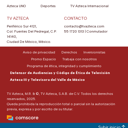
Azteca UNO
Deportes
TV Azteca Internacional
TV AZTECA
CONTACTO
Periférico Sur 4121,
contacto@tvazteca.com
Col. Fuentes Del Pedregal, C.P.
55 1720 1313
|
Conmutador
14140,
Ciudad De México, México.
Aviso de privacidad
Derechos
Inversionistas
Promo Espacio
Trabaja con nosotros
Programa de ética, integridad y cumplimiento
Defensor de Audiencias y Código de Ética de Televisión
Azteca III y Televisora del Valle de México
TV Azteca, M.R. & ©, TV Azteca, S.A.B. de C.V. Todos los derechos
reservados, 2025.
Queda prohibida la reproducción total o parcial sin la autorización
previa, expresa y por escrito de su titular.
Subir inicio