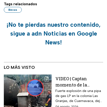
Tags relacionados
Becas
¡No te pierdas nuestro contenido,
sigue a adn Noticias en Google
News!
LO MÁS VISTO
VIDEO | Captan
momento de la
explosión de pipa de
Fuerte explosión de una pipa
de gas LP en la colonia Las
gas en Cuernavaca:
Granjas, de Cuernavaca, dejó
¡Imágenes sensibles!
21 heridos y causó pánico
06 agosto, 2026