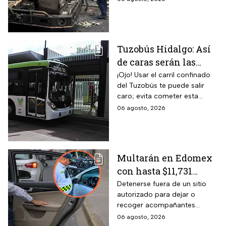
entre vecinos: VIDEO
Tuzobús Hidalgo: Así
de caras serán las
MULTAS por invadir
¡Ojo! Usar el carril confinado
del Tuzobús te puede salir
el carril confinado a
caro; evita cometer esta
partir de esta fecha
infracción a partir de agosto.
06 agosto, 2026
Multarán en Edomex
con hasta $11,731
pesos a todos los
Detenerse fuera de un sitio
autorizado para dejar o
conductores que
recoger acompañantes
realicen esta práctica
puede salir carísimo en
06 agosto, 2026
tan común para subir