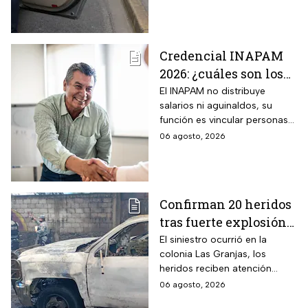
Edomex. La sanción,
o bajar personas del
equivalente a 100 Unidades de
Medida y Actualización,
auto
representa el tope más alto
Credencial INAPAM
del Reglamento de Tránsito
2026: ¿cuáles son los
estatal mexiquense.
requisitos para
El INAPAM no distribuye
salarios ni aguinaldos, su
tramitarla gratis y
función es vincular personas
cómo acceder a un
con ofertas laborales, quienes
06 agosto, 2026
empleo de $9,582 al
deberán facilitar estos
mes más aguinaldo?
beneficios a los
seleccionados
Confirman 20 heridos
tras fuerte explosión
de pipa de gas en
El siniestro ocurrió en la
colonia Las Granjas, los
Cuernavaca, Morelos
heridos reciben atención
médica en distintos
06 agosto, 2026
hospitales.