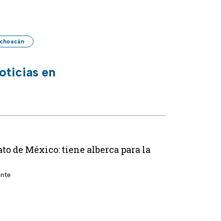
choacán
oticias en
to de México: tiene alberca para la
ente