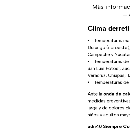
Más informaci
— 
Clima derreti
Temperaturas máx
Durango (noroeste),
Campeche y Yucatá
Temperaturas de 3
San Luis Potosí, Za
Veracruz, Chiapas, 
Temperaturas de 
Ante la
onda de cal
medidas preventivas
larga y de colores c
niños y adultos mayo
adn40 Siempre C