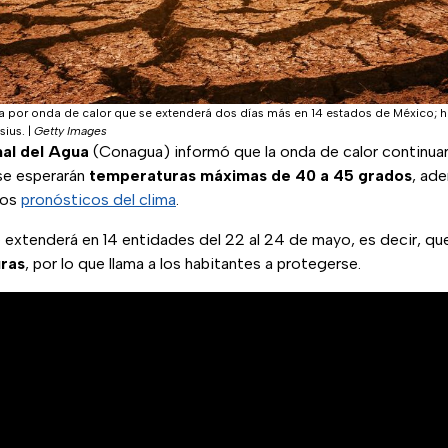
a por onda de calor que se extenderá dos días más en 14 estados de México; 
sius.
|
Getty Images
al del Agua
(Conagua) informó que la onda de calor continua
se esperarán
temperaturas máximas de 40 a 45 grados
, ad
 los
pronósticos del clima
.
 extenderá en 14 entidades del 22 al 24 de mayo, es decir, qu
uras
, por lo que llama a los habitantes a protegerse.