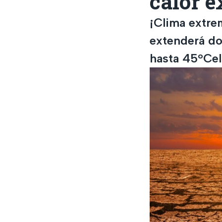
calor 
¡Clima extre
extenderá do
hasta 45°Cels