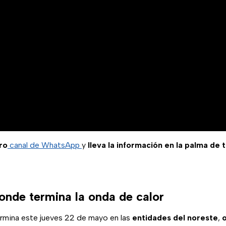
ro
canal de WhatsApp
y
lleva la información en la palma de 
onde termina la onda de calor
rmina este jueves 22 de mayo en las
entidades del noreste
,