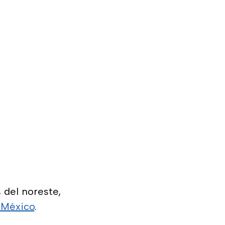
 del noreste,
eMéxico
.