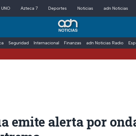
a UNO
Azteca 7
Deportes
Noticias
adn Noticias
ica
Seguridad
Internacional
Finanzas
adn Noticias Radio
Esp
 emite alerta por ond