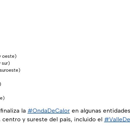
y oeste)
 sur)
 suroeste)
)
te)
finaliza la
#OndaDeCalor
en algunas entidades
, centro y sureste del país, incluido el
#ValleD