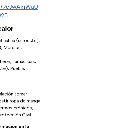
om/9cJwAkiWuU
025
calor
ihuahua (suroeste),
), Morelos,
 León, Tamaulipas,
te), Puebla,
blación tomar
vestir ropa de manga
fermos crónicos,
rotección Civil.
ormación en la