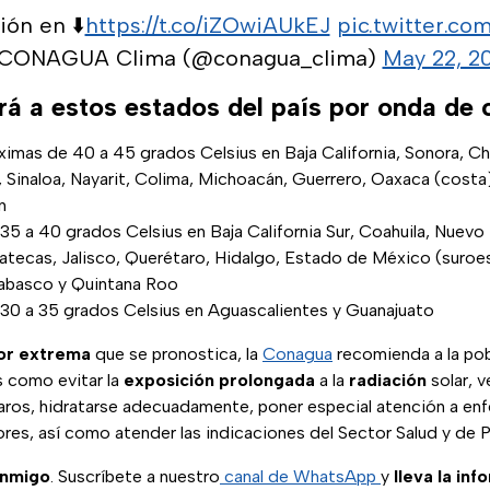
ón en ⬇️
https://t.co/iZOwiAUkEJ
pic.twitter.c
CONAGUA Clima (@conagua_clima)
May 22, 2
rá a estos estados del país por onda de 
imas de 40 a 45 grados Celsius en Baja California, Sonora, Ch
 Sinaloa, Nayarit, Colima, Michoacán, Guerrero, Oaxaca (costa
n
5 a 40 grados Celsius en Baja California Sur, Coahuila, Nuevo
catecas, Jalisco, Querétaro, Hidalgo, Estado de México (suroes
Tabasco y Quintana Roo
30 a 35 grados Celsius en Aguascalientes y Guanajuato
or extrema
que se pronostica, la
Conagua
recomienda a la po
 como evitar la
exposición prolongada
a la
radiación
solar, 
laros, hidratarse adecuadamente, poner especial atención a en
res, así como atender las indicaciones del Sector Salud y de P
onmigo
. Suscríbete a nuestro
canal de WhatsApp
y
lleva la inf