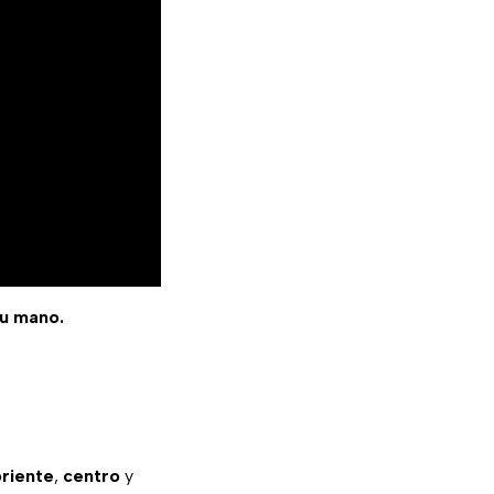
tu mano.
oriente
,
centro
y