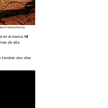
habrá tempertauras
rá en al menos
14
emás de alta
e tendrán dos días